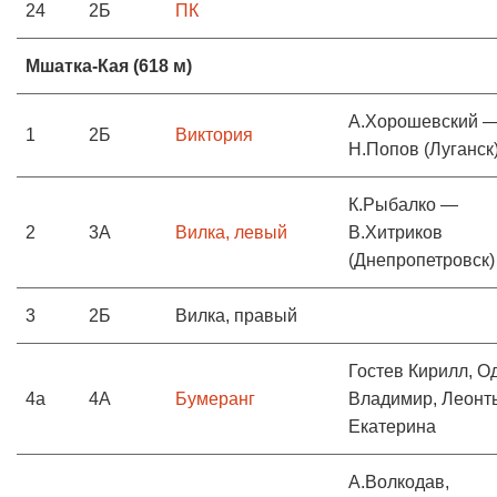
24
2Б
ПК
Мшатка-Кая (618 м)
А.Хорошевский 
1
2Б
Виктория
Н.Попов (Луганск
К.Рыбалко —
2
3А
Вилка, левый
В.Хитриков
(Днепропетровск)
3
2Б
Вилка, правый
Гостев Кирилл, О
4а
4А
Бумеранг
Владимир, Леонт
Екатерина
А.Волкодав,