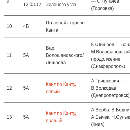
9
— С.Пугачев
12.03.12
Зеленого угла
(Горловка)
По левой стороне
10
4Б
Канта
Ю.Лишаев — нач
Вар.
М.Волошановски
11
5А
Волошановского/
продолжение
Лишаева
(Симферополь)
А.Гришкевич —
Кант по Канту,
12
5А
В.Волкодав
левый
(Днепропетровск)
А.Верба, В.Бодни
Кант по Канту,
13
5А
А.Бычек, Н.Сульж
правый
(Киев)