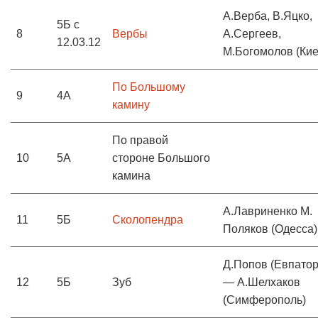
А.Верба, В.Яцко,
5Б с
8
Вербы
А.Сергеев,
12.03.12
М.Богомолов (Кие
По Большому
9
4А
камину
По правой
10
5А
стороне Большого
камина
А.Лавриненко М.
11
5Б
Сколопендра
Поляков (Одесса)
Д.Попов (Евпатор
12
5Б
Зуб
— А.Шелхаков
(Симферополь)