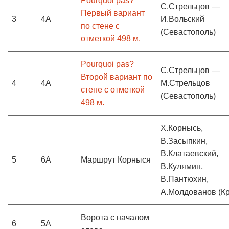
Pourquoi pas?
С.Стрельцов —
Первый вариант
3
4A
И.Вольский
по стене с
(Севастополь)
отметкой 498 м.
Pourquoi pas?
С.Стрельцов —
Второй вариант по
4
4A
М.Стрельцов
стене с отметкой
(Севастополь)
498 м.
Х.Корнысь,
В.Засыпкин,
В.Клатаевский,
5
6А
Маршрут Корныся
В.Кулямин,
В.Пантюхин,
А.Молдованов (К
Ворота с началом
6
5А