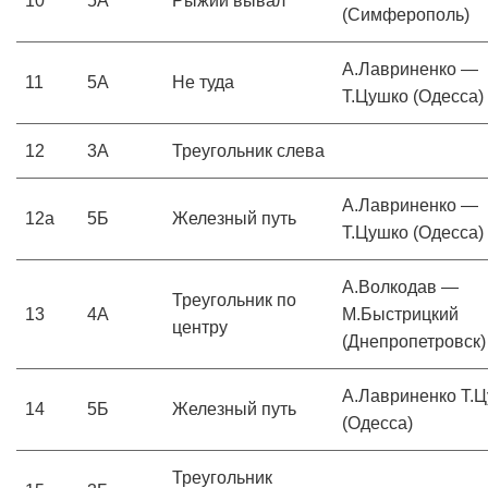
10
5А
Рыжий вывал
(Симферополь)
А.Лавриненко —
11
5А
Не туда
Т.Цушко (Одесса)
12
3А
Треугольник слева
А.Лавриненко —
12a
5Б
Железный путь
Т.Цушко (Одесса)
А.Волкодав —
Треугольник по
13
4А
М.Быстрицкий
центру
(Днепропетровск)
А.Лавриненко Т.
14
5Б
Железный путь
(Одесса)
Треугольник