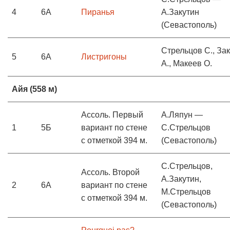
4
6А
Пиранья
А.Закутин
(Севастополь)
Стрельцов С., За
5
6А
Листригоны
А., Макеев О.
Айя (558 м)
Ассоль. Первый
А.Ляпун —
1
5Б
вариант по стене
С.Стрельцов
с отметкой 394 м.
(Севастополь)
С.Стрельцов,
Ассоль. Второй
А.Закутин,
2
6А
вариант по стене
М.Стрельцов
с отметкой 394 м.
(Севастополь)