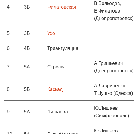
В.Волкодав,
4
3Б
Филатовская
Е.Филатова
(Днепропетровск)
5
3Б
Ухо
6
4Б
Триангуляция
А.Гришкевич
7
5А
Стрелка
(Днепропетровск)
А.Лавриненко —
8
5Б
Каскад
Т.Цушко (Одесса)
Ю.Лишаев
9
5А
Лишаева
(Симферополь)
Ю.Лишаев