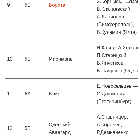
Х.Корнысь, Е.Ума
9
5Б
Ворота
В.Клатаевский,
А.Ларионов
(Симферополь),
В.Кулямин (Ялта)
И.Кавер, А.Холоп
П.Старицкий,
10
5Б
Мариманы
В.Янченков,
В.Пащенко (Одес
Е.Новосельцев —
11
6А
Блик
С.Дашкевич
(Екатиринбург)
А.Ставницер,
Одесский
А.Королев,
12
5Б
Авангард
Р.Демьяненко,