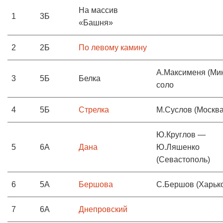
На массив
1
3Б
«Башня»
2
2Б
По левому камину
А.Максименя (Мин
3
5Б
Белка
соло
4
5Б
Стрелка
М.Суслов (Москва
Ю.Круглов —
5
6А
Дана
Ю.Ляшенко
(Севастополь)
6
5А
Бершова
С.Бершов (Харьк
7
6А
Днепровский