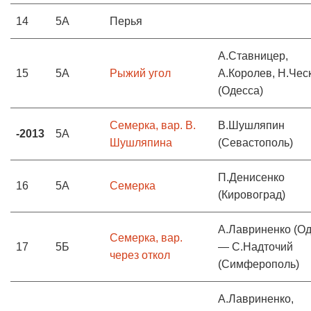
14
5А
Перья
А.Ставницер,
15
5А
Рыжий угол
А.Королев, Н.Чес
(Одесса)
Семерка, вар. В.
В.Шушляпин
-2013
5А
Шушляпина
(Севастополь)
П.Денисенко
16
5А
Семерка
(Кировоград)
А.Лавриненко (Од
Семерка, вар.
17
5Б
— С.Надточий
через откол
(Симферополь)
А.Лавриненко,