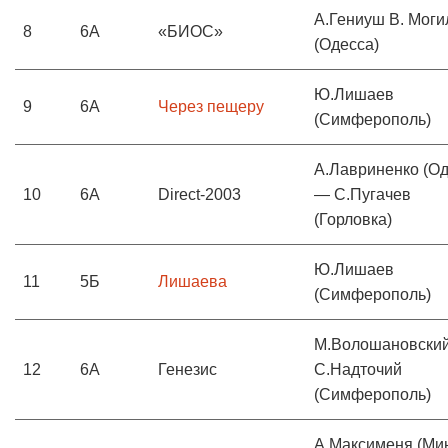
А.Гениуш В. Моги
8
6А
«БИОС»
(Одесса)
Ю.Лишаев
9
6А
Через пещеру
(Симферополь)
А.Лавриненко (Од
10
6А
Direct-2003
— С.Пугачев
(Горловка)
Ю.Лишаев
11
5Б
Лишаева
(Симферополь)
М.Волошановски
12
6А
Генезис
С.Надточий
(Симферополь)
А.Максименя (Мин