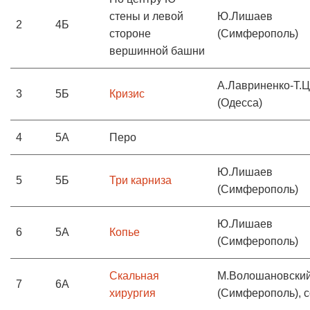
стены и левой
Ю.Лишаев
2
4Б
стороне
(Симферополь)
вершинной башни
А.Лавриненко-Т.
3
5Б
Кризис
(Одесса)
4
5А
Перо
Ю.Лишаев
5
5Б
Три карниза
(Симферополь)
Ю.Лишаев
6
5А
Копье
(Симферополь)
Скальная
М.Волошановски
7
6А
хирургия
(Симферополь), 