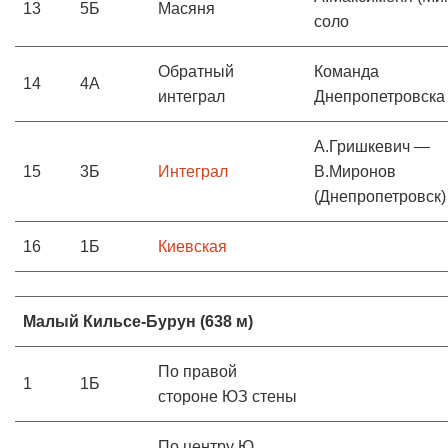
13
5Б
Масяня
соло
Обратный
Команда
14
4А
интеграл
Днепропетровска
А.Гришкевич —
15
3Б
Интеграл
В.Миронов
(Днепропетровск)
16
1Б
Киевская
Малый Кильсе-Бурун (638 м)
По правой
1
1Б
стороне ЮЗ стены
По центру Ю