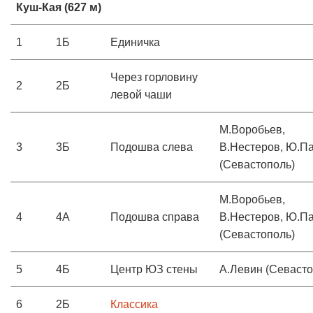
Куш-Кая (627 м)
1
1Б
Единичка
Через горловину
2
2Б
левой чаши
М.Воробьев,
3
3Б
Подошва слева
В.Нестеров, Ю.П
(Севастополь)
М.Воробьев,
4
4А
Подошва справа
В.Нестеров, Ю.П
(Севастополь)
5
4Б
Центр ЮЗ стены
А.Левин (Севасто
6
2Б
Классика