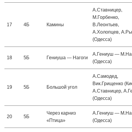
А.Ставницер,
М.Горбенко,
17
4Б
Камины
В.Леонтьев,
А.Холопцев, А.Р
(Одесса)
А.Гениуш — М.На
18
5Б
Гениуша — Нагоги
(Одесса)
А.Самодед,
Вик.Грищенко (Ки
19
5Б
Большой угол
А.Ставницер, А.
(Одесса)
Через карниз
А.Гениуш — М.На
20
5Б
«Птица»
(Одесса)