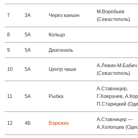
М.Воробьев
7
3А
Через каньон
(Севастополь)
8
5А
Кольцо
9
5А
Диагональ
А.Левин-М.Бабич
10
5А
Центр чаши
(Севастополь)
А.Ставницер,
11
5А
Рыбка
Г.Ховрачев, А.Ко
П.Старицкий (Оде
А.Ставницер —
12
4Б
Варежка
А.Холопцев (Одес