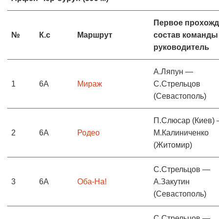
Первое прохожд
№
К.с
Маршрут
состав команды
руководитель
А.Ляпун —
1
6А
Мираж
С.Стрельцов
(Севастополь)
П.Слюсар (Киев)
2
6А
Родео
М.Калиниченко
(Житомир)
С.Стрельцов —
3
6А
Оба-На!
А.Закутин
(Севастополь)
С.Стрельцов —