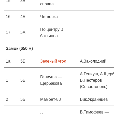
15
3Б
справа
16
4Б
Четверка
По центру В
17
5А
бастиона
Замок (650 м)
1а
5Б
Зеленый угол
А.Заколодний
А.Гениуш, А.Щерб
Гениуша —
1
5Б
В.Нестеров
Щербакова
(Севастополь)
2
5Б
Мамонт-83
Вик.Украинцев
В.Тимофеев —