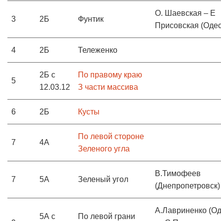
О. Шаевская – Е
3
2Б
Фунтик
Присовская (Одес
4
2Б
Тележенко
2Б с
По правому краю
5
12.03.12
З части массива
6
2Б
Кусты
По левой стороне
7
4А
Зеленого угла
В.Тимофеев
7
5А
Зеленый угол
(Днепропетровск)
А.Лавриненко (Од
5А с
По левой грани