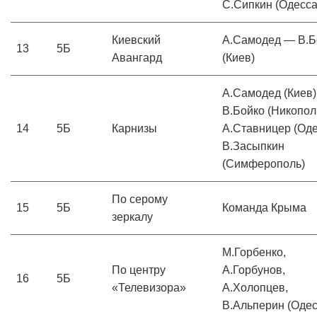
С.Сипкин (Одесса
Киевский
А.Самодед — В.Б
13
5Б
Авангард
(Киев)
А.Самодед (Киев)
В.Бойко (Никопол
14
5Б
Карнизы
А.Ставницер (Оде
В.Засыпкин
(Симферополь)
По серому
15
5Б
Команда Крыма
зеркалу
М.Горбенко,
По центру
А.Горбунов,
16
5Б
«Телевизора»
А.Холопцев,
В.Альперин (Одес