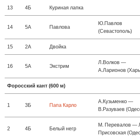
13
4Б
Куриная лапка
Ю.Павлов
14
5А
Павлова
(Севастополь)
15
2А
Двойка
Л.Волков —
16
5А
Экстрим
А.Ларионов (Харь
Форосский кант (600 м)
А.Кузьменко —
1
3Б
Папа Карло
В.Разуваев (Одес
М. Перевалов — 
2
4Б
Белый негр
Присовская (Одес