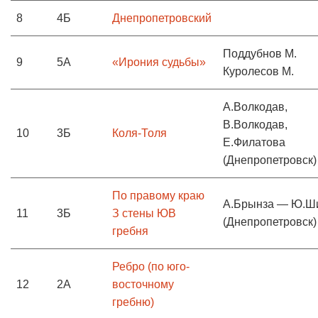
8
4Б
Днепропетровский
Поддубнов М.
9
5А
«Ирония судьбы»
Куролесов М.
А.Волкодав,
В.Волкодав,
10
3Б
Коля-Толя
Е.Филатова
(Днепропетровск)
По правому краю
А.Брынза — Ю.Ш
11
3Б
З стены ЮВ
(Днепропетровск)
гребня
Ребро (по юго-
12
2А
восточному
гребню)