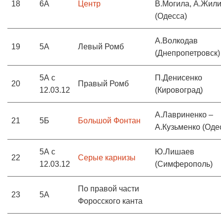
18
6А
Центр
В.Могила, А.Жил
(Одесса)
А.Волкодав
19
5А
Левый Ромб
(Днепропетровск)
5А с
П.Денисенко
20
Правый Ромб
12.03.12
(Кировоград)
А.Лавриненко –
21
5Б
Большой Фонтан
А.Кузьменко (Оде
5А с
Ю.Лишаев
22
Серые карнизы
12.03.12
(Симферополь)
По правой части
23
5А
Форосского канта