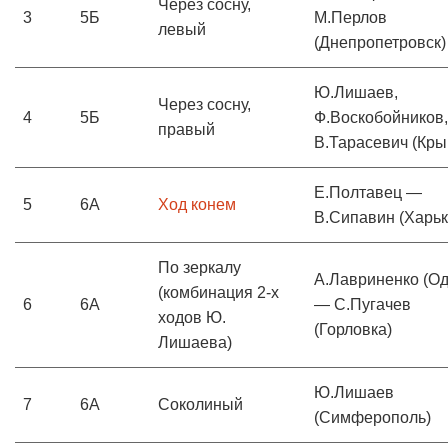
Через сосну,
3
5Б
М.Перлов
левый
(Днепропетровск)
Ю.Лишаев,
Через сосну,
4
5Б
Ф.Воскобойников,
правый
В.Тарасевич (Кры
Е.Полтавец —
5
6А
Ход конем
В.Сипавин (Харьк
По зеркалу
А.Лавриненко (Од
(комбинация 2-х
6
6А
— С.Пугачев
ходов Ю.
(Горловка)
Лишаева)
Ю.Лишаев
7
6А
Соколиный
(Симферополь)