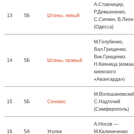
А.Ставницер,
Р.Демьяненко,
13
5Б
Штаны, левый
С.Сипкин, В.Леон
(Одесса)
М.Голубенко,
Вал.Грищенко,
Вик.Грищенко,
14
5Б
Штаны, правый
Н.Кияница (кома
киевского
«Авангарда»)
М.Волошановски
15
5Б
Сенокос
С.Надточий
(Симферополь)
А.Носов —
16
5А
Уголок
М.Калиниченко