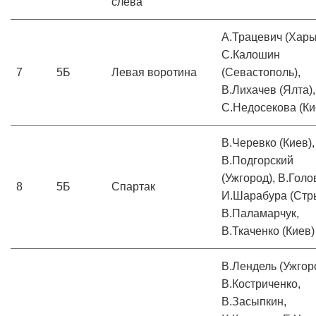
слева
А.Трацевич (Харь
С.Калошин
7
5Б
Левая воротина
(Севастополь),
В.Лихачев (Ялта),
С.Недосекова (Ки
В.Черевко (Киев),
В.Подгорский
(Ужгород), В.Голо
8
5Б
Спартак
И.Шарабура (Стр
В.Паламарчук,
В.Ткаченко (Киев)
В.Лендель (Ужгор
В.Костриченко,
В.Засыпкин,