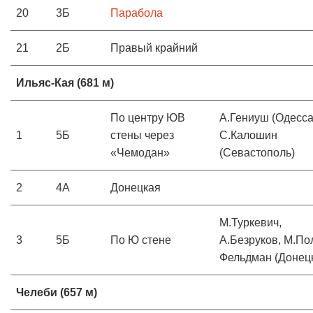
20
3Б
Парабола
21
2Б
Правый крайний
Ильяс-Кая
(681
м)
По центру ЮВ
А.Гениуш (Одесс
1
5Б
стены через
С.Калошин
«Чемодан»
(Севастополь)
2
4А
Донецкая
М.Туркевич,
3
5Б
По Ю стене
А.Безруков, М.По
Фельдман (Донец
Челеби (657 м)