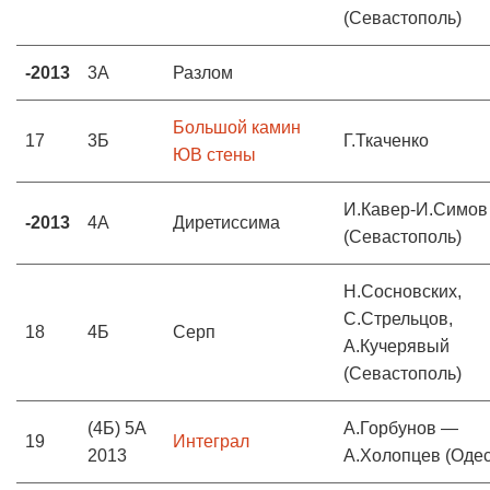
(Севастополь)
-2013
3А
Разлом
Большой камин
17
3Б
Г.Ткаченко
ЮВ стены
И.Кавер-И.Симов
-2013
4А
Диретиссима
(Севастополь)
Н.Сосновских,
С.Стрельцов,
18
4Б
Серп
А.Кучерявый
(Севастополь)
(4Б) 5А
А.Горбунов —
19
Интеграл
2013
А.Холопцев (Одес