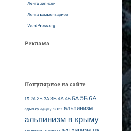
Лента записей
Лента комментариев
WordPress.org
Реклама
Популярное на сайте
5Б
6А
3Б
5А
2Б
4Б
4А
2А
3А
1Б
альпинизм
адыл-су
ак кая
адырсу
альпинизм в крыму
альпинизм на