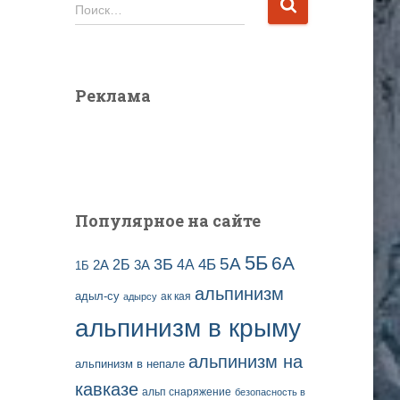
и
Н
Поиск…
в
а
ы
й
з
т
а
и
Реклама
п
:
и
с
е
й
Популярное на сайте
5Б
6А
3Б
5А
2Б
4Б
4А
2А
3А
1Б
альпинизм
адыл-су
ак кая
адырсу
альпинизм в крыму
альпинизм на
альпинизм в непале
кавказе
альп снаряжение
безопасность в