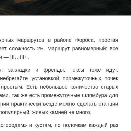
рных маршрутов в районе Фороса, простая
еет сложность 2Б. Маршрут равномерный: все
— III…III+.
я: закладки и френды, гексы тоже идут.
ебрегайте установкой промежуточных точек
 простым. Есть небольшое количество старых
ами, так же есть промежуточные шлямбура для
ании практически везде можно сделать станции
 популярный, живых камней не много.
«огородам» и кустам, по полочкам каждый раз