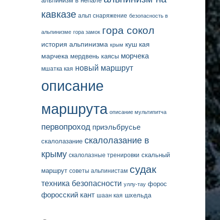
альпинизм в непале
кавказе
альп снаряжение
безопасность в
гора сокол
альпинизме
гора замок
история альпинизма
куш кая
крым
марчека
морчека
мердвень каясы
новый маршрут
мшатка кая
описание
маршрута
описание мультипитча
первопроход
приэльбрусье
скалолазание в
скалолазание
крыму
скальный
скалолазные тренировки
судак
маршрут
советы альпинистам
техника безопасности
форос
уллу-тау
форосский кант
шаан кая
шхельда