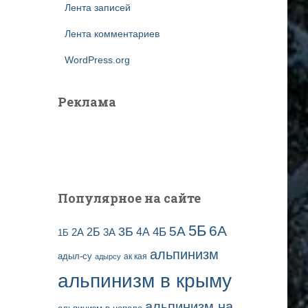
Лента записей
Лента комментариев
WordPress.org
Реклама
Популярное на сайте
5Б
6А
3Б
5А
2Б
4Б
4А
2А
3А
1Б
альпинизм
адыл-су
ак кая
адырсу
альпинизм в крыму
альпинизм на