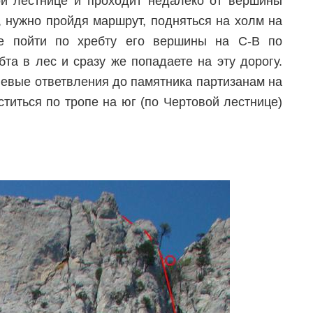
ой лестнице и проходит недалеко от вершины
, нужно пройдя маршрут, подняться на холм на
ее пойти по хребту его вершины на С-В по
бта в лес и сразу же попадаете на эту дорогу.
левые ответвления до памятника партизанам на
ститься по тропе на юг (по Чертовой лестнице)