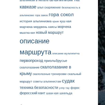
альпинизм в непале
кавказе
альп снаряжение
безопасность в
гора сокол
альпинизме
гора замок
история альпинизма
куш кая
крым
марчека
морчека
мердвень каясы
новый маршрут
мшатка кая
описание
маршрута
описание мультипитча
первопроход
приэльбрусье
скалолазание в
скалолазание
крыму
скальный
скалолазные тренировки
судак
маршрут
советы альпинистам
техника безопасности
форос
уллу-тау
форосский кант
шаан кая
шхельда