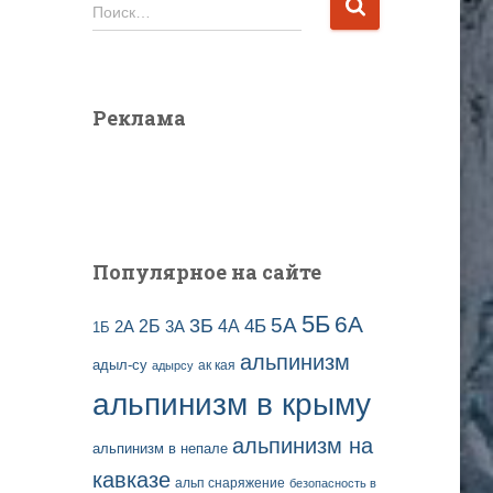
и
Н
Поиск…
в
а
ы
й
з
т
а
и
Реклама
п
:
и
с
е
й
Популярное на сайте
5Б
6А
3Б
5А
2Б
4Б
4А
2А
3А
1Б
альпинизм
адыл-су
ак кая
адырсу
альпинизм в крыму
альпинизм на
альпинизм в непале
кавказе
альп снаряжение
безопасность в