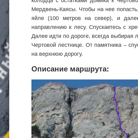
колодца с остатками домика к Чертов
Мердвень-Каясы. Чтобы на нее попасть
яйле (100 метров на север), и дал
направлению к лесу. Спускаетесь с хре
Далее идти по дороге, всегда выбирая 
Чертовой лестнице. От памятника – спу
на верхнюю дорогу.
Описание маршрута: