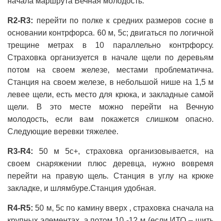
начала маршрута Вечная молодость.
R2-R3:
перейти по полке к средних размеров сосне в
основании контрфорса. 60 м, 5с; двигаться по логичной
трещине метрах в 10 параллельно контрфорсу.
Страховка организуется в начале щели по деревьям
потом на своем железе, местами проблематична.
Станция на своем железе, в небольшой нише на 1,5 м
левее щели, есть место для крюка, и закладные самой
щели. В это месте можно перейти на Вечную
молодость, если вам покажется слишком опасно.
Следующие веревки тяжелее.
R3-R4:
50 м 5с+, страховка организовывается, на
своем снаряжении плюс деревца, нужно вовремя
перейти на правую щель. Станция в углу на крюке
закладке, и шлямбуре.Станция удобная.
R4-R5:
50 м, 5с по камину вверх , страховка сначала на
крупных элементах, а потом 10 -12 м (если ИТО – шить