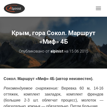
ПЕРЕ
Крым, гора Сокол. Маршрут
«Миф» 4Б
Опубликовано от
alpinist
на
15.06.2015
Сокол. Маршрут «Миф» 4Б (автор неизвестен).
Рекомендуемое снаряжение:
Веревка 60 м, 14-16
оттяжек, комплект закладок, комплект френдов
(большие 2-3 шт. облегчат процесс), молоток —
обязательно, крючья — обязательно. Петли большие.