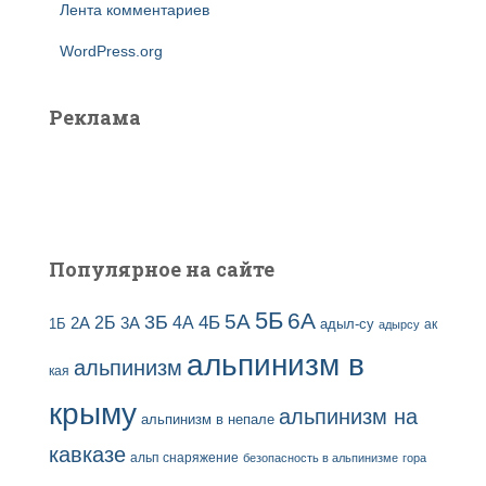
Лента комментариев
WordPress.org
Реклама
Популярное на сайте
5Б
6А
3Б
5А
2Б
4Б
4А
2А
3А
адыл-су
1Б
ак
адырсу
альпинизм в
альпинизм
кая
крыму
альпинизм на
альпинизм в непале
кавказе
альп снаряжение
безопасность в альпинизме
гора