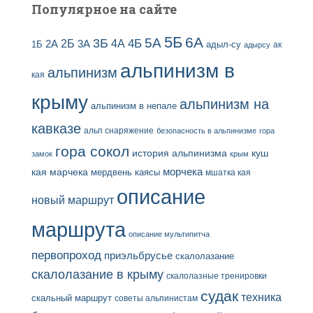
Популярное на сайте
5Б
6А
3Б
5А
2Б
4Б
4А
2А
3А
адыл-су
1Б
ак
адырсу
альпинизм в
альпинизм
кая
крыму
альпинизм на
альпинизм в непале
кавказе
альп снаряжение
безопасность в альпинизме
гора
гора сокол
история альпинизма
куш
замок
крым
кая
марчека
морчека
мердвень каясы
мшатка кая
описание
новый маршрут
маршрута
описание мультипитча
первопроход
приэльбрусье
скалолазание
скалолазание в крыму
скалолазные тренировки
судак
техника
скальный маршрут
советы альпинистам