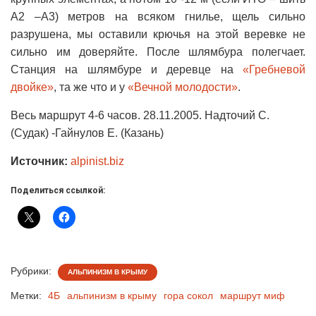
А2 –А3) метров на всяком гнилье, щель сильно
разрушена, мы оставили крючья на этой веревке не
сильно им доверяйте. После шлямбура полегчает.
Станция на шлямбуре и деревце на
«Гребневой
двойке»
, та же что и у
«Вечной молодости»
.
Весь маршрут 4-6 часов. 28.11.2005. Надточий С.
(Судак) -Гайнулов Е. (Казань)
Источник:
alpinist.biz
Поделиться ссылкой:
Рубрики:
АЛЬПИНИЗМ В КРЫМУ
Метки:
4Б
альпинизм в крыму
гора сокол
маршрут миф