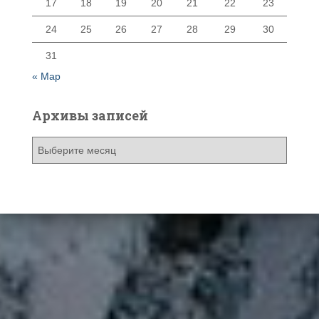
17
18
19
20
21
22
23
24
25
26
27
28
29
30
31
« Мар
Архивы записей
А
р
х
и
в
ы
з
а
п
и
с
е