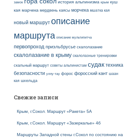
гора сокол
история альпинизма
куш
замок
крым
кая
марчека
морчека
мердвень каясы
мшатка кая
описание
новый маршрут
маршрута
описание мультипитча
первопроход
приэльбрусье
скалолазание
скалолазание в крыму
скалолазные тренировки
судак
техника
скальный маршрут
советы альпинистам
безопасности
форосский кант
форос
шаан
уллу-тау
кая
шхельда
Свежие записи
Крым, г.Сокол. Маршрут «Ракета» 5А
Крым, г.Сокол. Маршрут «Зазеркалье» 4б
Маршруты Западной стены г.Сокол по состоянию на