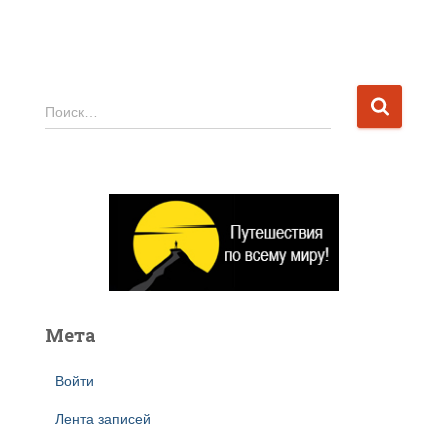
Н
Поиск…
а
й
т
и
:
Мета
Войти
Лента записей