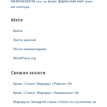
безопасности
форосский кант
форос
шаан
уллу-тау
кая
шхельда
Мета
Войти
Лента записей
Лента комментариев
WordPress.org
Свежие записи
Крым, г.Сокол. Маршрут «Ракета» 5А
Крым, г.Сокол. Маршрут «Зазеркалье» 4б
Маршруты Западной стены г.Сокол по состоянию на