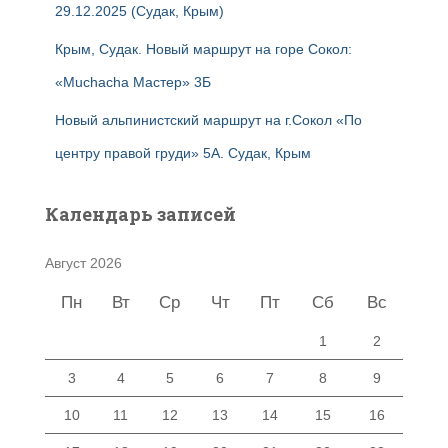
29.12.2025 (Судак, Крым)
Крым, Судак. Новый маршрут на горе Сокол:
«Muchacha Мастер» 3Б
Новый альпинистский маршрут на г.Сокол «По
центру правой груди» 5А. Судак, Крым
Календарь записей
Август 2026
Пн
Вт
Ср
Чт
Пт
Сб
Вс
1
2
3
4
5
6
7
8
9
10
11
12
13
14
15
16