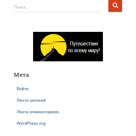
Н
Поиск…
а
й
т
и
:
Мета
Войти
Лента записей
Лента комментариев
WordPress.org