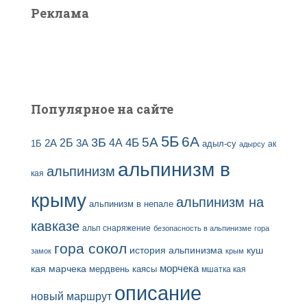
Реклама
Популярное на сайте
5Б
6А
3Б
5А
2Б
4Б
4А
2А
3А
адыл-су
1Б
ак
адырсу
альпинизм в
альпинизм
кая
крыму
альпинизм на
альпинизм в непале
кавказе
альп снаряжение
безопасность в альпинизме
гора
гора сокол
история альпинизма
куш
замок
крым
кая
марчека
морчека
мердвень каясы
мшатка кая
описание
новый маршрут