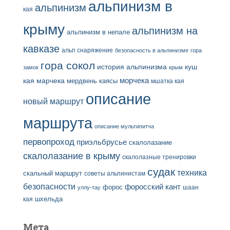
альпинизм в
альпинизм
кая
крыму
альпинизм на
альпинизм в непале
кавказе
альп снаряжение
безопасность в альпинизме
гора
гора сокол
история альпинизма
куш
замок
крым
кая
марчека
морчека
мердвень каясы
мшатка кая
описание
новый маршрут
маршрута
описание мультипитча
первопроход
приэльбрусье
скалолазание
скалолазание в крыму
скалолазные тренировки
судак
техника
скальный маршрут
советы альпинистам
безопасности
форосский кант
форос
шаан
уллу-тау
кая
шхельда
Мета