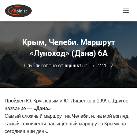
ПЕРЕ
Крым, Челеби. Маршрут
«Луноход» (Дана) 6А
Опубликовано от
alpinist
на
16.12.2012
Пройден Ю. Кругловым и Ю. Ляшенко в 1999г.. Другое
название —
«Дана»
Самый сложный маршрут на Челеби, и, на мой взгляд,
самый технически насыщенный маршрут в Крыму на
сегодняшний день.