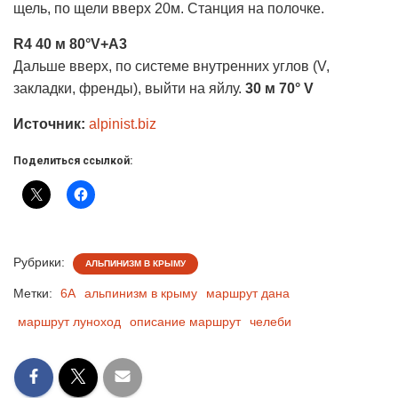
щель, по щели вверх 20м. Станция на полочке.
R4 40 м 80°V+A3
Дальше вверх, по системе внутренних углов (V,
закладки, френды), выйти на яйлу.
30 м 70° V
Источник:
alpinist.biz
Поделиться ссылкой:
Рубрики:
АЛЬПИНИЗМ В КРЫМУ
Метки:
6А
альпинизм в крыму
маршрут дана
маршрут луноход
описание маршрут
челеби