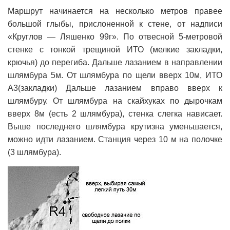
Маршрут начинается на несколько метров правее
большой глыбы, прислоненной к стене, от надписи
«Круглов — Ляшенко 99г». По отвесной 5-метровой
стенке с тонкой трещиной ИТО (мелкие закладки,
крючья) до перегиба. Дальше лазанием в направлении
шлямбура 5м. От шлямбура по щели вверх 10м, ИТО
А3(закладки) Дальше лазанием вправо вверх к
шлямбуру. От шлямбура на скайхуках по дырочкам
вверх 8м (есть 2 шлямбура), стенка слегка нависает.
Выше последнего шлямбура крутизна уменьшается,
можно идти лазанием. Станция через 10 м на полочке
(3 шлямбура).