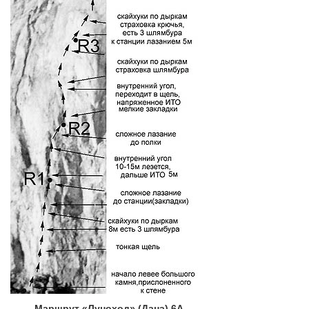
Маршрут «Луноход» (Дана) 6А