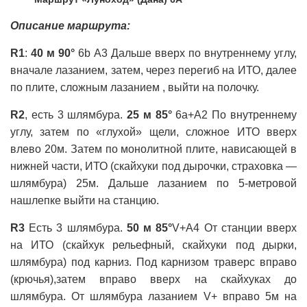
Описание маршрута:
R1
:
40 м 90°
6b A3 Дальше вверх по внутреннему углу,
вначале лазанием, затем, через перегиб на ИТО, далее
по плите, сложным лазанием , выйти на полочку.
R2
, есть 3 шлямбура.
25 м 85°
6a+A2 По внутреннему
углу, затем по «глухой» щели, сложное ИТО вверх
влево 20м. Затем по монолитной плите, нависающей в
нижней части, ИТО (скайхуки под дырочки, страховка —
шлямбура) 25м. Дальше лазанием по 5-метровой
нашлепке выйти на станцию.
R3
Есть 3 шлямбура.
50 м 85°
V+A4 От станции вверх
на ИТО (скайхук рельефный, скайхуки под дырки,
шлямбура) под карниз. Под карнизом траверс вправо
(крючья),затем вправо вверх на скайхуках до
шлямбура. От шлямбура лазанием V+ вправо 5м на