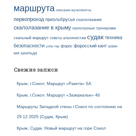
маршрута
описание мультипитча
первопроход
приэльбрусье
скалолазание
скалолазание в крыму
скалолазные тренировки
судак
техника
скальный маршрут
советы альпинистам
безопасности
форосский кант
форос
шаан
уллу-тау
кая
шхельда
Свежие записи
Крым, г.Сокол. Маршрут «Ракета» 5А
Крым, г.Сокол. Маршрут «Зазеркалье» 4б
Маршруты Западной стены г.Сокол по состоянию на
29.12.2025 (Судак, Крым)
Крым, Судак. Новый маршрут на горе Сокол: