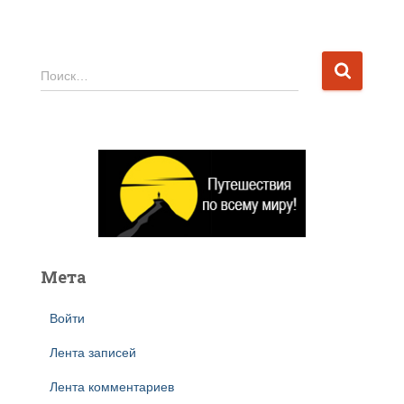
Н
Поиск…
а
й
т
и
:
Мета
Войти
Лента записей
Лента комментариев