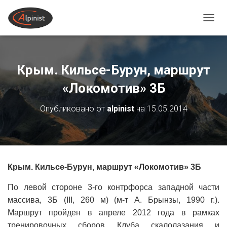
ПЕРЕ
Крым. Кильсе-Бурун, маршрут
«Локомотив» 3Б
Опубликовано от
alpinist
на
15.05.2014
Крым. Кильсе-Бурун, маршрут «Локомотив» 3Б
По левой стороне 3-го контрфорса западной части
массива, 3Б (III, 260 м) (м-т А. Брынзы, 1990 г.).
Маршрут пройден в апреле 2012 года в рамках
тренировочных сборов Клуба скалолазания и