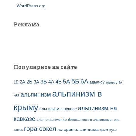
WordPress.org
Реклама
Популярное на сайте
5Б
6А
3Б
5А
2Б
4Б
4А
2А
3А
адыл-су
1Б
ак
адырсу
альпинизм в
альпинизм
кая
крыму
альпинизм на
альпинизм в непале
кавказе
альп снаряжение
безопасность в альпинизме
гора
гора сокол
история альпинизма
куш
замок
крым