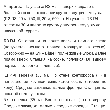
А. Брынза: На участке R2-R3 — вверх и вправо к
большой сосне в основании крутого внутреннего угла
(R2-R3: 20 м, 750, III; 20 м, 600, II). На участке R3-R4 —
от сосны 30 м вверх по крутому внутреннему углу до
наклонной террасы.
R3-R4
. От станции на полке вверх и немного влево
(получается немного правее маршрута на схеме).
Осторожно — на ближайшей полке живые блоки. Далее
прямо вверх. Станция на сосне, полувисячая (вдвоем
нормально, третий — лишний).
[1] 4-я веревка (35 м). По стене контрфорса (III) в
направлении крупной извилистой сосны (второй по
ходу). Средние закладки, малые френды. Станция на
покатой полке у сосны.
5-я веревка (35 м). Вверх по щели (III+) к дереву.
Средние закладки, малые и средние френды. Станция