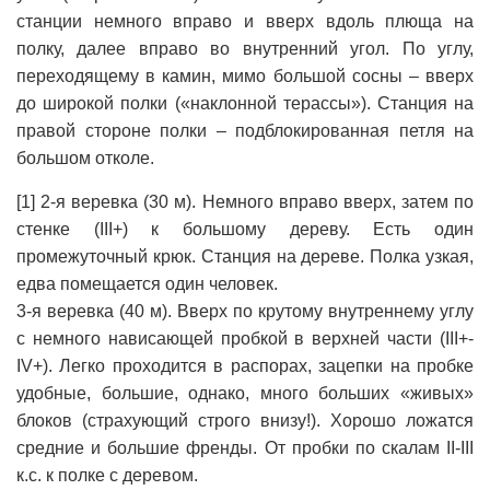
станции немного вправо и вверх вдоль плюща на
полку, далее вправо во внутренний угол. По углу,
переходящему в камин, мимо большой сосны – вверх
до широкой полки («наклонной терассы»). Станция на
правой стороне полки – подблокированная петля на
большом отколе.
[1] 2-я веревка (30 м). Немного вправо вверх, затем по
стенке (III+) к большому дереву. Есть один
промежуточный крюк. Станция на дереве. Полка узкая,
едва помещается один человек.
3-я веревка (40 м). Вверх по крутому внутреннему углу
с немного нависающей пробкой в верхней части (III+-
IV+). Легко проходится в распорах, зацепки на пробке
удобные, большие, однако, много больших «живых»
блоков (страхующий строго внизу!). Хорошо ложатся
средние и большие френды. От пробки по скалам II-III
к.с. к полке с деревом.