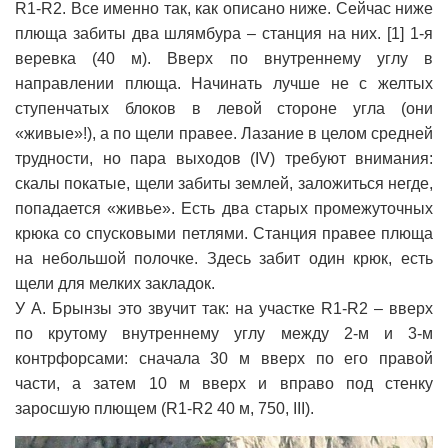
R1-R2. Все именно так, как описано ниже. Сейчас ниже
плюща забиты два шлямбура – станция на них. [1] 1-я
веревка (40 м). Вверх по внутреннему углу в
направлении плюща. Начинать лучше не с желтых
ступенчатых блоков в левой стороне угла (они
«живые»!), а по щели правее. Лазание в целом средней
трудности, но пара выходов (IV) требуют внимания:
скалы покатые, щели забиты землей, заложиться негде,
попадается «живье». Есть два старых промежуточных
крюка со спусковыми петлями. Станция правее плюща
на небольшой полочке. Здесь забит один крюк, есть
щели для мелких закладок.
У А. Брынзы это звучит так: на участке R1-R2 – вверх
по крутому внутреннему углу между 2-м и 3-м
контрфорсами: сначала 30 м вверх по его правой
части, а затем 10 м вверх и вправо под стенку
заросшую плющем (R1-R2 40 м, 750, III).