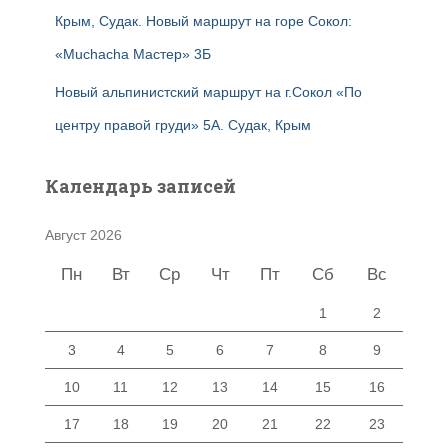
Крым, Судак. Новый маршрут на горе Сокол:
«Muchacha Мастер» 3Б
Новый альпинистский маршрут на г.Сокол «По
центру правой груди» 5А. Судак, Крым
Календарь записей
Август 2026
Пн
Вт
Ср
Чт
Пт
Сб
Вс
1
2
3
4
5
6
7
8
9
10
11
12
13
14
15
16
17
18
19
20
21
22
23