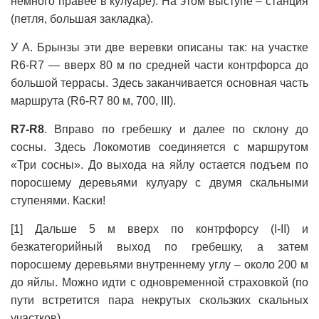
немного правее в кулуаре). На этом выступе – станция
(петля, большая закладка).
У А. Брынзы эти две веревки описаны так: на участке
R6-R7 — вверх 80 м по средней части контрфорса до
большой террасы. Здесь заканчивается основная часть
маршрута (R6-R7 80 м, 700, III).
R7-R8
. Вправо по гребешку и далее по склону до
сосны. Здесь Локомотив соединяется с маршрутом
«Три сосны». До выхода на яйлу остается подъем по
поросшему деревьями кулуару с двумя скальными
ступенями. Каски!
[1] Дальше 5 м вверх по контрфорсу (I-II) и
безкатегорийный выход по гребешку, а затем
поросшему деревьями внутреннему углу – около 200 м
до яйлы. Можно идти с одновременной страховкой (по
пути встретится пара некрутых скользких скальных
участков).