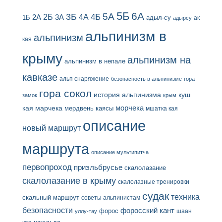
5Б
6А
3Б
5А
2Б
4Б
4А
2А
3А
адыл-су
1Б
ак
адырсу
альпинизм в
альпинизм
кая
крыму
альпинизм на
альпинизм в непале
кавказе
альп снаряжение
безопасность в альпинизме
гора
гора сокол
история альпинизма
куш
замок
крым
кая
марчека
морчека
мердвень каясы
мшатка кая
описание
новый маршрут
маршрута
описание мультипитча
первопроход
приэльбрусье
скалолазание
скалолазание в крыму
скалолазные тренировки
судак
техника
скальный маршрут
советы альпинистам
безопасности
форосский кант
форос
шаан
уллу-тау