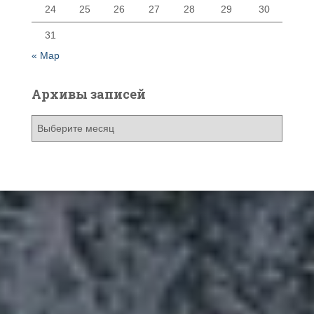
24
25
26
27
28
29
30
31
« Мар
Архивы записей
А
р
х
и
в
ы
з
а
п
и
с
е
й