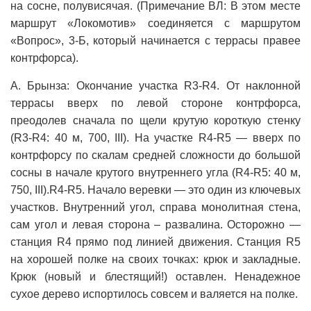
на сосне, полувисячая. (Примечание ВЛ: В этом месте
маршрут «Локомотив» соединяется с маршрутом
«Вопрос», 3-Б, который начинается с террасы правее
контрфорса).
А. Брынза: Окончание участка R3-R4. От наклонной
террасы вверх по левой стороне контрфорса,
преодолев сначала по щели крутую короткую стенку
(R3-R4: 40 м, 700, III). На участке R4-R5 — вверх по
контрфорсу по скалам средней сложности до большой
сосны в начале крутого внутреннего угла (R4-R5: 40 м,
750, III).R4-R5. Начало веревки — это один из ключевых
участков. Внутренний угол, справа монолитная стена,
сам угол и левая сторона – развалина. Осторожно —
станция R4 прямо под линией движения. Станция R5
на хорошей полке на своих точках: крюк и закладные.
Крюк (новый и блестящий!) оставлен. Ненадежное
сухое дерево испортилось совсем и валяется на полке.