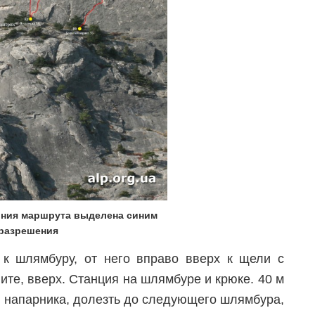
иния маршрута выделена синим
 разрешения
к шлямбуру, от него вправо вверх к щели с
ите, вверх. Станция на шлямбуре и крюке. 40 м
я напарника, долезть до следующего шлямбура,