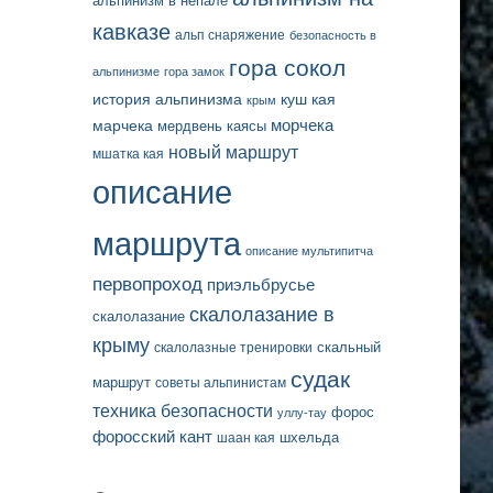
альпинизм в непале
кавказе
альп снаряжение
безопасность в
гора сокол
альпинизме
гора замок
история альпинизма
куш кая
крым
марчека
морчека
мердвень каясы
новый маршрут
мшатка кая
описание
маршрута
описание мультипитча
первопроход
приэльбрусье
скалолазание в
скалолазание
крыму
скальный
скалолазные тренировки
судак
маршрут
советы альпинистам
техника безопасности
форос
уллу-тау
форосский кант
шаан кая
шхельда