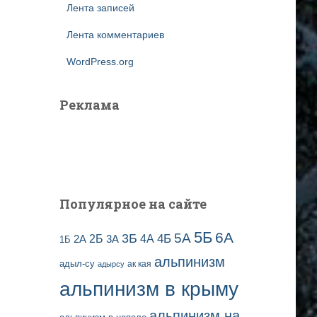
Лента записей
Лента комментариев
WordPress.org
Реклама
Популярное на сайте
5Б
6А
3Б
5А
2Б
4Б
4А
2А
3А
1Б
альпинизм
адыл-су
ак кая
адырсу
альпинизм в крыму
альпинизм на