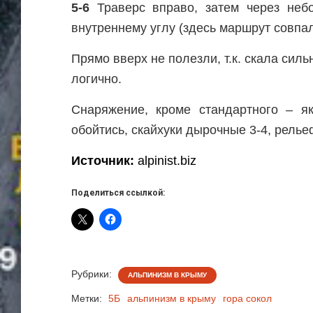
5-6
Траверс вправо, затем через неб
внутреннему углу (здесь маршрут совпал
Прямо вверх не полезли, т.к. скала сил
логично.
Снаряжение, кроме стандартного – я
обойтись, скайхуки дырочные 3-4, релье
Источник:
alpinist.biz
Поделиться ссылкой:
Рубрики:
АЛЬПИНИЗМ В КРЫМУ
Метки:
5Б
альпинизм в крыму
гора сокол