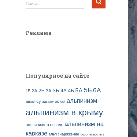
и
Н
Поиск…
в
а
ы
й
з
т
а
и
Реклама
п
:
и
с
е
й
Популярное на сайте
5Б
6А
3Б
5А
2Б
4Б
4А
2А
3А
1Б
альпинизм
адыл-су
ак кая
адырсу
альпинизм в крыму
альпинизм на
альпинизм в непале
кавказе
альп снаряжение
безопасность в