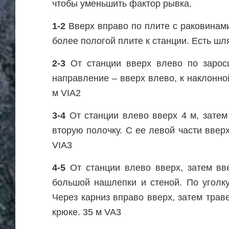
чтобы уменьшить фактор рывка.
1-2
Вверх вправо по плите с раковинами 
более пологой плите к станции. Есть шл
2-3
От станции вверх влево по зарос
направление – вверх влево, к наклонно
м VIA2
3-4
От станции влево вверх 4 м, затем 
вторую полочку. С ее левой части ввер
VIA3
4-5
От станции влево вверх, затем вве
большой нашлепки и стеной. По уголку
Через карниз вправо вверх, затем трав
крюке. 35 м VA3