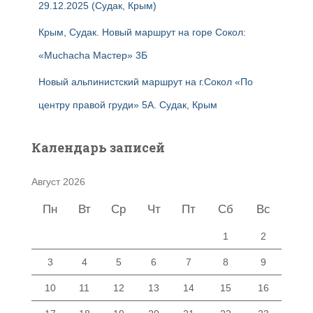
29.12.2025 (Судак, Крым)
Крым, Судак. Новый маршрут на горе Сокол:
«Muchacha Мастер» 3Б
Новый альпинистский маршрут на г.Сокол «По
центру правой груди» 5А. Судак, Крым
Календарь записей
Август 2026
Пн
Вт
Ср
Чт
Пт
Сб
Вс
1
2
3
4
5
6
7
8
9
10
11
12
13
14
15
16