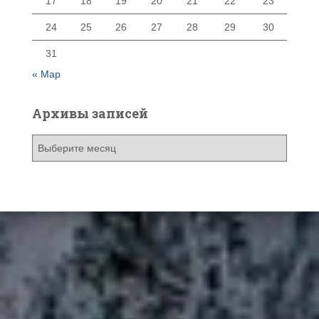
17
18
19
20
21
22
23
24
25
26
27
28
29
30
31
« Мар
Архивы записей
А
р
х
и
в
ы
з
а
п
и
с
е