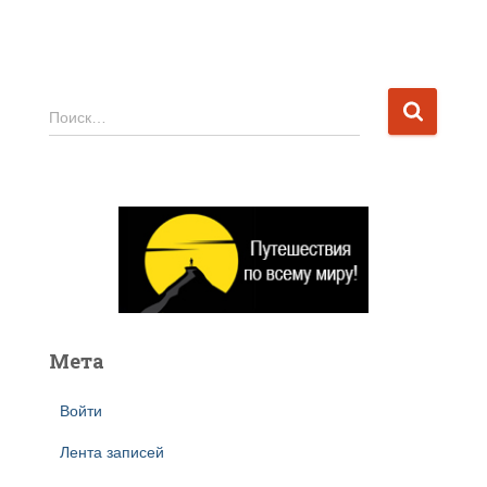
Н
Поиск…
а
й
т
и
:
Мета
Войти
Лента записей