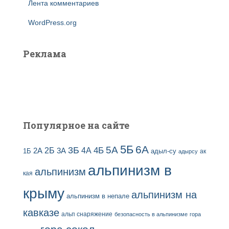
Лента комментариев
WordPress.org
Реклама
Популярное на сайте
5Б
6А
3Б
5А
2Б
4Б
4А
2А
3А
адыл-су
1Б
ак
адырсу
альпинизм в
альпинизм
кая
крыму
альпинизм на
альпинизм в непале
кавказе
альп снаряжение
безопасность в альпинизме
гора