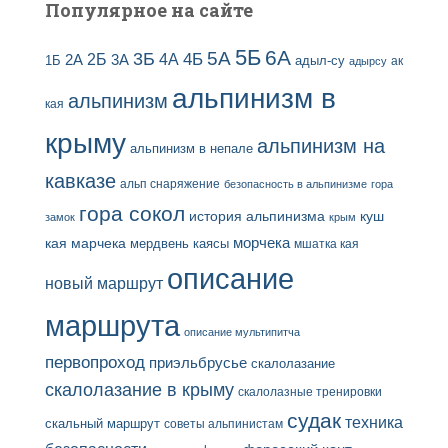
Популярное на сайте
5Б
6А
3Б
5А
2Б
4Б
4А
2А
3А
адыл-су
1Б
ак
адырсу
альпинизм в
альпинизм
кая
крыму
альпинизм на
альпинизм в непале
кавказе
альп снаряжение
безопасность в альпинизме
гора
гора сокол
история альпинизма
куш
замок
крым
кая
марчека
морчека
мердвень каясы
мшатка кая
описание
новый маршрут
маршрута
описание мультипитча
первопроход
приэльбрусье
скалолазание
скалолазание в крыму
скалолазные тренировки
судак
техника
скальный маршрут
советы альпинистам