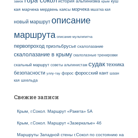
гора сокол
история альпинизма
куш
замок
крым
кая
марчека
морчека
мердвень каясы
мшатка кая
описание
новый маршрут
маршрута
описание мультипитча
первопроход
приэльбрусье
скалолазание
скалолазание в крыму
скалолазные тренировки
судак
техника
скальный маршрут
советы альпинистам
безопасности
форосский кант
форос
шаан
уллу-тау
кая
шхельда
Свежие записи
Крым, г.Сокол. Маршрут «Ракета» 5А
Крым, г.Сокол. Маршрут «Зазеркалье» 4б
Маршруты Западной стены г.Сокол по состоянию на