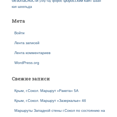
безопасности
форосский кант
форос
шаан
уллу-тау
кая
шхельда
Мета
Войти
Лента записей
Лента комментариев
WordPress.org
Свежие записи
Крым, г.Сокол. Маршрут «Ракета» 5А
Крым, г.Сокол. Маршрут «Зазеркалье» 4б
Маршруты Западной стены г.Сокол по состоянию на