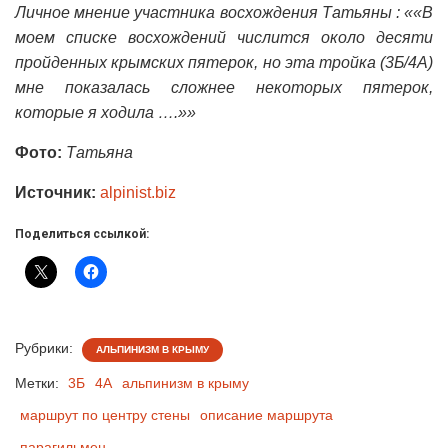
Личное мнение участника восхождения Татьяны : ««В
моем списке восхождений числится около десяти
пройденных крымских пятерок, но эта тройка (3Б/4А)
мне показалась сложнее некоторых пятерок,
которые я ходила ….»»
Фото:
Татьяна
Источник:
alpinist.biz
Поделиться ссылкой:
Рубрики:
АЛЬПИНИЗМ В КРЫМУ
Метки:
3Б
4А
альпинизм в крыму
маршрут по центру стены
описание маршрута
парагильмен