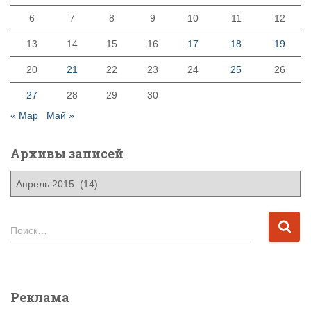
6
7
8
9
10
11
12
13
14
15
16
17
18
19
20
21
22
23
24
25
26
27
28
29
30
« Мар
Май »
Архивы записей
А
р
х
и
Н
Поиск…
в
а
ы
й
з
т
а
и
Реклама
п
: