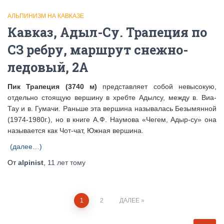
АЛЬПИНИЗМ НА КАВКАЗЕ
Кавказ, Адыл-Су. Трапеция по
СЗ ребру, маршрут снежно-
ледовый, 2А
Пик Трапеция (3740 м)
представляет собой невысокую,
отдельно стоящую вершину в хребте Адылсу, между в. Виа-
Тау и в. Гумачи. Раньше эта вершина называлась Безымянной
(1974-1980г.), но в книге А.Ф. Наумова «Чегем, Адыр-су» она
называется как Чот-чат, Южная вершина.
(далее…)
От
alpinist
,
11 лет
тому
Пагинация
1
2
ДАЛЕЕ