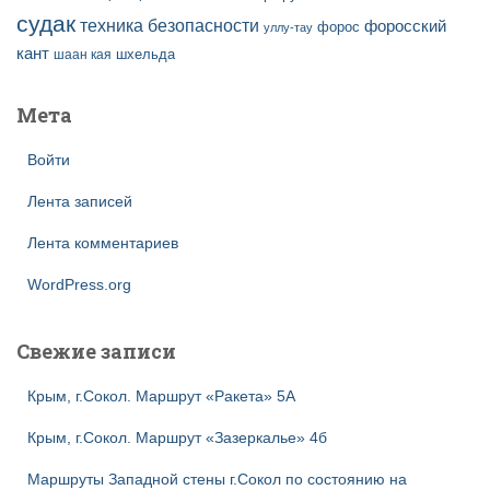
судак
техника безопасности
форосский
форос
уллу-тау
кант
шаан кая
шхельда
Мета
Войти
Лента записей
Лента комментариев
WordPress.org
Свежие записи
Крым, г.Сокол. Маршрут «Ракета» 5А
Крым, г.Сокол. Маршрут «Зазеркалье» 4б
Маршруты Западной стены г.Сокол по состоянию на