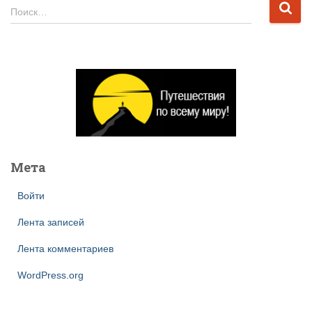
записей
Н
Поиск…
а
й
т
и
:
Мета
Войти
Лента записей
Лента комментариев
WordPress.org