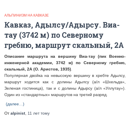
АЛЬПИНИЗМ НА КАВКАЗЕ
Кавказ, Адылсу/Адырсу. Виа-
тау (3742 м) по Северному
гребню, маршрут скальный, 2А
Описание маршрута на вершину Виа-тау (пик Военно-
инженерной академии, 3742 м) по Северному гребню,
скальный, 2А (О. Аристов, 1935)
.
Популярная двойка на невысокую вершину в хребте Адылсу,
маршрут ходится как с долины Адылсу (а/л «Шхельда»,
Зеленая гостиница), так и с долины Адырсу (а/л «Уллутау»).
Один из «стандартных» маршрутов на третий разряд.
(далее…)
От
alpinist
,
11 лет
тому