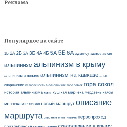
Реклама
Популярное на сайте
5Б
6А
3Б
5А
2Б
4Б
4А
2А
3А
адыл-су
1Б
ак кая
адырсу
альпинизм в крыму
альпинизм
альпинизм на кавказе
альпинизм в непале
альп
гора сокол
снаряжение
безопасность в альпинизме
гора замок
история альпинизма
куш кая
марчека
мердвень каясы
крым
описание
новый маршрут
морчека
мшатка кая
маршрута
первопроход
описание мультипитча
скалолазание в крыму
приэльбрусье
скалолазание