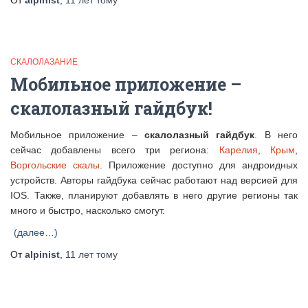
От
alpinist
,
11 лет
тому
СКАЛОЛАЗАНИЕ
Мобильное приложение –
скалолазный гайдбук!
Мобильное приложение –
скалолазный гайдбук
. В него
сейчас добавлены всего три региона:
Карелия
,
Крым
,
Воргольские скалы
. Приложение доступно для андроидных
устройств. Авторы гайдбука сейчас работают над версией для
IOS. Также, планируют добавлять в него другие регионы так
много и быстро, насколько смогут.
(далее…)
От
alpinist
,
11 лет
тому