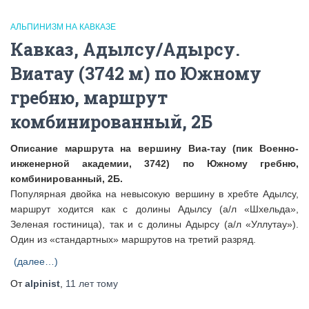
АЛЬПИНИЗМ НА КАВКАЗЕ
Кавказ, Адылсу/Адырсу.
Виатау (3742 м) по Южному
гребню, маршрут
комбинированный, 2Б
Описание маршрута на вершину Виа-тау (пик Военно-
инженерной академии, 3742) по Южному гребню,
комбинированный, 2Б.
Популярная двойка на невысокую вершину в хребте Адылсу,
маршрут ходится как с долины Адылсу (а/л «Шхельда»,
Зеленая гостиница), так и с долины Адырсу (а/л «Уллутау»).
Один из «стандартных» маршрутов на третий разряд.
(далее…)
От
alpinist
,
11 лет
тому