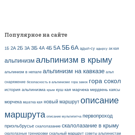
и
с
е
й
Популярное на сайте
5Б
6А
3Б
5А
2Б
4Б
4А
2А
3А
адыл-су
1Б
ак кая
адырсу
альпинизм в крыму
альпинизм
альпинизм на кавказе
альпинизм в непале
альп
гора сокол
снаряжение
безопасность в альпинизме
гора замок
история альпинизма
куш кая
марчека
мердвень каясы
крым
описание
новый маршрут
морчека
мшатка кая
маршрута
первопроход
описание мультипитча
скалолазание в крыму
приэльбрусье
скалолазание
скальный маршрут
скалолазные тренировки
советы альпинистам