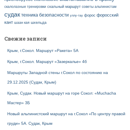
скальный маршрут
скалолазные тренировки
советы альпинистам
судак
техника безопасности
форосский
форос
уллу-тау
кант
шаан кая
шхельда
Свежие записи
Крым, г.Сокол. Маршрут «Ракета» 5А
Крым, г.Сокол. Маршрут «Зазеркалье» 4б
Маршруты Западной стены г.Сокол по состоянию на
29.12.2025 (Судак, Крым)
Крым, Судак. Новый маршрут на горе Сокол: «Muchacha
Мастер» 3Б
Новый альпинистский маршрут на г.Сокол «По центру правой
груди» 5А. Судак, Крым