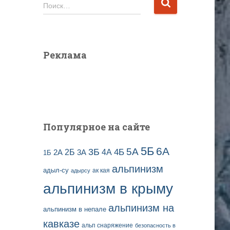
и
Н
Поиск…
в
а
ы
й
з
т
а
и
Реклама
п
:
и
с
е
й
Популярное на сайте
5Б
6А
3Б
5А
2Б
4Б
4А
2А
3А
1Б
альпинизм
адыл-су
ак кая
адырсу
альпинизм в крыму
альпинизм на
альпинизм в непале
кавказе
альп снаряжение
безопасность в