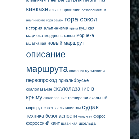
альпинизм в непале
кавказе
альп снаряжение
безопасность в
гора сокол
альпинизме
гора замок
история альпинизма
куш кая
крым
марчека
морчека
мердвень каясы
новый маршрут
мшатка кая
описание
маршрута
описание мультипитча
первопроход
приэльбрусье
скалолазание в
скалолазание
крыму
скальный
скалолазные тренировки
судак
маршрут
советы альпинистам
техника безопасности
форос
уллу-тау
форосский кант
шаан кая
шхельда