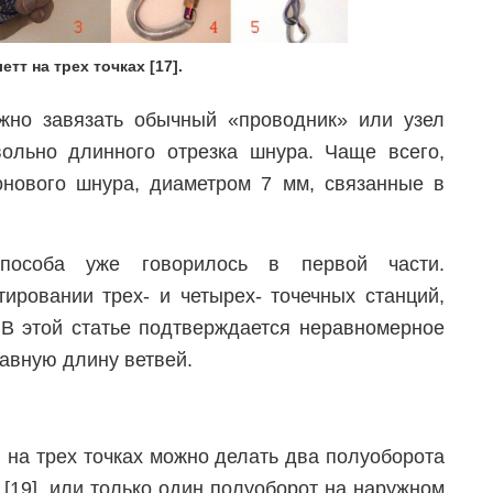
етт на трех точках [17].
жно завязать обычный «проводник» или узел
вольно длинного отрезка шнура. Чаще всего,
онового шнура, диаметром 7 мм, связанные в
пособа уже говорилось в первой части.
ировании трех- и четырех- точечных станций,
 В этой статье подтверждается неравномерное
авную длину ветвей.
 на трех точках можно делать два полуоборота
5 [19], или только один полуоборот на наружном