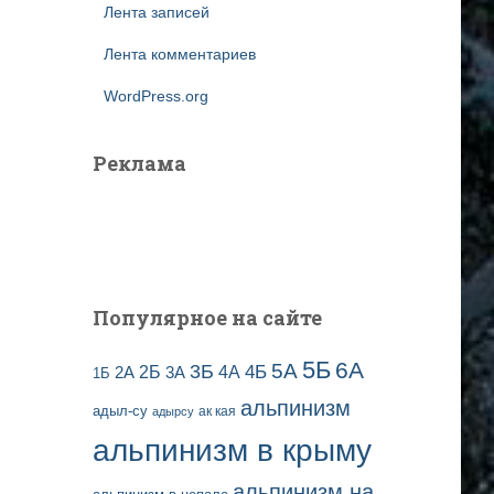
Лента записей
Лента комментариев
WordPress.org
Реклама
Популярное на сайте
5Б
6А
3Б
5А
2Б
4Б
4А
2А
3А
1Б
альпинизм
адыл-су
ак кая
адырсу
альпинизм в крыму
альпинизм на