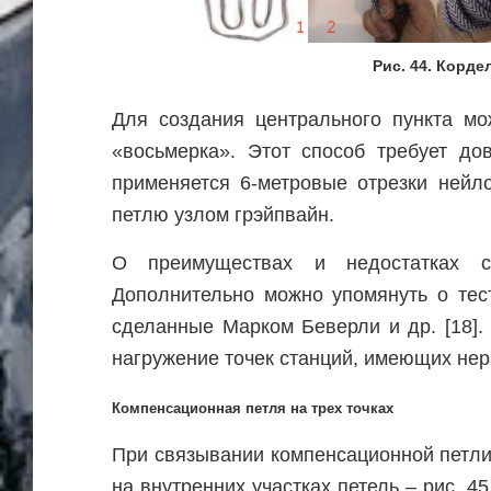
Рис. 44. Кордел
Для создания центрального пункта мо
«восьмерка». Этот способ требует до
применяется 6-метровые отрезки нейл
петлю узлом грэйпвайн.
О преимуществах и недостатках с
Дополнительно можно упомянуть о тест
сделанные Марком Беверли и др. [18].
нагружение точек станций, имеющих нер
Компенсационная петля на трех точках
При связывании компенсационной петли
на внутренних участках петель – рис. 4