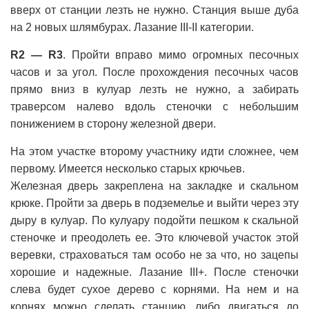
вверх от станции лезть не нужно. Станция выше дуба
на 2 новых шлямбурах. Лазание III-II категории.
R2 — R3
. Пройти вправо мимо огромных песочных
часов и за угол. После прохождения песочных часов
прямо вниз в кулуар лезть не нужно, а забирать
траверсом налево вдоль стеночки с небольшим
понижением в сторону железной двери.
На этом участке второму участнику идти сложнее, чем
первому. Имеется несколько старых крючьев.
Железная дверь закреплена на закладке и скальном
крюке. Пройти за дверь в подземелье и выйти через эту
дыру в кулуар. По кулуару подойти пешком к скальной
стеночке и преодолеть ее. Это ключевой участок этой
веревки, страховаться там особо не за что, но зацепы
хорошие и надежные. Лазание III+. После стеночки
слева будет сухое дерево с корнями. На нем и на
корнях можно сделать станцию, либо двигаться до