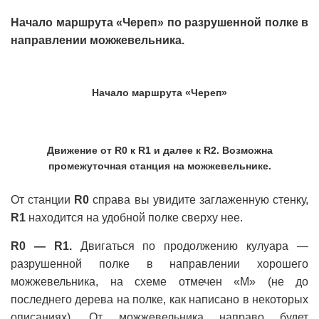
Начало маршрута «Череп» по разрушенной полке в
направлении можжевельника.
Начало маршрута «Череп»
Движение от R0 к R1 и далее к R2. Возможна
промежуточная станция на можжевельнике.
От станции
R0
справа вы увидите заглаженную стенку,
R1
находится на удобной полке сверху нее.
R0 — R1.
Двигаться по продолжению кулуара —
разрушенной полке в направлении хорошего
можжевельника, на схеме отмечен «М» (не до
последнего дерева на полке, как написано в некоторых
описаниях). От можжевельника направо будет