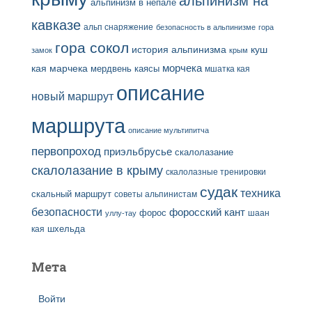
альпинизм на
альпинизм в непале
кавказе
альп снаряжение
безопасность в альпинизме
гора
гора сокол
история альпинизма
куш
замок
крым
кая
марчека
морчека
мердвень каясы
мшатка кая
описание
новый маршрут
маршрута
описание мультипитча
первопроход
приэльбрусье
скалолазание
скалолазание в крыму
скалолазные тренировки
судак
техника
скальный маршрут
советы альпинистам
безопасности
форосский кант
форос
шаан
уллу-тау
кая
шхельда
Мета
Войти