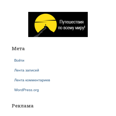
й
т
и
:
Мета
Войти
Лента записей
Лента комментариев
WordPress.org
Реклама