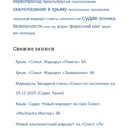
первопроход
приэльбрусье
скалолазание
скалолазание в крыму
скалолазные тренировки
судак
техника
скальный маршрут
советы альпинистам
безопасности
форосский кант
форос
шаан
уллу-тау
кая
шхельда
Свежие записи
Крым, г.Сокол. Маршрут «Ракета» 5А
Крым, г.Сокол. Маршрут «Зазеркалье» 4б
Маршруты Западной стены г.Сокол по состоянию на
29.12.2025 (Судак, Крым)
Крым, Судак. Новый маршрут на горе Сокол:
«Muchacha Мастер» 3Б
Новый альпинистский маршрут на г.Сокол «По