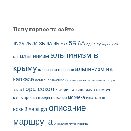
Популярное на сайте
5Б
6А
3Б
5А
2Б
4Б
4А
2А
3А
адыл-су
1Б
ак
адырсу
альпинизм в
альпинизм
кая
крыму
альпинизм на
альпинизм в непале
кавказе
альп снаряжение
безопасность в альпинизме
гора
гора сокол
история альпинизма
куш
замок
крым
кая
марчека
морчека
мердвень каясы
мшатка кая
описание
новый маршрут
маршрута
описание мультипитча