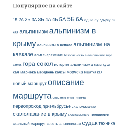
Популярное на сайте
5Б
6А
3Б
5А
2Б
4Б
4А
2А
3А
адыл-су
1Б
ак
адырсу
альпинизм в
альпинизм
кая
крыму
альпинизм на
альпинизм в непале
кавказе
альп снаряжение
безопасность в альпинизме
гора
гора сокол
история альпинизма
куш
замок
крым
кая
марчека
морчека
мердвень каясы
мшатка кая
описание
новый маршрут
маршрута
описание мультипитча
первопроход
приэльбрусье
скалолазание
скалолазание в крыму
скалолазные тренировки
судак
техника
скальный маршрут
советы альпинистам