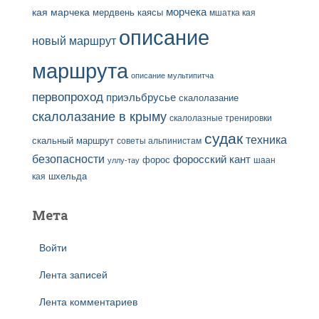
кая
марчека
морчека
мердвень каясы
мшатка кая
описание
новый маршрут
маршрута
описание мультипитча
первопроход
приэльбрусье
скалолазание
скалолазание в крыму
скалолазные тренировки
судак
техника
скальный маршрут
советы альпинистам
безопасности
форосский кант
форос
шаан
уллу-тау
кая
шхельда
Мета
Войти
Лента записей
Лента комментариев