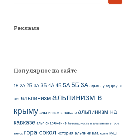
в
а
ы
й
з
т
а
и
Реклама
п
:
и
с
е
й
Популярное на сайте
5Б
6А
3Б
5А
2Б
4Б
4А
2А
3А
адыл-су
1Б
ак
адырсу
альпинизм в
альпинизм
кая
крыму
альпинизм на
альпинизм в непале
кавказе
альп снаряжение
безопасность в альпинизме
гора
гора сокол
история альпинизма
куш
замок
крым