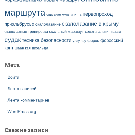
морчека
мшатка кая
маршрута
первопроход
описание мультипитча
скалолазание в крыму
приэльбрусье
скалолазание
скальный маршрут
скалолазные тренировки
советы альпинистам
судак
техника безопасности
форосский
форос
уллу-тау
кант
шаан кая
шхельда
Мета
Войти
Лента записей
Лента комментариев
WordPress.org
Свежие записи