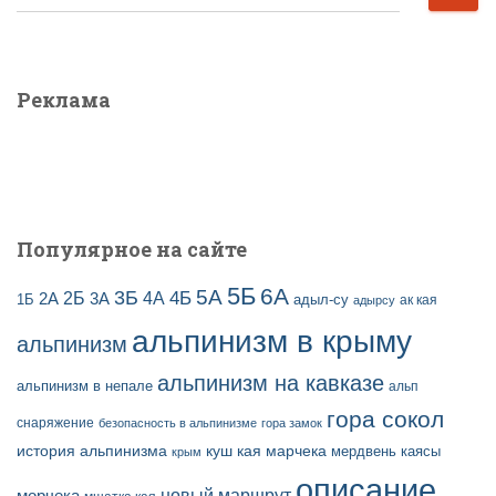
в
а
ы
й
з
т
а
и
Реклама
п
:
и
с
е
й
Популярное на сайте
5Б
6А
3Б
5А
2Б
4Б
4А
2А
3А
адыл-су
1Б
ак кая
адырсу
альпинизм в крыму
альпинизм
альпинизм на кавказе
альпинизм в непале
альп
гора сокол
снаряжение
безопасность в альпинизме
гора замок
история альпинизма
куш кая
марчека
мердвень каясы
крым
описание
новый маршрут