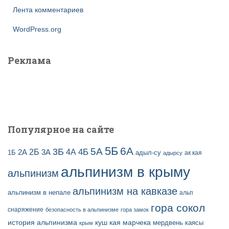
Лента комментариев
WordPress.org
Реклама
Популярное на сайте
5Б
6А
3Б
5А
2Б
4Б
4А
2А
3А
адыл-су
1Б
ак кая
адырсу
альпинизм в крыму
альпинизм
альпинизм на кавказе
альпинизм в непале
альп
гора сокол
снаряжение
безопасность в альпинизме
гора замок
история альпинизма
куш кая
марчека
мердвень каясы
крым