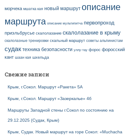
описание
новый маршрут
морчека
мшатка кая
маршрута
первопроход
описание мультипитча
скалолазание в крыму
приэльбрусье
скалолазание
скальный маршрут
скалолазные тренировки
советы альпинистам
судак
техника безопасности
форосский
форос
уллу-тау
кант
шаан кая
шхельда
Свежие записи
Крым, г.Сокол. Маршрут «Ракета» 5А
Крым, г.Сокол. Маршрут «Зазеркалье» 4б
Маршруты Западной стены г.Сокол по состоянию на
29.12.2025 (Судак, Крым)
Крым, Судак. Новый маршрут на горе Сокол: «Muchacha