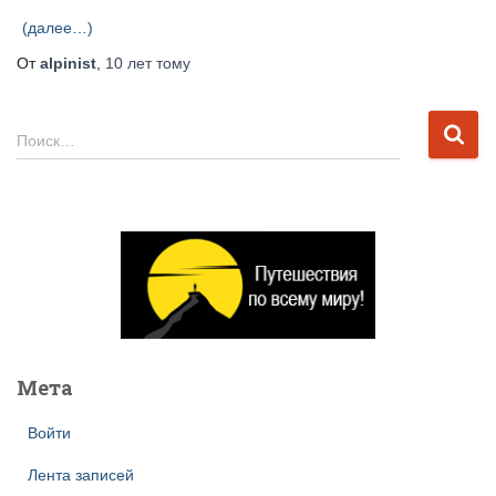
(далее…)
От
alpinist
,
10 лет
тому
Н
Поиск…
а
й
т
и
:
Мета
Войти
Лента записей