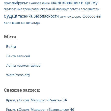
скалолазание в крыму
приэльбрусье
скалолазание
скальный маршрут
скалолазные тренировки
советы альпинистам
судак
техника безопасности
форосский
форос
уллу-тау
кант
шаан кая
шхельда
Мета
Войти
Лента записей
Лента комментариев
WordPress.org
Свежие записи
Крым, г.Сокол. Маршрут «Ракета» 5А
Крым, г.Сокол. Маршрут «Зазеркалье» 4б