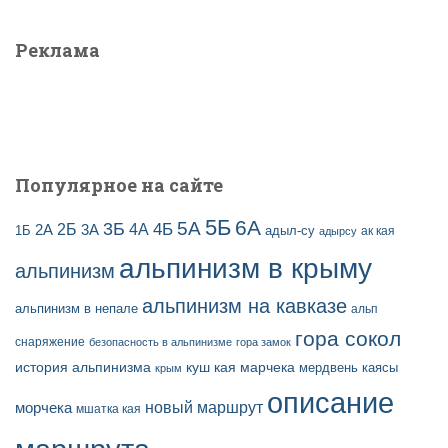
Реклама
Популярное на сайте
5Б
6А
3Б
5А
2Б
4Б
4А
2А
3А
адыл-су
1Б
ак кая
адырсу
альпинизм в крыму
альпинизм
альпинизм на кавказе
альпинизм в непале
альп
гора сокол
снаряжение
безопасность в альпинизме
гора замок
история альпинизма
куш кая
марчека
мердвень каясы
крым
описание
новый маршрут
морчека
мшатка кая