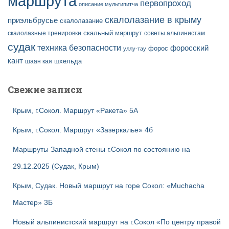
маршрута
первопроход
описание мультипитча
скалолазание в крыму
приэльбрусье
скалолазание
скальный маршрут
скалолазные тренировки
советы альпинистам
судак
техника безопасности
форосский
форос
уллу-тау
кант
шаан кая
шхельда
Свежие записи
Крым, г.Сокол. Маршрут «Ракета» 5А
Крым, г.Сокол. Маршрут «Зазеркалье» 4б
Маршруты Западной стены г.Сокол по состоянию на
29.12.2025 (Судак, Крым)
Крым, Судак. Новый маршрут на горе Сокол: «Muchacha
Мастер» 3Б
Новый альпинистский маршрут на г.Сокол «По центру правой