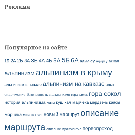
а
и
Реклама
п
:
и
с
е
й
Популярное на сайте
5Б
6А
3Б
5А
2Б
4Б
4А
2А
3А
адыл-су
1Б
ак кая
адырсу
альпинизм в крыму
альпинизм
альпинизм на кавказе
альпинизм в непале
альп
гора сокол
снаряжение
безопасность в альпинизме
гора замок
история альпинизма
куш кая
марчека
мердвень каясы
крым
описание
новый маршрут
морчека
мшатка кая
маршрута
первопроход
описание мультипитча