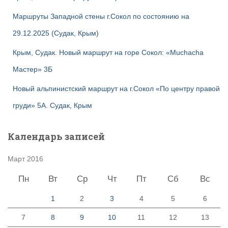
Маршруты Западной стены г.Сокол по состоянию на
29.12.2025 (Судак, Крым)
Крым, Судак. Новый маршрут на горе Сокол: «Muchacha
Мастер» 3Б
Новый альпинистский маршрут на г.Сокол «По центру правой
груди» 5А. Судак, Крым
Календарь записей
Март 2016
Пн
Вт
Ср
Чт
Пт
Сб
Вс
1
2
3
4
5
6
7
8
9
10
11
12
13