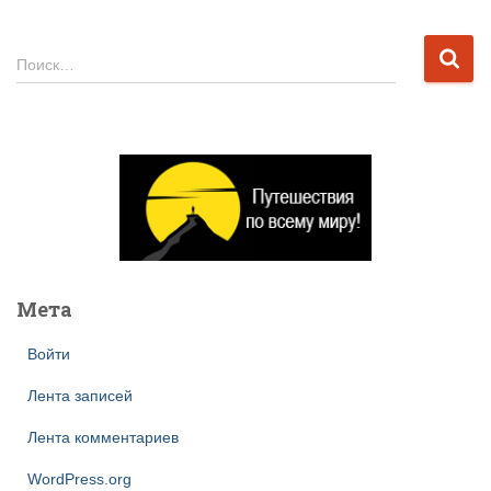
Н
Поиск…
а
й
т
и
:
Мета
Войти
Лента записей
Лента комментариев
WordPress.org