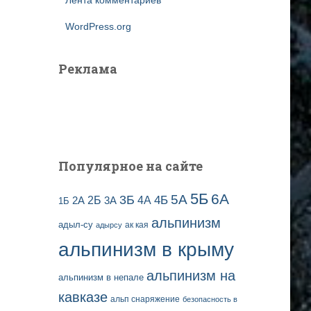
Лента комментариев
WordPress.org
Реклама
Популярное на сайте
5Б
6А
3Б
5А
2Б
4Б
4А
2А
3А
1Б
альпинизм
адыл-су
ак кая
адырсу
альпинизм в крыму
альпинизм на
альпинизм в непале
кавказе
альп снаряжение
безопасность в