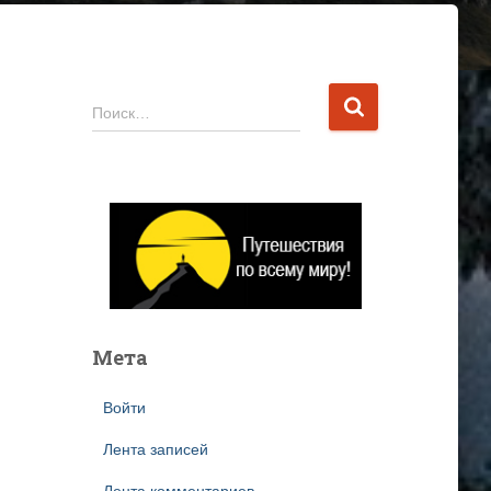
Н
Поиск…
а
й
т
и
:
Мета
Войти
Лента записей