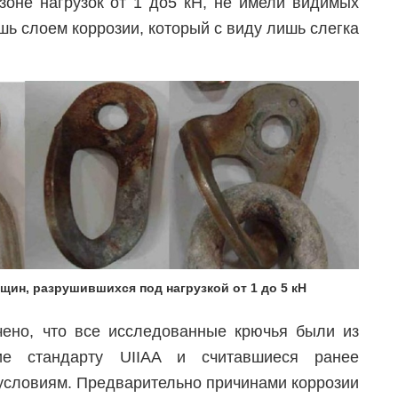
зоне нагрузок от 1 до5 кН, не имели видимых
шь слоем коррозии, который с виду лишь слегка
щин, разрушившихся под нагрузкой от 1 до 5 кН
чено, что все исследованные крючья были из
ие стандарту UIIAA и считавшиеся ранее
условиям. Предварительно причинами коррозии