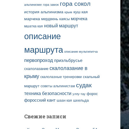
гора сокол
альпинизме
гора замок
история альпинизма
куш кая
крым
марчека
морчека
мердвень каясы
новый маршрут
мшатка кая
описание
маршрута
описание мультипитча
первопроход
приэльбрусье
скалолазание в
скалолазание
крыму
скальный
скалолазные тренировки
судак
маршрут
советы альпинистам
техника безопасности
форос
уллу-тау
форосский кант
шаан кая
шхельда
Свежие записи