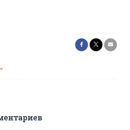
ти
ментариев