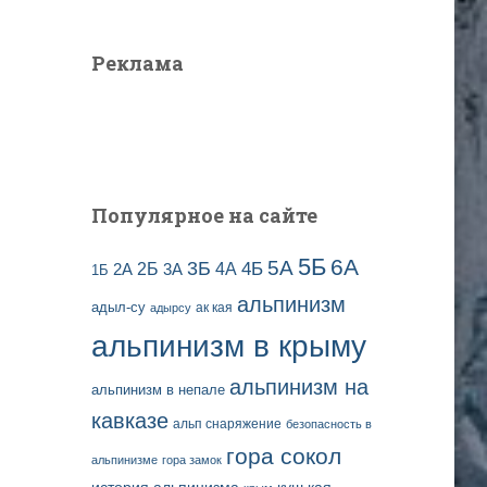
з
т
а
и
Реклама
п
:
и
с
е
й
Популярное на сайте
5Б
6А
3Б
5А
2Б
4Б
4А
2А
3А
1Б
альпинизм
адыл-су
ак кая
адырсу
альпинизм в крыму
альпинизм на
альпинизм в непале
кавказе
альп снаряжение
безопасность в
гора сокол
альпинизме
гора замок