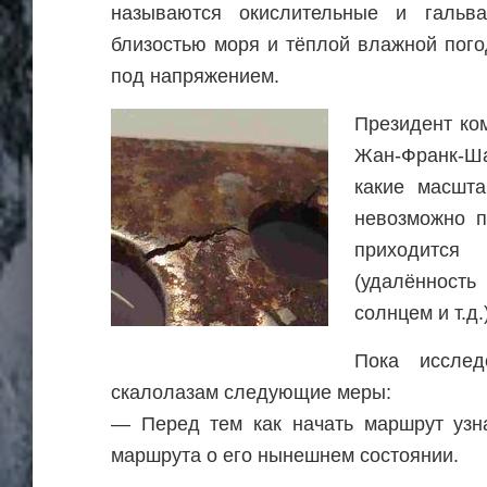
называются окислительные и гальва
близостью моря и тёплой влажной погод
под напряжением.
Президент ко
Жан-Франк-Ш
какие масшта
невозможно п
приходится
(удалённост
солнцем и т.д.
Пока исслед
скалолазам следующие меры:
— Перед тем как начать маршрут узна
маршрута о его нынешнем состоянии.