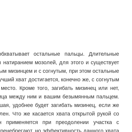
бхватывает остальные пальцы. Длительные
ы натиранием мозолей, для этого и существует
мым мизинцем и с согнутым, при этом остальные
учший хват достигается, конечно же, с согнутым
место. Кроме того, загибать мизинец или нет,
зница между ним и вашим безымянным пальцем.
ая, удобнее будет загибать мизинец, если же
ен. Что же касается хвата открытой рукой со
н применяется при преодолении участка с
ренебрегают, но эффективность данного хвата