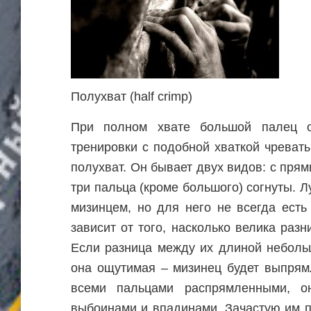
Полухват (half crimp)
При полном хвате большой палец о
тренировки с подобной хваткой чреват
полухват. Он бывает двух видов: с пря
три пальца (кроме большого) согнуты. Л
мизинцем, но для него не всегда есть 
зависит от того, насколько велика ра
Если разница между их длиной небольш
она ощутимая – мизинец будет выпрямл
всеми пальцами распрямленными, о
выбоинами и впадинами. Зачастую им п