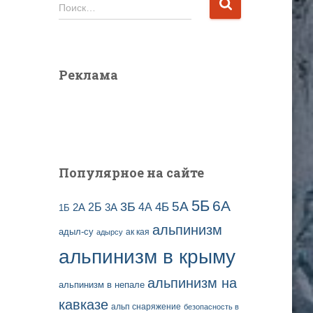
и
Н
Поиск…
в
а
ы
й
з
т
а
и
Реклама
п
:
и
с
е
й
Популярное на сайте
5Б
6А
3Б
5А
2Б
4Б
4А
2А
3А
1Б
альпинизм
адыл-су
ак кая
адырсу
альпинизм в крыму
альпинизм на
альпинизм в непале
кавказе
альп снаряжение
безопасность в