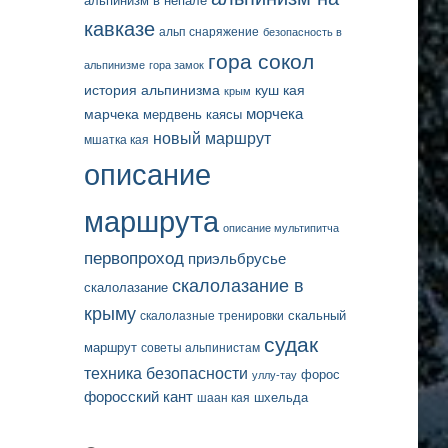
альпинизм в непале
кавказе
альп снаряжение
безопасность в
гора сокол
альпинизме
гора замок
история альпинизма
куш кая
крым
марчека
морчека
мердвень каясы
новый маршрут
мшатка кая
описание
маршрута
описание мультипитча
первопроход
приэльбрусье
скалолазание в
скалолазание
крыму
скальный
скалолазные тренировки
судак
маршрут
советы альпинистам
техника безопасности
форос
уллу-тау
форосский кант
шаан кая
шхельда