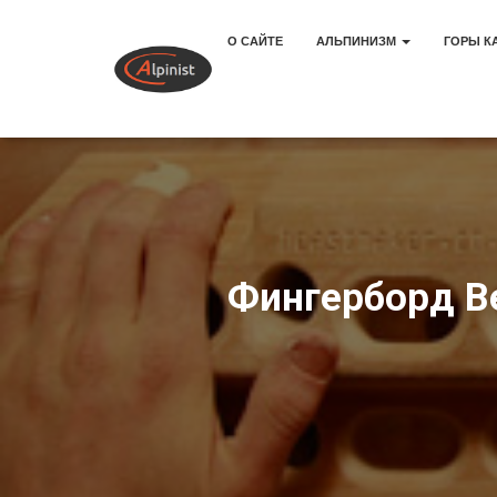
О САЙТЕ
АЛЬПИНИЗМ
ГОРЫ К
Фингерборд B