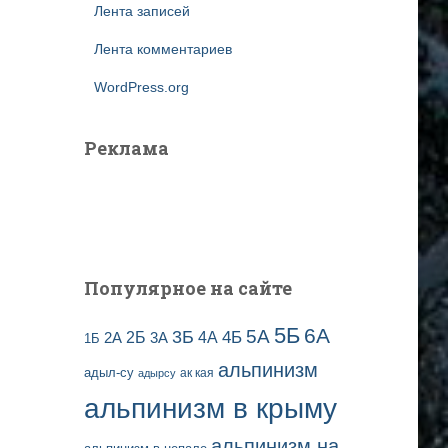
Лента записей
Лента комментариев
WordPress.org
Реклама
Популярное на сайте
5Б
6А
3Б
5А
2Б
4Б
4А
2А
3А
1Б
альпинизм
адыл-су
ак кая
адырсу
альпинизм в крыму
альпинизм на