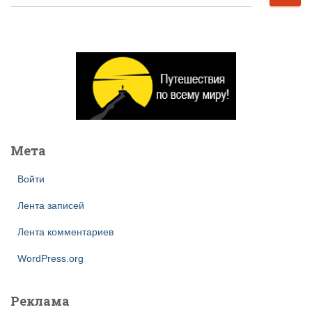
а
й
т
и
:
Мета
Войти
Лента записей
Лента комментариев
WordPress.org
Реклама