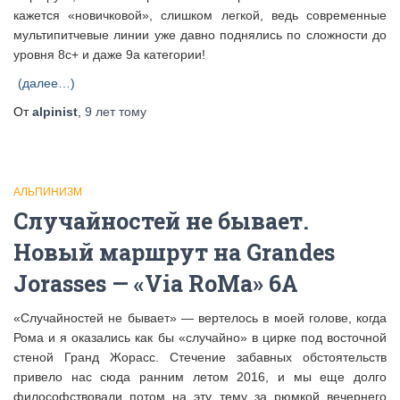
кажется «новичковой», слишком легкой, ведь современные
мультипитчевые линии уже давно поднялись по сложности до
уровня 8с+ и даже 9а категории!
(далее…)
От
alpinist
,
9 лет
тому
АЛЬПИНИЗМ
Случайностей не бывает.
Новый маршрут на Grandes
Jorasses — «Via RoMa» 6А
«Случайностей не бывает» — вертелось в моей голове, когда
Рома и я оказались как бы «случайно» в цирке под восточной
стеной Гранд Жорасс. Стечение забавных обстоятельств
привело нас сюда ранним летом 2016, и мы еще долго
философствовали потом на эту тему за рюмкой вечернего