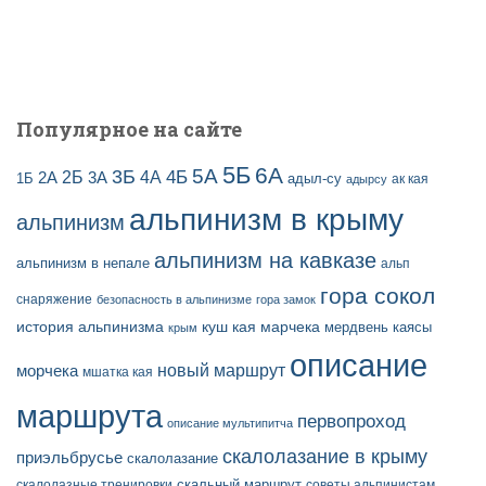
Популярное на сайте
5Б
6А
3Б
5А
2Б
4Б
4А
2А
3А
адыл-су
1Б
ак кая
адырсу
альпинизм в крыму
альпинизм
альпинизм на кавказе
альпинизм в непале
альп
гора сокол
снаряжение
безопасность в альпинизме
гора замок
история альпинизма
куш кая
марчека
мердвень каясы
крым
описание
новый маршрут
морчека
мшатка кая
маршрута
первопроход
описание мультипитча
скалолазание в крыму
приэльбрусье
скалолазание
скальный маршрут
скалолазные тренировки
советы альпинистам