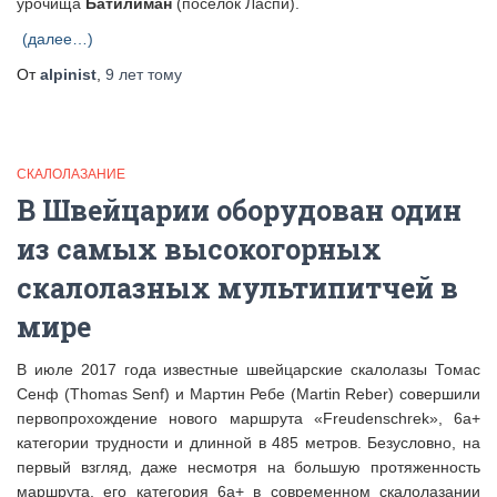
урочища
Батилиман
(поселок Ласпи).
(далее…)
От
alpinist
,
9 лет
тому
СКАЛОЛАЗАНИЕ
В Швейцарии оборудован один
из самых высокогорных
скалолазных мультипитчей в
мире
В июле 2017 года известные швейцарские скалолазы Томас
Сенф (Thomas Senf) и Мартин Ребе (Martin Reber) совершили
первопрохождение нового маршрута «Freudenschrek», 6а+
категории трудности и длинной в 485 метров. Безусловно, на
первый взгляд, даже несмотря на большую протяженность
маршрута, его категория 6а+ в современном скалолазании