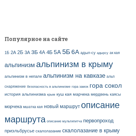
и
с
е
й
Популярное на сайте
5Б
6А
3Б
5А
2Б
4Б
4А
2А
3А
адыл-су
1Б
ак кая
адырсу
альпинизм в крыму
альпинизм
альпинизм на кавказе
альпинизм в непале
альп
гора сокол
снаряжение
безопасность в альпинизме
гора замок
история альпинизма
куш кая
марчека
мердвень каясы
крым
описание
новый маршрут
морчека
мшатка кая
маршрута
первопроход
описание мультипитча
скалолазание в крыму
приэльбрусье
скалолазание