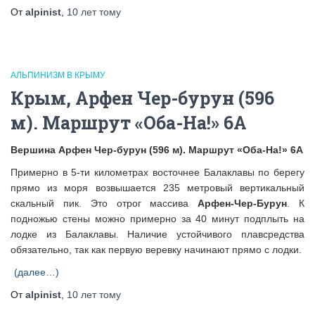
От
alpinist
,
10 лет
тому
АЛЬПИНИЗМ В КРЫМУ
Крым, Арфен Чер-бурун (596
м). Маршрут «Оба-На!» 6А
Вершина Арфен Чер-бурун (596 м). Маршрут «Оба-На!» 6А
Примерно в 5-ти километрах восточнее Балаклавы по берегу
прямо из моря возвышается 235 метровый вертикальный
скальный пик. Это отрог массива
Арфен-Чер-Бурун
. К
подножью стены можно примерно за 40 минут подплыть на
лодке из Балаклавы. Наличие устойчивого плавсредства
обязательно, так как первую веревку начинают прямо с лодки.
(далее…)
От
alpinist
,
10 лет
тому