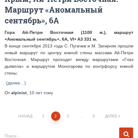
Маршрут «Аномальный
сентябрь», 6А
Гора Ай-Петри Восточная (1100 м.), маршрут
«Аномальный сентябрь», 6А, VI+ A3 331 м.
В конце сентября 2013 года С. Пугачев и М. Загирняк прошли
новый маршрут по центру южной стены массива Ай-Петри
Восточная. Маршрут проходит между маршрутами «Глаз
дьявола» и маршрутом Моногарова по контрфорсу южной
стены.
(далее…)
От
alpinist
,
10 лет
тому
Пагинация
НАЗАД
1
2
3
…
6
ДАЛЕЕ
записей
Н
Поиск…