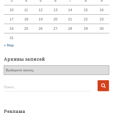
3
4
5
6
7
8
9
10
11
12
13
14
15
16
17
18
19
20
21
22
23
24
25
26
27
28
29
30
31
« Мар
Архивы записей
А
р
х
и
Н
Поиск…
в
а
ы
й
з
т
а
и
Реклама
п
: