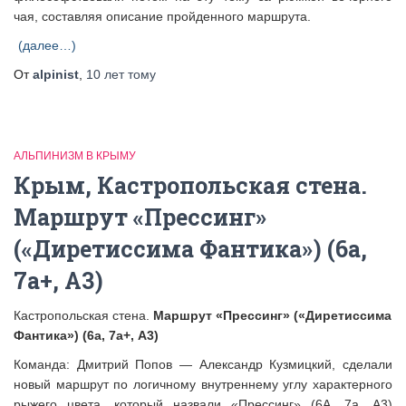
чая, составляя описание пройденного маршрута.
(далее…)
От
alpinist
,
10 лет
тому
АЛЬПИНИЗМ В КРЫМУ
Крым, Кастропольская стена.
Маршрут «Прессинг»
(«Диретиссима Фантика») (6а,
7а+, А3)
Кастропольская стена.
Маршрут «Прессинг» («Диретиссима
Фантика») (6а, 7а+, А3)
Команда: Дмитрий Попов — Александр Кузмицкий, сделали
новый маршрут по логичному внутреннему углу характерного
рыжего цвета, который назвали «Прессинг» (6А, 7а, А3)