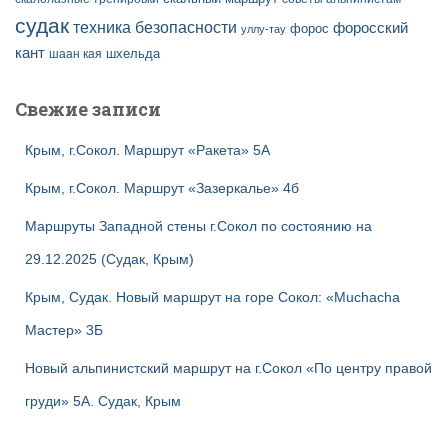
судак
техника безопасности
форосский
форос
уллу-тау
кант
шаан кая
шхельда
Свежие записи
Крым, г.Сокол. Маршрут «Ракета» 5А
Крым, г.Сокол. Маршрут «Зазеркалье» 4б
Маршруты Западной стены г.Сокол по состоянию на
29.12.2025 (Судак, Крым)
Крым, Судак. Новый маршрут на горе Сокол: «Muchacha
Мастер» 3Б
Новый альпинистский маршрут на г.Сокол «По центру правой
груди» 5А. Судак, Крым