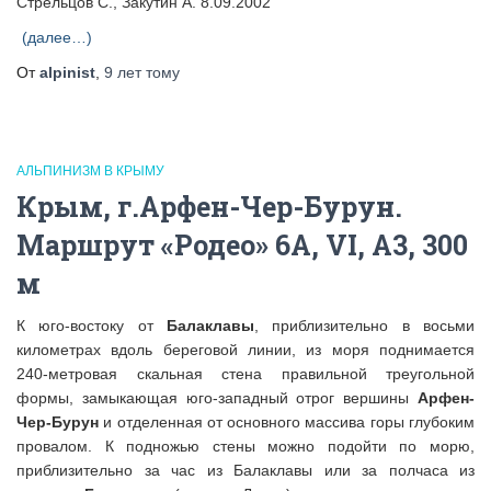
Стрельцов С., Закутин А. 8.09.2002
(далее…)
От
alpinist
,
9 лет
тому
АЛЬПИНИЗМ В КРЫМУ
Крым, г.Арфен-Чер-Бурун.
Маршрут «Родео» 6А, VI, A3, 300
м
К юго-востоку от
Балаклавы
, приблизительно в восьми
километрах вдоль береговой линии, из моря поднимается
240-метровая скальная стена правильной треугольной
формы, замыкающая юго-западный отрог вершины
Арфен-
Чер-Бурун
и отделенная от основного массива горы глубоким
провалом. К подножью стены можно подойти по морю,
приблизительно за час из Балаклавы или за полчаса из