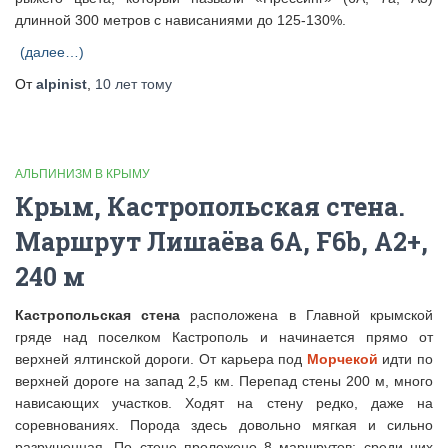
длинной 300 метров с нависаниями до 125-130%.
(далее…)
От
alpinist
,
10 лет
тому
АЛЬПИНИЗМ В КРЫМУ
Крым, Кастропольская стена.
Маршрут Лишаёва 6A, F6b, A2+,
240 м
Кастропольская стена
расположена в Главной крымской
гряде над поселком Кастрополь и начинается прямо от
верхней ялтинской дороги. От карьера под
Морчекой
идти по
верхней дороге на запад 2,5 км. Перепад стены 200 м, много
нависающих участков. Ходят на стену редко, даже на
соревнованиях. Порода здесь довольно мягкая и сильно
разрушенная. По стене проложено 8 маршрутов: среди них