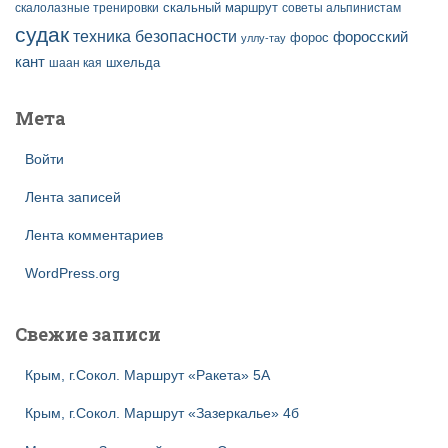
скальный маршрут
скалолазные тренировки
советы альпинистам
судак
техника безопасности
форосский
форос
уллу-тау
кант
шаан кая
шхельда
Мета
Войти
Лента записей
Лента комментариев
WordPress.org
Свежие записи
Крым, г.Сокол. Маршрут «Ракета» 5А
Крым, г.Сокол. Маршрут «Зазеркалье» 4б