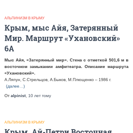
АЛЬПИНИЗМ В КРЫМУ
Крым, мыс Айя, Затерянный
Мир. Маршрут «Ухановский»
6А
Мыс Айя, «Затерянный мир». Стена с отметкой 501,6 м в
восточном замыкании амфитеатра. Описание маршрута
«Ухановский».
А.Ляпун, С.Стрельцов, А.Быков, М.Плющенко – 1986 г.
(далее…)
От
alpinist
,
10 лет
тому
АЛЬПИНИЗМ В КРЫМУ
Крым, Ай-Петри Восточная.