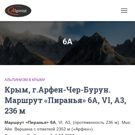
ПЕРЕ
6А
АЛЬПИНИЗМ В КРЫМУ
Крым, г.Арфен-Чер-Бурун.
Маршрут «Пиранья» 6А, VI, A3,
236 м
Маршрут «Пиранья» 6А
, VI, A3, (протяженность 236 м). Мыс
Айя. Вершина с отметкой 2352 м («Арфен»)