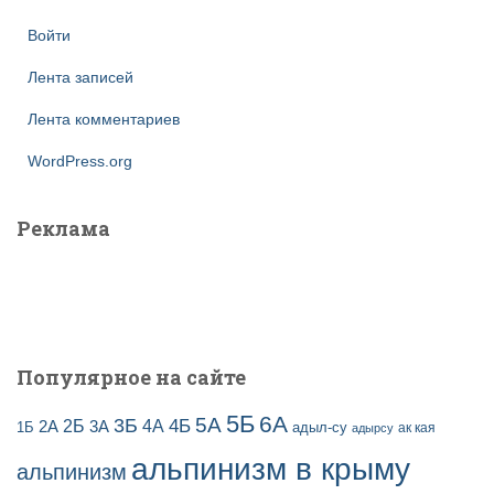
Войти
Лента записей
Лента комментариев
WordPress.org
Реклама
Популярное на сайте
5Б
6А
3Б
5А
2Б
4Б
4А
2А
3А
адыл-су
1Б
ак кая
адырсу
альпинизм в крыму
альпинизм