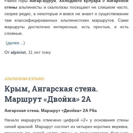
Район горы
Ангар-Бурун
,
Холодного кулуара
и
Ангарской
стены
альпинисты и скалолазы посещают не слишком часто,
скорее редко, а некоторые и вовсе не знают о существовании
там классифицированных альпинистских маршрутов. Сами
маршруты достаточно интересные, есть простые, и есть
сложные.
(далее…)
От
alpinist
,
11 лет
тому
АЛЬПИНИЗМ В КРЫМУ
Крым, Ангарская стена.
Маршрут «Двойка» 2А
Ангарская стена. Маршрут «Двойка» 2А F6a
Начало маршрута отмечено цифрой «2» у основания стены
синей краской. Маршрут состоит из четырех коротких веревок,