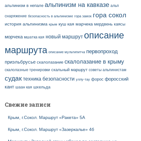
альпинизм на кавказе
альпинизм в непале
альп
гора сокол
снаряжение
безопасность в альпинизме
гора замок
история альпинизма
куш кая
марчека
мердвень каясы
крым
описание
новый маршрут
морчека
мшатка кая
маршрута
первопроход
описание мультипитча
скалолазание в крыму
приэльбрусье
скалолазание
скальный маршрут
скалолазные тренировки
советы альпинистам
судак
техника безопасности
форосский
форос
уллу-тау
кант
шаан кая
шхельда
Свежие записи
Крым, г.Сокол. Маршрут «Ракета» 5А
Крым, г.Сокол. Маршрут «Зазеркалье» 4б