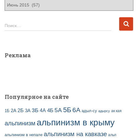
А
р
х
и
Н
Поиск…
в
а
ы
й
з
т
а
и
Реклама
п
:
и
с
е
й
Популярное на сайте
5Б
6А
3Б
5А
2Б
4Б
4А
2А
3А
адыл-су
1Б
ак кая
адырсу
альпинизм в крыму
альпинизм
альпинизм на кавказе
альпинизм в непале
альп