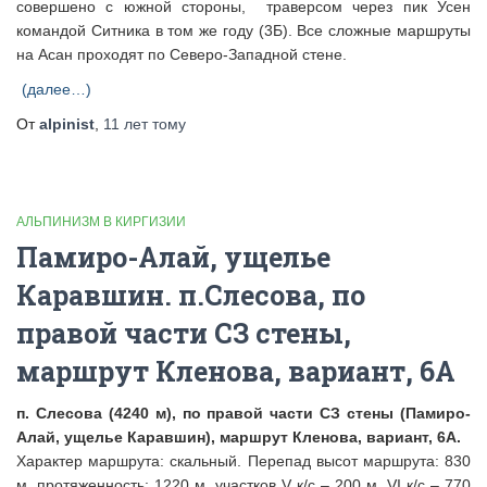
совершено с южной стороны, траверсом через пик Усен
командой Ситника в том же году (3Б). Все сложные маршруты
на Асан проходят по Северо-Западной стене.
(далее…)
От
alpinist
,
11 лет
тому
АЛЬПИНИЗМ В КИРГИЗИИ
Памиро-Алай, ущелье
Каравшин. п.Слесова, по
правой части СЗ стены,
маршрут Кленова, вариант, 6А
п. Слесова (4240 м), по правой части СЗ стены (Памиро-
Алай, ущелье Каравшин), маршрут Кленова, вариант, 6А.
Характер маршрута: скальный. Перепад высот маршрута: 830
м, протяженность: 1220 м, участков V к/с – 200 м, VI к/с – 770