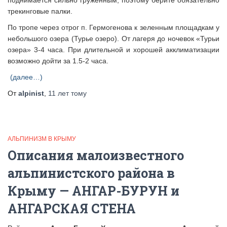
поднимается сильно груженным, поэтому берите обязательно
трекинговые палки.
По тропе через отрог п. Гермогенова к зеленным площадкам у
небольшого озера (Турье озеро). От лагеря до ночевок «Турьи
озера» 3-4 часа. При длительной и хорошей акклиматизации
возможно дойти за 1.5-2 часа.
(далее…)
От
alpinist
,
11 лет
тому
АЛЬПИНИЗМ В КРЫМУ
Описания малоизвестного
альпинистского района в
Крыму — АНГАР-БУРУН и
АНГАРСКАЯ СТЕНА