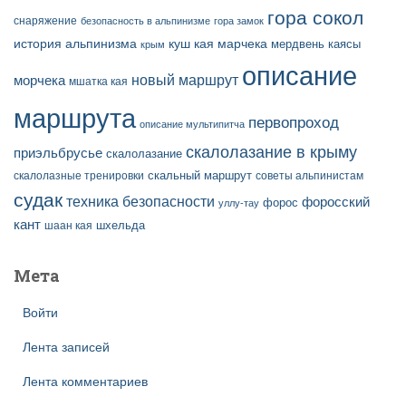
гора сокол
снаряжение
безопасность в альпинизме
гора замок
история альпинизма
куш кая
марчека
мердвень каясы
крым
описание
новый маршрут
морчека
мшатка кая
маршрута
первопроход
описание мультипитча
скалолазание в крыму
приэльбрусье
скалолазание
скальный маршрут
скалолазные тренировки
советы альпинистам
судак
техника безопасности
форосский
форос
уллу-тау
кант
шаан кая
шхельда
Мета
Войти
Лента записей
Лента комментариев