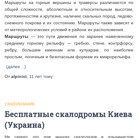
Маршруты на горные вершины и траверсы различаются по
общей сложности, абсолютным и относительным высотам,
протяженностям и крутизне, наличию скальных пород, ледово-
снежного покрова и их состоянию. Маршруты также зависят и
от метеорологических условий в районе их расположения.
Маршруты
— это пути движения по заранее намеченному
среднему горному рельефу — гребню, стене, контрфорсу,
ребру, большим каминам или кулуарам, по наиболее
простым, логичным и безопасным формам их микрорельефа.
(далее…)
От
alpinist
,
11 лет
тому
СКАЛОЛАЗАНИЕ
Бесплатные скалодромы Киева
(Украина)
Не секрет, что для многих скалолазов и альпинистов