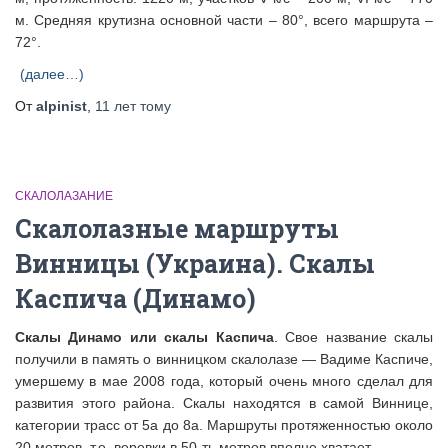
м. Средняя крутизна основной части – 80°, всего маршрута –
72°.
(далее…)
От
alpinist
,
11 лет
тому
СКАЛОЛАЗАНИЕ
Скалолазные маршруты
Винницы (Украина). Скалы
Каспича (Динамо)
Cкалы Динамо или скалы Каспича
. Свое название скалы
получили в память о винницком скалолазе — Вадиме Каспиче,
умершему в мае 2008 года, который очень много сделал для
развития этого района. Скалы находятся в самой Виннице,
категории трасс от 5а до 8а. Маршруты протяженностью около
20 метров, т.е. веревки в 50-ть метров вполне хватает.