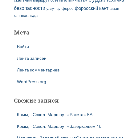
скальный маршрут
советы альпинистам
безопасности
форосский кант
форос
шаан
уллу-тау
кая
шхельда
Мета
Войти
Лента записей
Лента комментариев
WordPress.org
Свежие записи
Крым, г.Сокол. Маршрут «Ракета» 5А
Крым, г.Сокол. Маршрут «Зазеркалье» 4б
Маршруты Западной стены г.Сокол по состоянию на