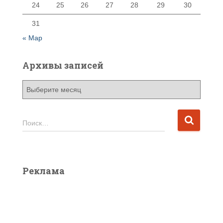
24
25
26
27
28
29
30
31
« Мар
Архивы записей
А
р
х
и
Н
Поиск…
в
а
ы
й
з
т
а
и
Реклама
п
:
и
с
е
й