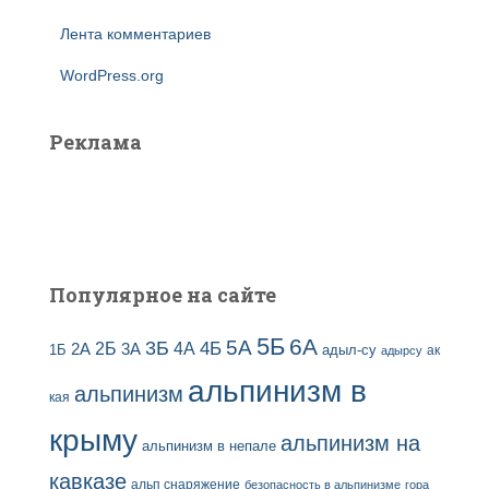
Лента комментариев
WordPress.org
Реклама
Популярное на сайте
5Б
6А
3Б
5А
2Б
4Б
4А
2А
3А
адыл-су
1Б
ак
адырсу
альпинизм в
альпинизм
кая
крыму
альпинизм на
альпинизм в непале
кавказе
альп снаряжение
безопасность в альпинизме
гора