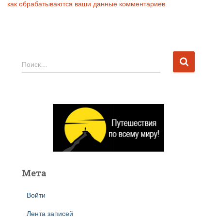
как обрабатываются ваши данные комментариев
.
Н
Поиск…
а
й
т
и
:
Мета
Войти
Лента записей