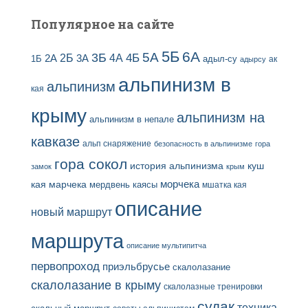
Популярное на сайте
5Б
6А
3Б
5А
2Б
4Б
4А
2А
3А
адыл-су
1Б
ак
адырсу
альпинизм в
альпинизм
кая
крыму
альпинизм на
альпинизм в непале
кавказе
альп снаряжение
безопасность в альпинизме
гора
гора сокол
история альпинизма
куш
замок
крым
кая
марчека
морчека
мердвень каясы
мшатка кая
описание
новый маршрут
маршрута
описание мультипитча
первопроход
приэльбрусье
скалолазание
скалолазание в крыму
скалолазные тренировки
судак
техника