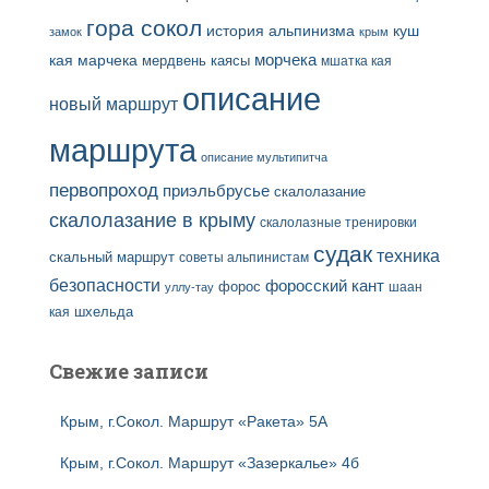
гора сокол
история альпинизма
куш
замок
крым
кая
марчека
морчека
мердвень каясы
мшатка кая
описание
новый маршрут
маршрута
описание мультипитча
первопроход
приэльбрусье
скалолазание
скалолазание в крыму
скалолазные тренировки
судак
техника
скальный маршрут
советы альпинистам
безопасности
форосский кант
форос
шаан
уллу-тау
кая
шхельда
Свежие записи
Крым, г.Сокол. Маршрут «Ракета» 5А
Крым, г.Сокол. Маршрут «Зазеркалье» 4б