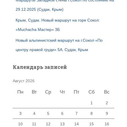
29.12.2025 (Судак, Крым)
Крым, Судак. Новый маршрут на горе Сокол:
«Muchacha Мастер» 3Б
Новый альпинистский маршрут на г.Сокол «По
центру правой груди» 5А. Судак, Крым
Календарь записей
Август 2026
Пн
Вт
Ср
Чт
Пт
Сб
Вс
1
2
3
4
5
6
7
8
9
10
11
12
13
14
15
16