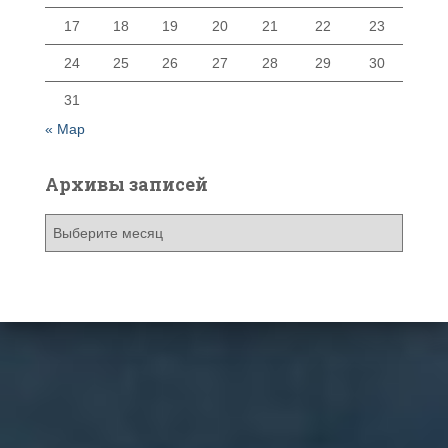
17
18
19
20
21
22
23
24
25
26
27
28
29
30
31
« Мар
Архивы записей
А
р
х
и
в
ы
з
а
п
и
с