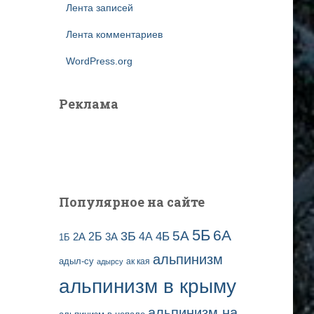
Лента записей
Лента комментариев
WordPress.org
Реклама
Популярное на сайте
5Б
6А
3Б
5А
2Б
4Б
4А
2А
3А
1Б
альпинизм
адыл-су
ак кая
адырсу
альпинизм в крыму
альпинизм на