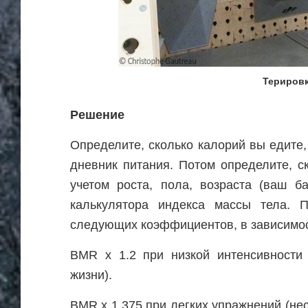
Терировк
Решение
Определите, сколько калорий вы едите,
дневник питания. Потом определите, с
учетом роста, пола, возраста (ваш б
калькулятора индекса массы тела. 
следующих коэффициентов, в зависимост
BMR x 1.2 при низкой интенсивности 
жизни).
BMR x 1.375 при легких упражнений (не