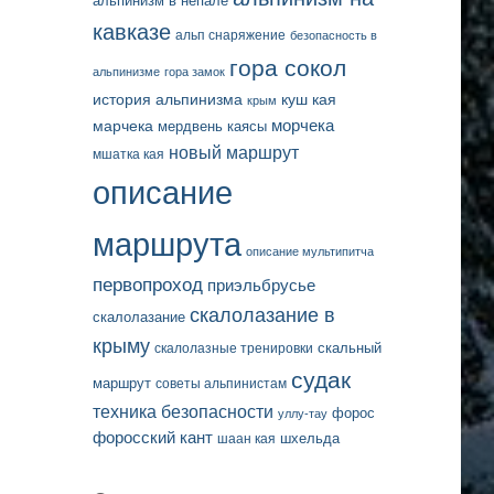
альпинизм в непале
кавказе
альп снаряжение
безопасность в
гора сокол
альпинизме
гора замок
история альпинизма
куш кая
крым
марчека
морчека
мердвень каясы
новый маршрут
мшатка кая
описание
маршрута
описание мультипитча
первопроход
приэльбрусье
скалолазание в
скалолазание
крыму
скальный
скалолазные тренировки
судак
маршрут
советы альпинистам
техника безопасности
форос
уллу-тау
форосский кант
шаан кая
шхельда