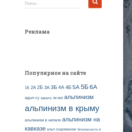
и
Н
Поиск…
в
а
ы
й
з
т
а
и
Реклама
п
:
и
с
е
й
Популярное на сайте
5Б
6А
3Б
5А
2Б
4Б
4А
2А
3А
1Б
альпинизм
адыл-су
ак кая
адырсу
альпинизм в крыму
альпинизм на
альпинизм в непале
кавказе
альп снаряжение
безопасность в