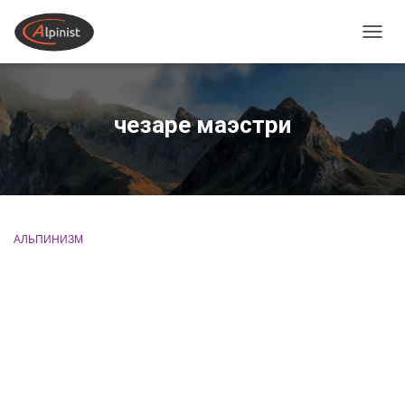
ПЕРЕ
чезаре маэстри
АЛЬПИНИЗМ