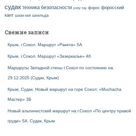
судак
техника безопасности
форосский
форос
уллу-тау
кант
шаан кая
шхельда
Свежие записи
Крым, г.Сокол. Маршрут «Ракета» 5А
Крым, г.Сокол. Маршрут «Зазеркалье» 4б
Маршруты Западной стены г.Сокол по состоянию на
29.12.2025 (Судак, Крым)
Крым, Судак. Новый маршрут на горе Сокол: «Muchacha
Мастер» 3Б
Новый альпинистский маршрут на г.Сокол «По центру правой
груди» 5А. Судак, Крым