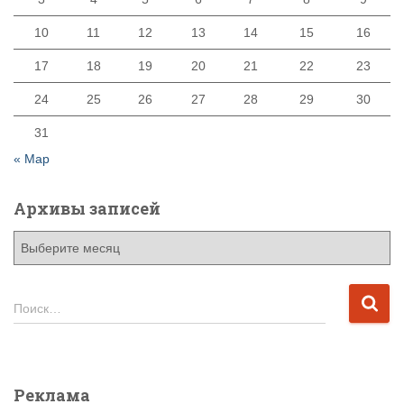
10
11
12
13
14
15
16
17
18
19
20
21
22
23
24
25
26
27
28
29
30
31
« Мар
Архивы записей
А
р
х
и
Н
Поиск…
в
а
ы
й
з
т
а
и
Реклама
п
: