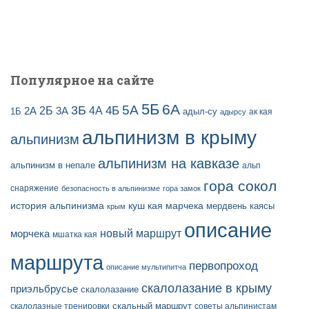
Популярное на сайте
5Б
6А
3Б
5А
2Б
4Б
4А
2А
3А
адыл-су
1Б
ак кая
адырсу
альпинизм в крыму
альпинизм
альпинизм на кавказе
альпинизм в непале
альп
гора сокол
снаряжение
безопасность в альпинизме
гора замок
история альпинизма
куш кая
марчека
мердвень каясы
крым
описание
новый маршрут
морчека
мшатка кая
маршрута
первопроход
описание мультипитча
скалолазание в крыму
приэльбрусье
скалолазание
скальный маршрут
скалолазные тренировки
советы альпинистам