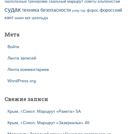
скальный маршрут
скалолазные тренировки
советы альпинистам
судак
техника безопасности
форосский
форос
уллу-тау
кант
шаан кая
шхельда
Мета
Войти
Лента записей
Лента комментариев
WordPress.org
Свежие записи
Крым, г.Сокол. Маршрут «Ракета» 5А
Крым, г.Сокол. Маршрут «Зазеркалье» 4б