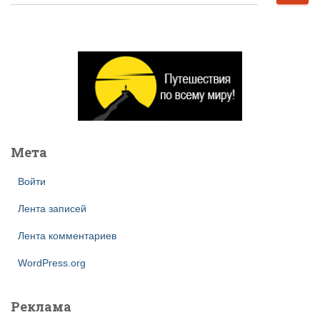
а
й
т
и
:
Мета
Войти
Лента записей
Лента комментариев
WordPress.org
Реклама