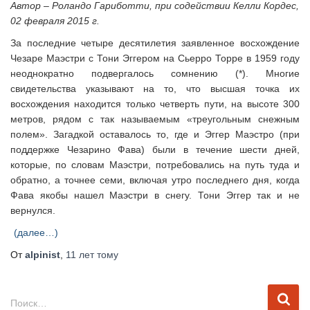
Автор – Роландо Гариботти, при содействии Келли Кордес,
02 февраля 2015 г.
За последние четыре десятилетия заявленное восхождение
Чезаре Маэстри с Тони Эггером на Сьерро Торре в 1959 году
неоднократно подвергалось сомнению (*). Многие
свидетельства указывают на то, что высшая точка их
восхождения находится только четверть пути, на высоте 300
метров, рядом с так называемым «треугольным снежным
полем». Загадкой оставалось то, где и Эггер Маэстро (при
поддержке Чезарино Фава) были в течение шести дней,
которые, по словам Маэстри, потребовались на путь туда и
обратно, а точнее семи, включая утро последнего дня, когда
Фава якобы нашел Маэстри в снегу. Тони Эггер так и не
вернулся.
(далее…)
От
alpinist
,
11 лет
тому
Н
Поиск…