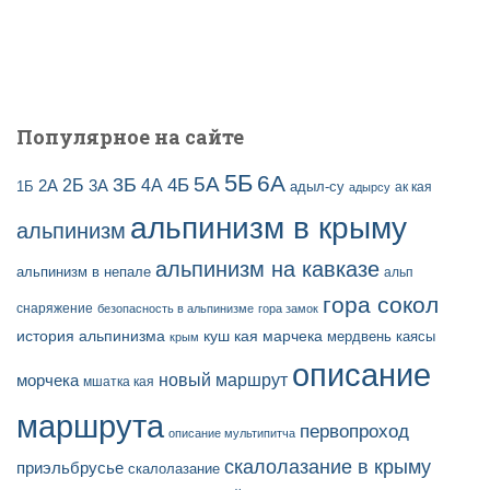
и
с
е
й
Популярное на сайте
5Б
6А
3Б
5А
2Б
4Б
4А
2А
3А
адыл-су
1Б
ак кая
адырсу
альпинизм в крыму
альпинизм
альпинизм на кавказе
альпинизм в непале
альп
гора сокол
снаряжение
безопасность в альпинизме
гора замок
история альпинизма
куш кая
марчека
мердвень каясы
крым
описание
новый маршрут
морчека
мшатка кая
маршрута
первопроход
описание мультипитча
скалолазание в крыму
приэльбрусье
скалолазание