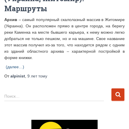
Маршруты
Архив
– самый популярный скалолазный массив в Житомире
(Украина). Он расположен прямо в центре города, на берегу
реки Каменка на месте бывшего карьера, к нему можно легко
добраться не только пешком, но и на машине. Свое название
этот массив получил из-за того, что находится рядом с одним
из зданий областного архива – характерной постройкой в
форме книжки.
(далее…)
От
alpinist
,
9 лет
тому
Н
Поиск…
а
й
т
и
: