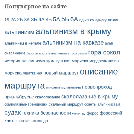
Популярное на сайте
5Б
6А
3Б
5А
2Б
4Б
4А
2А
3А
адыл-су
1Б
ак кая
адырсу
альпинизм в крыму
альпинизм
альпинизм на кавказе
альпинизм в непале
альп
гора сокол
снаряжение
безопасность в альпинизме
гора замок
история альпинизма
куш кая
марчека
мердвень каясы
крым
описание
новый маршрут
морчека
мшатка кая
маршрута
первопроход
описание мультипитча
скалолазание в крыму
приэльбрусье
скалолазание
скальный маршрут
скалолазные тренировки
советы альпинистам
судак
техника безопасности
форосский
форос
уллу-тау
кант
шаан кая
шхельда