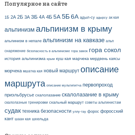
Популярное на сайте
5Б
6А
3Б
5А
2Б
4Б
4А
2А
3А
адыл-су
1Б
ак кая
адырсу
альпинизм в крыму
альпинизм
альпинизм на кавказе
альпинизм в непале
альп
гора сокол
снаряжение
безопасность в альпинизме
гора замок
история альпинизма
куш кая
марчека
мердвень каясы
крым
описание
новый маршрут
морчека
мшатка кая
маршрута
первопроход
описание мультипитча
скалолазание в крыму
приэльбрусье
скалолазание
скальный маршрут
скалолазные тренировки
советы альпинистам
судак
техника безопасности
форосский
форос
уллу-тау
кант
шаан кая
шхельда