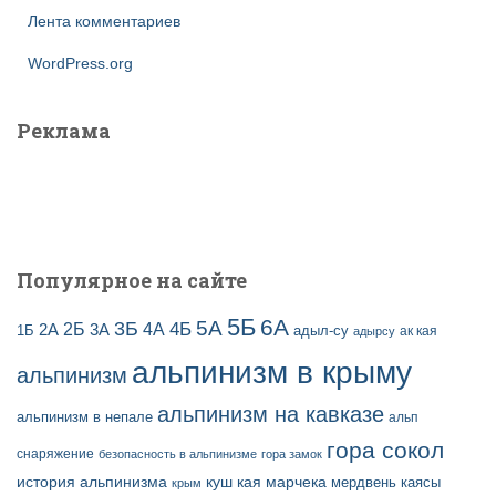
Лента комментариев
WordPress.org
Реклама
Популярное на сайте
5Б
6А
3Б
5А
2Б
4Б
4А
2А
3А
адыл-су
1Б
ак кая
адырсу
альпинизм в крыму
альпинизм
альпинизм на кавказе
альпинизм в непале
альп
гора сокол
снаряжение
безопасность в альпинизме
гора замок
история альпинизма
куш кая
марчека
мердвень каясы
крым