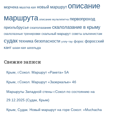
описание
новый маршрут
морчека
мшатка кая
маршрута
первопроход
описание мультипитча
скалолазание в крыму
приэльбрусье
скалолазание
скальный маршрут
скалолазные тренировки
советы альпинистам
судак
техника безопасности
форосский
форос
уллу-тау
кант
шаан кая
шхельда
Свежие записи
Крым, г.Сокол. Маршрут «Ракета» 5А
Крым, г.Сокол. Маршрут «Зазеркалье» 4б
Маршруты Западной стены г.Сокол по состоянию на
29.12.2025 (Судак, Крым)
Крым, Судак. Новый маршрут на горе Сокол: «Muchacha