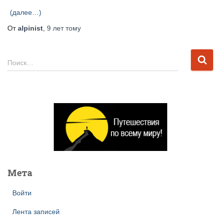
(далее…)
От
alpinist
,
9 лет
тому
Н
Поиск…
а
й
т
и
:
Мета
Войти
Лента записей