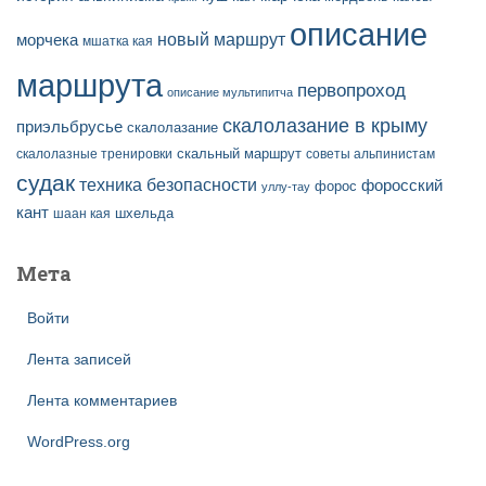
описание
новый маршрут
морчека
мшатка кая
маршрута
первопроход
описание мультипитча
скалолазание в крыму
приэльбрусье
скалолазание
скальный маршрут
скалолазные тренировки
советы альпинистам
судак
техника безопасности
форосский
форос
уллу-тау
кант
шаан кая
шхельда
Мета
Войти
Лента записей
Лента комментариев
WordPress.org