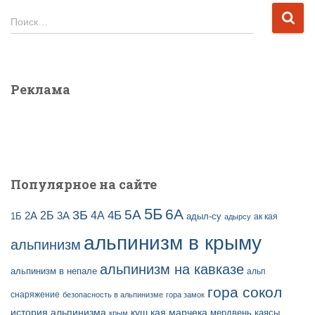
и
Н
Поиск…
в
а
ы
й
з
т
а
и
Реклама
п
:
и
с
е
й
Популярное на сайте
5Б
6А
3Б
5А
2Б
4Б
4А
2А
3А
адыл-су
1Б
ак кая
адырсу
альпинизм в крыму
альпинизм
альпинизм на кавказе
альпинизм в непале
альп
гора сокол
снаряжение
безопасность в альпинизме
гора замок
история альпинизма
куш кая
марчека
мердвень каясы
крым