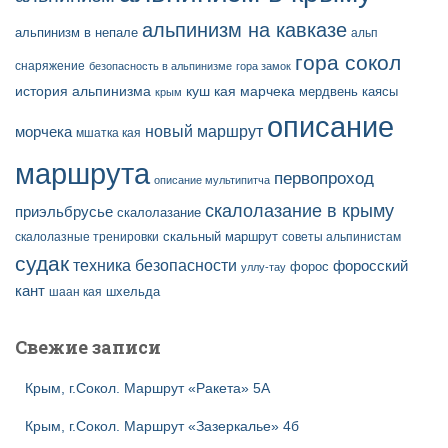
альпинизм на кавказе
альпинизм в непале
альп
гора сокол
снаряжение
безопасность в альпинизме
гора замок
история альпинизма
куш кая
марчека
мердвень каясы
крым
описание
новый маршрут
морчека
мшатка кая
маршрута
первопроход
описание мультипитча
скалолазание в крыму
приэльбрусье
скалолазание
скальный маршрут
скалолазные тренировки
советы альпинистам
судак
техника безопасности
форосский
форос
уллу-тау
кант
шаан кая
шхельда
Свежие записи
Крым, г.Сокол. Маршрут «Ракета» 5А
Крым, г.Сокол. Маршрут «Зазеркалье» 4б