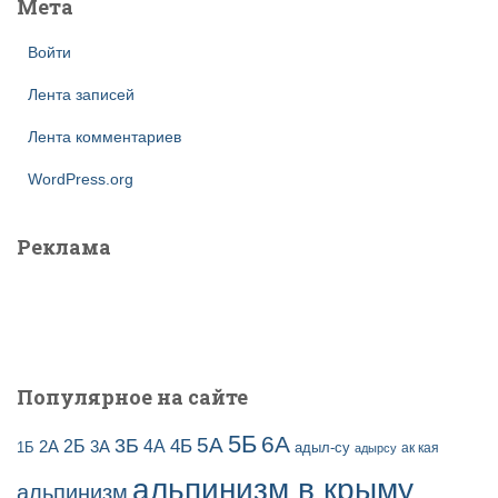
Мета
Войти
Лента записей
Лента комментариев
WordPress.org
Реклама
Популярное на сайте
5Б
6А
3Б
5А
2Б
4Б
4А
2А
3А
адыл-су
1Б
ак кая
адырсу
альпинизм в крыму
альпинизм