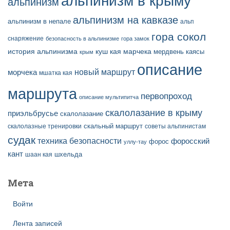
альпинизм в крыму
альпинизм
альпинизм на кавказе
альпинизм в непале
альп
гора сокол
снаряжение
безопасность в альпинизме
гора замок
история альпинизма
куш кая
марчека
мердвень каясы
крым
описание
новый маршрут
морчека
мшатка кая
маршрута
первопроход
описание мультипитча
скалолазание в крыму
приэльбрусье
скалолазание
скальный маршрут
скалолазные тренировки
советы альпинистам
судак
техника безопасности
форосский
форос
уллу-тау
кант
шаан кая
шхельда
Мета
Войти
Лента записей