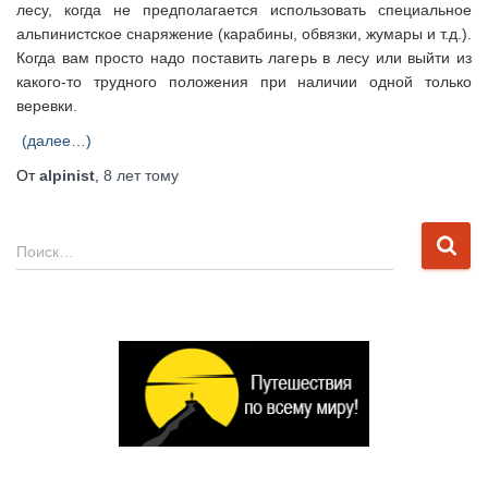
лесу, когда не предполагается использовать специальное
альпинистское снаряжение (карабины, обвязки, жумары и т.д.).
Когда вам просто надо поставить лагерь в лесу или выйти из
какого-то трудного положения при наличии одной только
веревки.
(далее…)
От
alpinist
,
8 лет
тому
Н
Поиск…
а
й
т
и
: