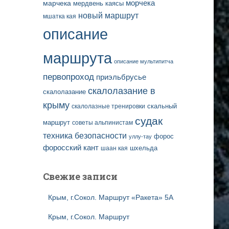
марчека
морчека
мердвень каясы
новый маршрут
мшатка кая
описание
маршрута
описание мультипитча
первопроход
приэльбрусье
скалолазание в
скалолазание
крыму
скальный
скалолазные тренировки
судак
маршрут
советы альпинистам
техника безопасности
форос
уллу-тау
форосский кант
шаан кая
шхельда
Свежие записи
Крым, г.Сокол. Маршрут «Ракета» 5А
Крым, г.Сокол. Маршрут