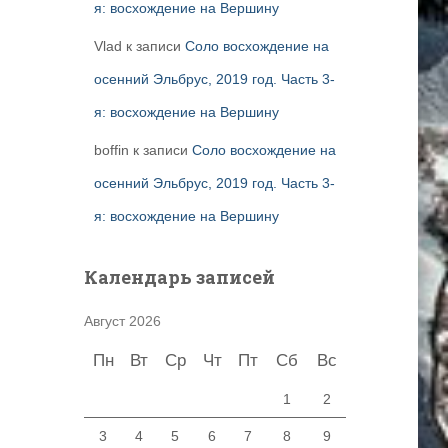
я: восхождение на Вершину
Vlad
к записи
Соло восхождение на
осенний Эльбрус, 2019 год. Часть 3-
я: восхождение на Вершину
boffin
к записи
Соло восхождение на
осенний Эльбрус, 2019 год. Часть 3-
я: восхождение на Вершину
Календарь записей
Август 2026
Пн
Вт
Ср
Чт
Пт
Сб
Вс
1
2
3
4
5
6
7
8
9