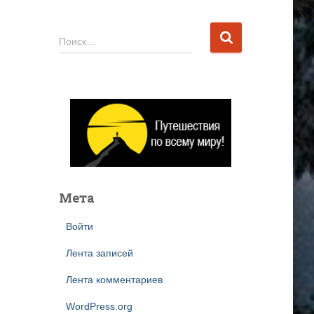
Н
Поиск…
а
й
т
и
:
Мета
Войти
Лента записей
Лента комментариев
WordPress.org