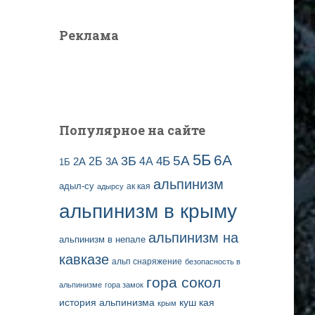
Реклама
Популярное на сайте
5Б
6А
3Б
5А
2Б
4Б
4А
2А
3А
1Б
альпинизм
адыл-су
ак кая
адырсу
альпинизм в крыму
альпинизм на
альпинизм в непале
кавказе
альп снаряжение
безопасность в
гора сокол
альпинизме
гора замок
история альпинизма
куш кая
крым