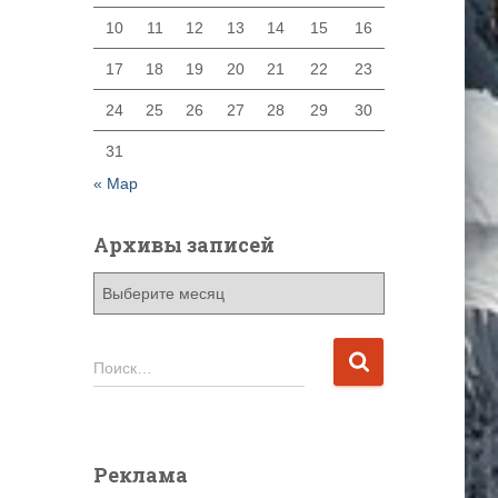
10
11
12
13
14
15
16
17
18
19
20
21
22
23
24
25
26
27
28
29
30
31
« Мар
Архивы записей
А
р
х
и
Н
Поиск…
в
а
ы
й
з
т
а
и
Реклама
п
: