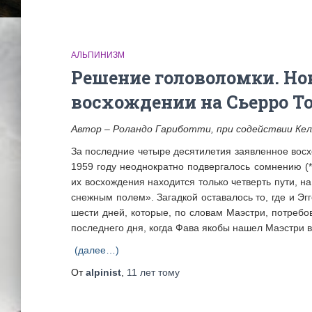
АЛЬПИНИЗМ
Решение головоломки. Но
восхождении на Сьерро Тор
Автор – Роландо Гариботти, при содействии Келл
За последние четыре десятилетия заявленное восх
1959 году неоднократно подвергалось сомнению (*
их восхождения находится только четверть пути, 
снежным полем». Загадкой оставалось то, где и Э
шести дней, которые, по словам Маэстри, потребов
последнего дня, когда Фава якобы нашел Маэстри в 
(далее…)
От
alpinist
,
11 лет
тому