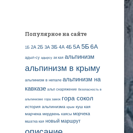
и
с
е
й
Популярное на сайте
5Б
6А
3Б
5А
2Б
4Б
4А
2А
3А
1Б
альпинизм
адыл-су
ак кая
адырсу
альпинизм в крыму
альпинизм на
альпинизм в непале
кавказе
альп снаряжение
безопасность в
гора сокол
альпинизме
гора замок
история альпинизма
куш кая
крым
марчека
морчека
мердвень каясы
новый маршрут
мшатка кая
описание