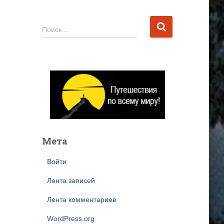
Н
Поиск…
а
й
т
и
:
Мета
Войти
Лента записей
Лента комментариев
WordPress.org