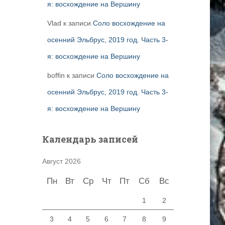
я: восхождение на Вершину
Vlad
к записи
Соло восхождение на
осенний Эльбрус, 2019 год. Часть 3-
я: восхождение на Вершину
boffin
к записи
Соло восхождение на
осенний Эльбрус, 2019 год. Часть 3-
я: восхождение на Вершину
Календарь записей
Август 2026
Пн
Вт
Ср
Чт
Пт
Сб
Вс
1
2
3
4
5
6
7
8
9