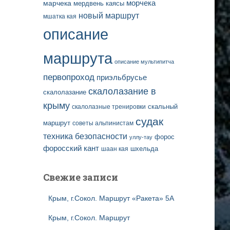
марчека
морчека
мердвень каясы
новый маршрут
мшатка кая
описание
маршрута
описание мультипитча
первопроход
приэльбрусье
скалолазание в
скалолазание
крыму
скальный
скалолазные тренировки
судак
маршрут
советы альпинистам
техника безопасности
форос
уллу-тау
форосский кант
шаан кая
шхельда
Свежие записи
Крым, г.Сокол. Маршрут «Ракета» 5А
Крым, г.Сокол. Маршрут