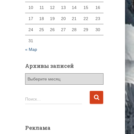
10
11
12
13
14
15
16
17
18
19
20
21
22
23
24
25
26
27
28
29
30
31
« Мар
Архивы записей
А
р
х
и
Н
Поиск…
в
а
ы
й
з
т
а
и
Реклама
п
: