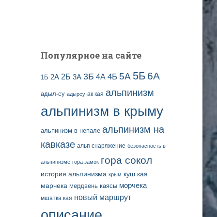
и
с
е
й
Популярное на сайте
5Б
6А
3Б
5А
2Б
4Б
4А
2А
3А
1Б
альпинизм
адыл-су
ак кая
адырсу
альпинизм в крыму
альпинизм на
альпинизм в непале
кавказе
альп снаряжение
безопасность в
гора сокол
альпинизме
гора замок
история альпинизма
куш кая
крым
марчека
морчека
мердвень каясы
новый маршрут
мшатка кая
описание