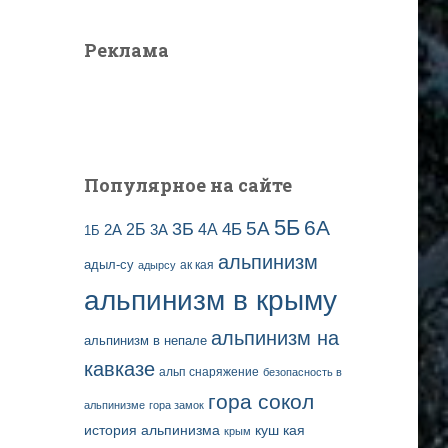
Реклама
Популярное на сайте
5Б
6А
3Б
5А
2Б
4Б
4А
2А
3А
1Б
альпинизм
адыл-су
ак кая
адырсу
альпинизм в крыму
альпинизм на
альпинизм в непале
кавказе
альп снаряжение
безопасность в
гора сокол
альпинизме
гора замок
история альпинизма
куш кая
крым