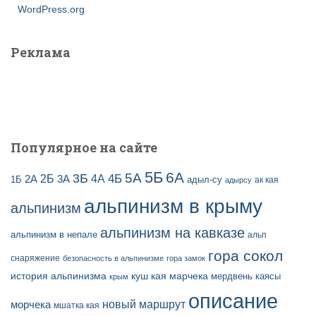
WordPress.org
Реклама
Популярное на сайте
5Б
6А
3Б
5А
2Б
4Б
4А
2А
3А
адыл-су
1Б
ак кая
адырсу
альпинизм в крыму
альпинизм
альпинизм на кавказе
альпинизм в непале
альп
гора сокол
снаряжение
безопасность в альпинизме
гора замок
история альпинизма
куш кая
марчека
мердвень каясы
крым
описание
новый маршрут
морчека
мшатка кая