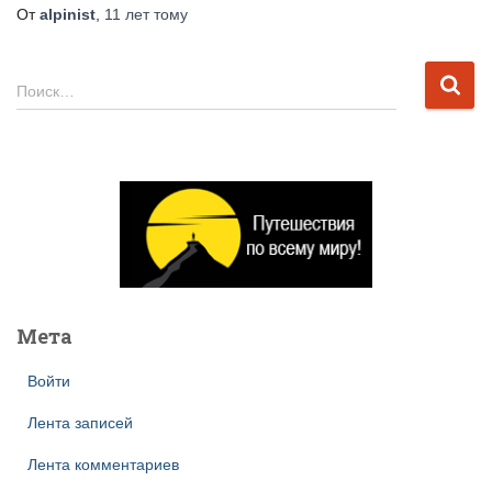
От
alpinist
,
11 лет
тому
Н
Поиск…
а
й
т
и
:
Мета
Войти
Лента записей
Лента комментариев