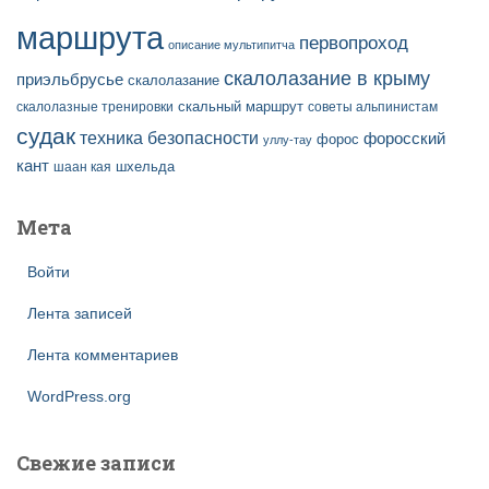
маршрута
первопроход
описание мультипитча
скалолазание в крыму
приэльбрусье
скалолазание
скальный маршрут
скалолазные тренировки
советы альпинистам
судак
техника безопасности
форосский
форос
уллу-тау
кант
шаан кая
шхельда
Мета
Войти
Лента записей
Лента комментариев
WordPress.org
Свежие записи