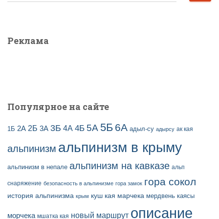
а
ы
й
з
т
а
и
Реклама
п
:
и
с
е
й
Популярное на сайте
5Б
6А
3Б
5А
2Б
4Б
4А
2А
3А
адыл-су
1Б
ак кая
адырсу
альпинизм в крыму
альпинизм
альпинизм на кавказе
альпинизм в непале
альп
гора сокол
снаряжение
безопасность в альпинизме
гора замок
история альпинизма
куш кая
марчека
мердвень каясы
крым
описание
новый маршрут
морчека
мшатка кая