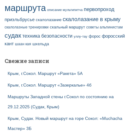
маршрута
первопроход
описание мультипитча
скалолазание в крыму
приэльбрусье
скалолазание
скальный маршрут
скалолазные тренировки
советы альпинистам
судак
техника безопасности
форосский
форос
уллу-тау
кант
шаан кая
шхельда
Свежие записи
Крым, г.Сокол. Маршрут «Ракета» 5А
Крым, г.Сокол. Маршрут «Зазеркалье» 4б
Маршруты Западной стены г.Сокол по состоянию на
29.12.2025 (Судак, Крым)
Крым, Судак. Новый маршрут на горе Сокол: «Muchacha
Мастер» 3Б