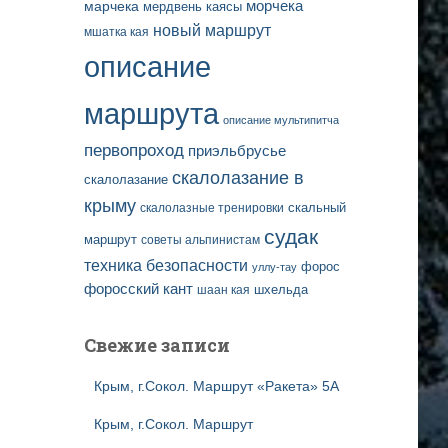
марчека
морчека
мердвень каясы
новый маршрут
мшатка кая
описание
маршрута
описание мультипитча
первопроход
приэльбрусье
скалолазание в
скалолазание
крыму
скальный
скалолазные тренировки
судак
маршрут
советы альпинистам
техника безопасности
форос
уллу-тау
форосский кант
шаан кая
шхельда
Свежие записи
Крым, г.Сокол. Маршрут «Ракета» 5А
Крым, г.Сокол. Маршрут