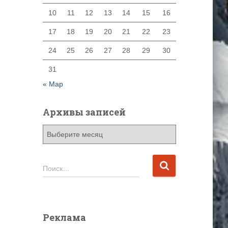
10
11
12
13
14
15
16
17
18
19
20
21
22
23
24
25
26
27
28
29
30
31
« Мар
Архивы записей
А
р
х
и
Н
Поиск…
в
а
ы
й
з
т
а
и
Реклама
п
: