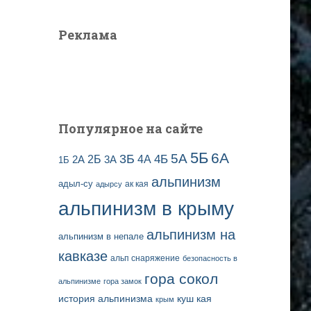
Реклама
Популярное на сайте
5Б
6А
3Б
5А
2Б
4Б
4А
2А
3А
1Б
альпинизм
адыл-су
ак кая
адырсу
альпинизм в крыму
альпинизм на
альпинизм в непале
кавказе
альп снаряжение
безопасность в
гора сокол
альпинизме
гора замок
история альпинизма
куш кая
крым