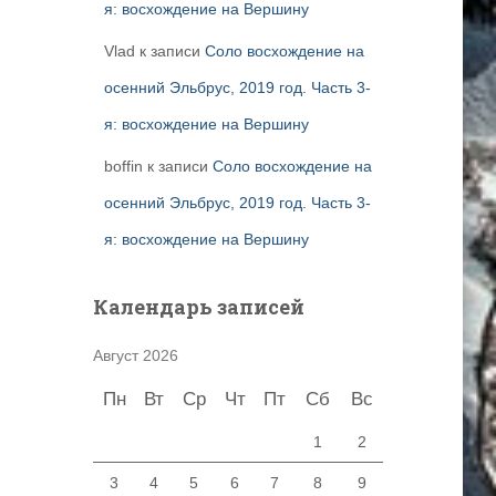
я: восхождение на Вершину
Vlad
к записи
Соло восхождение на
осенний Эльбрус, 2019 год. Часть 3-
я: восхождение на Вершину
boffin
к записи
Соло восхождение на
осенний Эльбрус, 2019 год. Часть 3-
я: восхождение на Вершину
Календарь записей
Август 2026
Пн
Вт
Ср
Чт
Пт
Сб
Вс
1
2
3
4
5
6
7
8
9