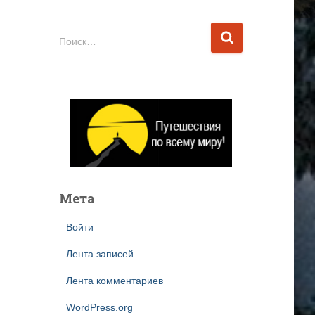
Н
Поиск…
а
й
т
и
:
Мета
Войти
Лента записей
Лента комментариев
WordPress.org