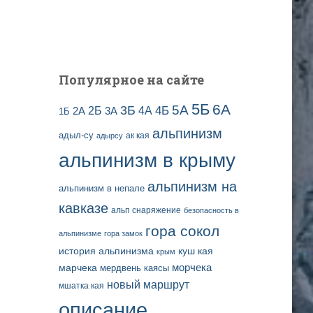
и
с
е
й
Популярное на сайте
5Б
6А
3Б
5А
2Б
4Б
4А
2А
3А
1Б
альпинизм
адыл-су
ак кая
адырсу
альпинизм в крыму
альпинизм на
альпинизм в непале
кавказе
альп снаряжение
безопасность в
гора сокол
альпинизме
гора замок
история альпинизма
куш кая
крым
марчека
морчека
мердвень каясы
новый маршрут
мшатка кая
описание