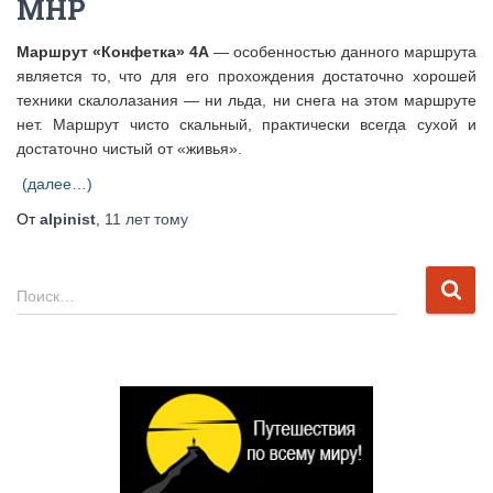
МНР
Маршрут «Конфетка» 4А
— особенностью данного маршрута
является то, что для его прохождения достаточно хорошей
техники скалолазания — ни льда, ни снега на этом маршруте
нет. Маршрут чисто скальный, практически всегда сухой и
достаточно чистый от «живья».
(далее…)
От
alpinist
,
11 лет
тому
Н
Поиск…
а
й
т
и
: