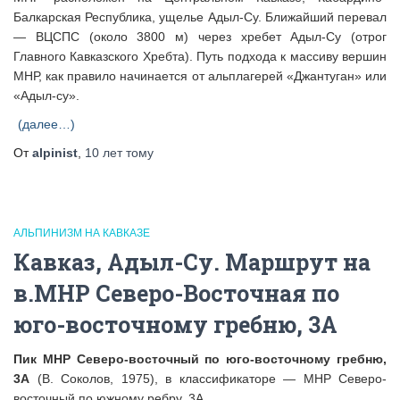
Балкарская Республика, ущелье Адыл-Су. Ближайший перевал
— ВЦСПС (около 3800 м) через хребет Адыл-Су (отрог
Главного Кавказского Хребта). Путь подхода к массиву вершин
МНР, как правило начинается от альплагерей «Джантуган» или
«Адыл-су».
(далее…)
От
alpinist
,
10 лет
тому
АЛЬПИНИЗМ НА КАВКАЗЕ
Кавказ, Адыл-Су. Маршрут на
в.МНР Северо-Восточная по
юго-восточному гребню, 3А
Пик МНР Северо-восточный по юго-восточному гребню,
3А
(В. Соколов, 1975), в классификаторе — МНР Северо-
восточный по южному ребру, 3А.