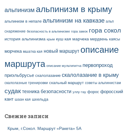
альпинизм в крыму
альпинизм
альпинизм на кавказе
альпинизм в непале
альп
гора сокол
снаряжение
безопасность в альпинизме
гора замок
история альпинизма
куш кая
марчека
мердвень каясы
крым
описание
новый маршрут
морчека
мшатка кая
маршрута
первопроход
описание мультипитча
скалолазание в крыму
приэльбрусье
скалолазание
скальный маршрут
скалолазные тренировки
советы альпинистам
судак
техника безопасности
форосский
форос
уллу-тау
кант
шаан кая
шхельда
Свежие записи
Крым, г.Сокол. Маршрут «Ракета» 5А