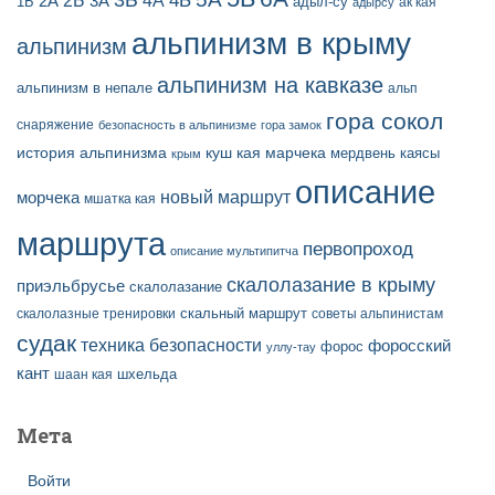
2Б
4Б
4А
2А
3А
адыл-су
1Б
ак кая
адырсу
альпинизм в крыму
альпинизм
альпинизм на кавказе
альпинизм в непале
альп
гора сокол
снаряжение
безопасность в альпинизме
гора замок
история альпинизма
куш кая
марчека
мердвень каясы
крым
описание
новый маршрут
морчека
мшатка кая
маршрута
первопроход
описание мультипитча
скалолазание в крыму
приэльбрусье
скалолазание
скальный маршрут
скалолазные тренировки
советы альпинистам
судак
техника безопасности
форосский
форос
уллу-тау
кант
шаан кая
шхельда
Мета
Войти