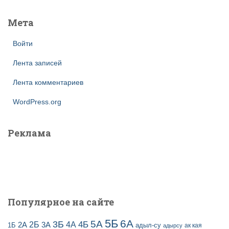
Мета
Войти
Лента записей
Лента комментариев
WordPress.org
Реклама
Популярное на сайте
5Б
6А
3Б
5А
2Б
4Б
4А
2А
3А
адыл-су
1Б
ак кая
адырсу