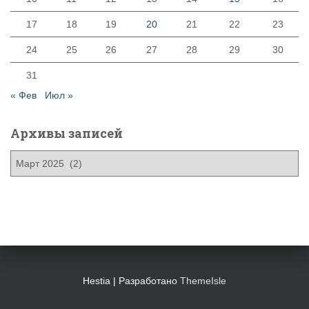
17
18
19
20
21
22
23
24
25
26
27
28
29
30
31
« Фев
Июл »
Архивы записей
А
р
х
и
в
ы
з
а
п
Hestia | Разработано
ThemeIsle
и