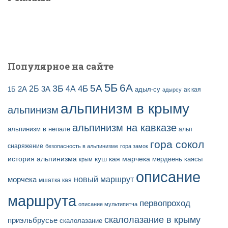
Популярное на сайте
5Б
6А
3Б
5А
2Б
4Б
4А
2А
3А
адыл-су
1Б
ак кая
адырсу
альпинизм в крыму
альпинизм
альпинизм на кавказе
альпинизм в непале
альп
гора сокол
снаряжение
безопасность в альпинизме
гора замок
история альпинизма
куш кая
марчека
мердвень каясы
крым
описание
новый маршрут
морчека
мшатка кая
маршрута
первопроход
описание мультипитча
скалолазание в крыму
приэльбрусье
скалолазание