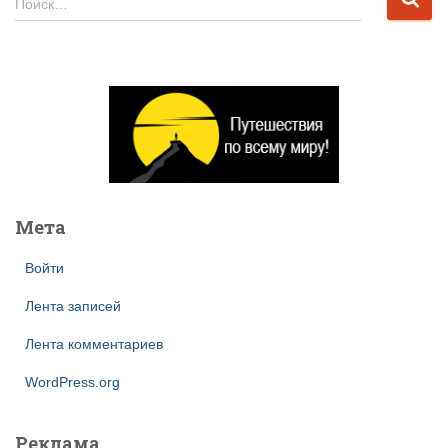
Поиск…
а
й
т
и
:
Мета
Войти
Лента записей
Лента комментариев
WordPress.org
Реклама