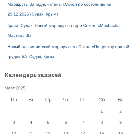
Маршруты Западной стены г.Сокол по состоянию на
29.12.2025 (Судак, Крым)
Крым, Судак. Новый маршрут на горе Сокол: «Muchacha
Мастер» 3Б
Новый альпинистский маршрут на г.Сокол «По центру правой
груди» 5А. Судак, Крым
Календарь записей
Март 2025
Пн
Вт
Ср
Чт
Пт
Сб
Вс
1
2
3
4
5
6
7
8
9
10
11
12
13
14
15
16