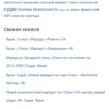
скальный маршрут
скалолазные тренировки
советы альпинистам
судак
техника безопасности
форосский
форос
уллу-тау
кант
шаан кая
шхельда
Свежие записи
Крым, г.Сокол. Маршрут «Ракета» 5А
Крым, г.Сокол. Маршрут «Зазеркалье» 4б
Маршруты Западной стены г.Сокол по состоянию на
29.12.2025 (Судак, Крым)
Крым, Судак. Новый маршрут на горе Сокол: «Muchacha
Мастер» 3Б
Новый альпинистский маршрут на г.Сокол «По центру правой
груди» 5А. Судак, Крым