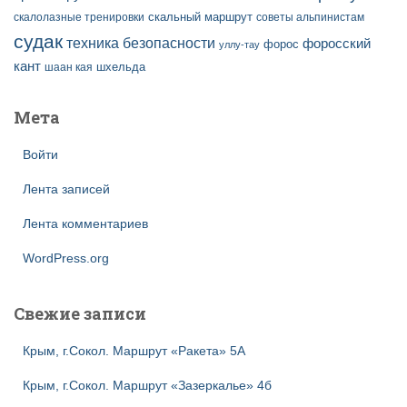
скальный маршрут
скалолазные тренировки
советы альпинистам
судак
техника безопасности
форосский
форос
уллу-тау
кант
шаан кая
шхельда
Мета
Войти
Лента записей
Лента комментариев
WordPress.org
Свежие записи
Крым, г.Сокол. Маршрут «Ракета» 5А
Крым, г.Сокол. Маршрут «Зазеркалье» 4б