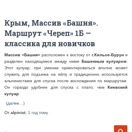
Крым, Массив «Башня».
Маршрут «Череп» 1Б —
классика для новичков
Массив «Башня»
расположен к востоку от
г.Кильсе-Бурун
и
разделен находящимся между ними
Башенным кулуаром
.
Этот кулуар, при умении ориентироваться вполне может
служить для подъема на яйлу и традиционно используется
альпинистами для спуска после восхождения по маршрутам.
Он гораздо удобнее для спуска с плато, чем
Киевский
кулуар
.
(далее…)
От
alpinist
,
1 год
тому
Н