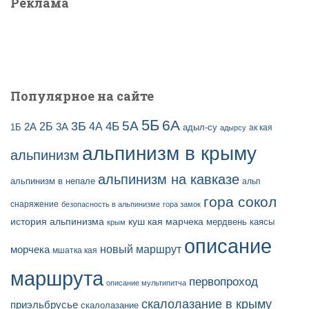
Реклама
п
:
и
с
е
й
Популярное на сайте
5Б
6А
3Б
5А
2Б
4Б
4А
2А
3А
адыл-су
1Б
ак кая
адырсу
альпинизм в крыму
альпинизм
альпинизм на кавказе
альпинизм в непале
альп
гора сокол
снаряжение
безопасность в альпинизме
гора замок
история альпинизма
куш кая
марчека
мердвень каясы
крым
описание
новый маршрут
морчека
мшатка кая
маршрута
первопроход
описание мультипитча
скалолазание в крыму
приэльбрусье
скалолазание