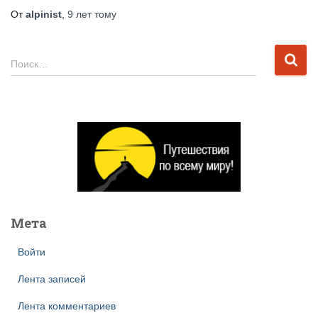
От
alpinist
,
9 лет
тому
Н
Поиск…
а
й
т
и
:
Мета
Войти
Лента записей
Лента комментариев