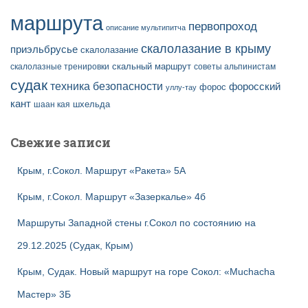
маршрута
первопроход
описание мультипитча
скалолазание в крыму
приэльбрусье
скалолазание
скальный маршрут
скалолазные тренировки
советы альпинистам
судак
техника безопасности
форосский
форос
уллу-тау
кант
шаан кая
шхельда
Свежие записи
Крым, г.Сокол. Маршрут «Ракета» 5А
Крым, г.Сокол. Маршрут «Зазеркалье» 4б
Маршруты Западной стены г.Сокол по состоянию на
29.12.2025 (Судак, Крым)
Крым, Судак. Новый маршрут на горе Сокол: «Muchacha
Мастер» 3Б