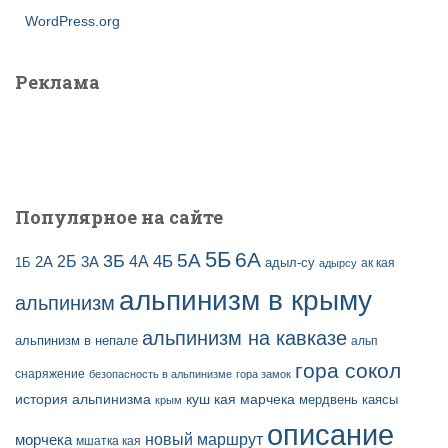
WordPress.org
Реклама
Популярное на сайте
5Б
6А
3Б
5А
2Б
4Б
4А
2А
3А
адыл-су
1Б
ак кая
адырсу
альпинизм в крыму
альпинизм
альпинизм на кавказе
альпинизм в непале
альп
гора сокол
снаряжение
безопасность в альпинизме
гора замок
история альпинизма
куш кая
марчека
мердвень каясы
крым
описание
новый маршрут
морчека
мшатка кая