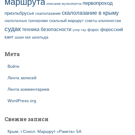
маршрута
первопроход
описание мультипитча
скалолазание в крыму
приэльбрусье
скалолазание
скальный маршрут
скалолазные тренировки
советы альпинистам
судак
техника безопасности
форосский
форос
уллу-тау
кант
шаан кая
шхельда
Мета
Войти
Лента записей
Лента комментариев
WordPress.org
Свежие записи
Крым, г.Сокол. Маршрут «Ракета» 5А