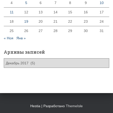
4
5
6
7
8
9
10
11
12
13
14
15
16
17
18
19
20
21
22
23
24
25
26
27
28
29
30
31
« Ноя
Янв »
Архивы записей
А
р
х
и
в
ы
з
а
п
Hestia | Разработано
ThemeIsle
и