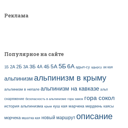
з
т
а
и
Реклама
п
:
и
с
е
й
Популярное на сайте
5Б
6А
3Б
5А
2Б
4Б
4А
2А
3А
адыл-су
1Б
ак кая
адырсу
альпинизм в крыму
альпинизм
альпинизм на кавказе
альпинизм в непале
альп
гора сокол
снаряжение
безопасность в альпинизме
гора замок
история альпинизма
куш кая
марчека
мердвень каясы
крым
описание
новый маршрут
морчека
мшатка кая