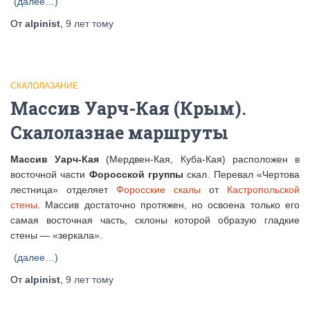
(далее…)
От
alpinist
,
9 лет
тому
СКАЛОЛАЗАНИЕ
Массив Уарч-Кая (Крым).
Скалолазнае маршруты
Массив Уарч-Кая
(Мердвен-Кая, Куба-Кая) расположен в
восточной части
Форосской группы
скал. Перевал «Чертова
лестница» отделяет
Форосские скалы
от
Кастропольской
стены
. Массив достаточно протяжен, но освоена только его
самая восточная часть, склоны которой образую гладкие
стены — «зеркала».
(далее…)
От
alpinist
,
9 лет
тому