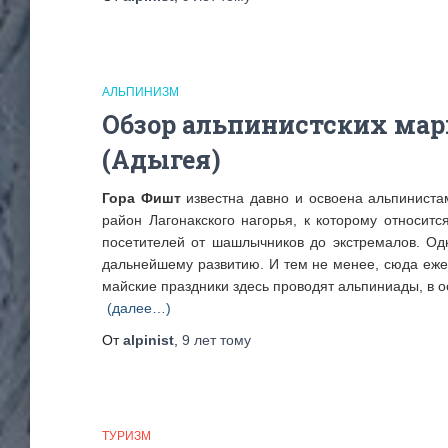
АЛЬПИНИЗМ
Обзор альпинистских мар
(Адыгея)
Гора Фишт
известна давно и освоена альпиниста
район Лагонакского нагорья, к которому относит
посетителей от шашлычников до экстремалов. Одн
дальнейшему развитию. И тем не менее, сюда ежег
майские праздники здесь проводят альпиниады, в 
(далее…)
От
alpinist
,
9 лет
тому
ТУРИЗМ