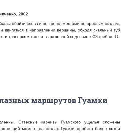
ипченко, 2002
Скалы обойти слева и по тропе, местами по простым скалам,
 и двигаться в направлении вершины, обходя скальный зуб
аво и траверсом к явно выраженной седловине СЗ гребня. От
олазных маршрутов Гуамки
исленны. Отвесные карнизы Гуамского ущелья сложены
настоящий момент на скалах Гуамки пробито более сотни