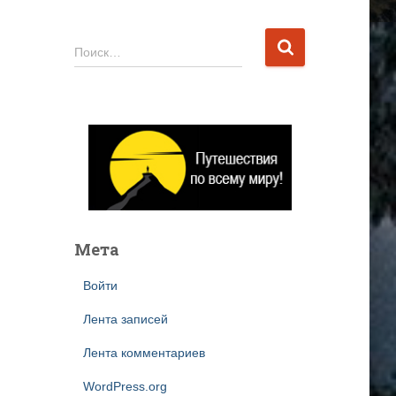
Н
Поиск…
а
й
т
и
:
Мета
Войти
Лента записей
Лента комментариев
WordPress.org