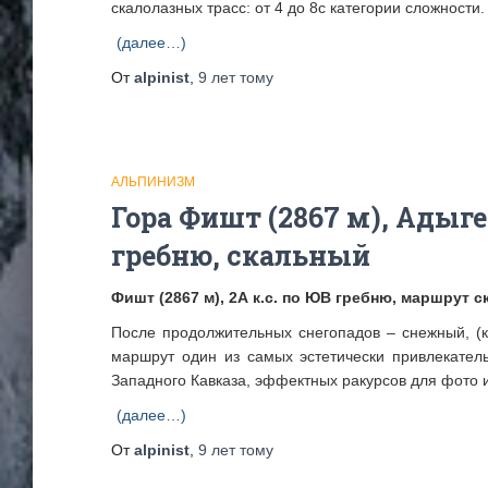
скалолазных трасс: от 4 до 8с категории сложности
(далее…)
От
alpinist
,
9 лет
тому
АЛЬПИНИЗМ
Гора Фишт (2867 м), Адыге
гребню, скальный
Фишт (2867 м), 2А к.с. по ЮВ гребню, маршрут 
После продолжительных снегопадов – снежный, (к 
маршрут один из самых эстетически привлекател
Западного Кавказа, эффектных ракурсов для фото 
(далее…)
От
alpinist
,
9 лет
тому