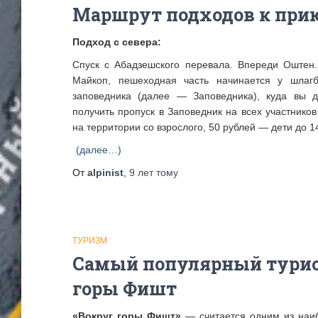
Маршрут подходов к при
Подход с севера:
Спуск с Абадзешского перевала. Впереди Оштен.
Майкоп, пешеходная часть начинается у шлагб
заповедника (далее — Заповедника), куда вы 
получить пропуск в Заповедник на всех участнико
на территории со взрослого, 50 рублей — дети до 14
(далее…)
От
alpinist
,
9 лет
тому
ТУРИЗМ
Самый популярный турис
горы Фишт
«Вокруг горы Фишт»
— считается одним из наиб