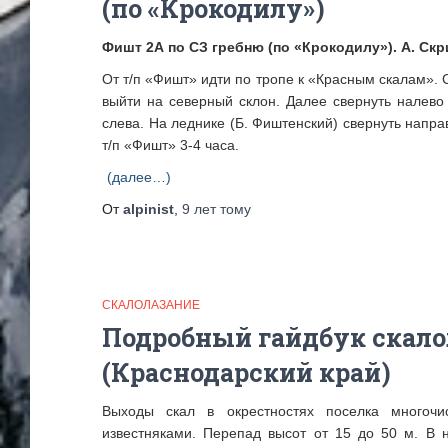
(по «Крокодилу»)
Фишт 2А по СЗ гребню (по «Крокодилу»). А. Скр
От т/п «Фишт» идти по тропе к «Красным скалам». 
выйти на северный склон. Далее свернуть налево
слева. На леднике (Б. Фиштенский) свернуть напр
т/п «Фишт» 3-4 часа.
(далее…)
От
alpinist
,
9 лет
тому
СКАЛОЛАЗАНИЕ
Подробный гайдбук скал
(Краснодарский край)
Выходы скал в окрестностях поселка многоч
известняками. Перепад высот от 15 до 50 м. В 