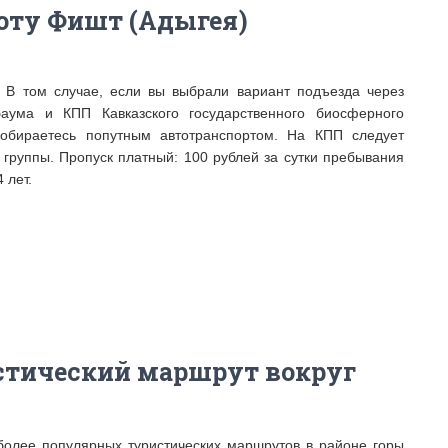
юту Фишт (Адыгея)
 В том случае, если вы выбрали вариант подъезда через
аума и КПП Кавказского государственного биосферного
добираетесь попутным автотранспортом. На КПП следует
в группы. Пропуск платный: 100 рублей за сутки пребывания
 лет.
тический маршрут вокруг
олее популярных туристических маршрутов в районе горы