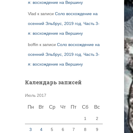
я: восхождение на Вершину
Vlad
к записи
Соло восхождение на
осенний Эльбрус, 2019 год. Часть 3-
я: восхождение на Вершину
boffin
к записи
Соло восхождение на
осенний Эльбрус, 2019 год. Часть 3-
я: восхождение на Вершину
Календарь записей
Июль 2017
Пн
Вт
Ср
Чт
Пт
Сб
Вс
1
2
3
4
5
6
7
8
9