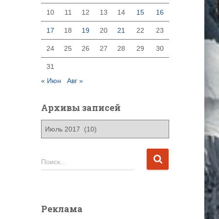
10
11
12
13
14
15
16
17
18
19
20
21
22
23
24
25
26
27
28
29
30
31
« Июн
Авг »
Архивы записей
А
р
х
и
Н
Поиск…
в
а
ы
й
з
т
а
и
Реклама
п
: