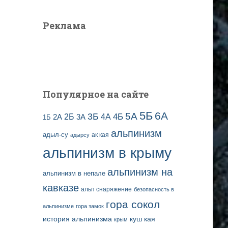
Реклама
Популярное на сайте
5Б
6А
3Б
5А
2Б
4Б
4А
2А
3А
1Б
альпинизм
адыл-су
ак кая
адырсу
альпинизм в крыму
альпинизм на
альпинизм в непале
кавказе
альп снаряжение
безопасность в
гора сокол
альпинизме
гора замок
история альпинизма
куш кая
крым