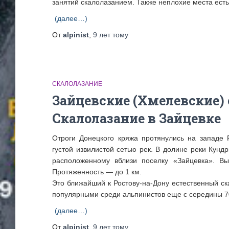
занятий скалолазанием. Также неплохие места есть
(далее…)
От
alpinist
,
9 лет
тому
СКАЛОЛАЗАНИЕ
Зайцевские (Хмелевские) 
Скалолазание в Зайцевке
Отроги Донецкого кряжа протянулись на западе 
густой извилистой сетью рек. В долине реки Кунд
расположенному вблизи поселку «Зайцевка». Вы
Протяженность — до 1 км.
Это ближайший к Ростову-на-Дону естественный ск
популярными среди альпинистов еще с середины 70
(далее…)
От
alpinist
,
9 лет
тому