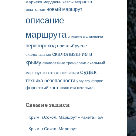
марчека
морчека
мердвень каясы
новый маршрут
мшатка кая
описание
маршрута
описание мультипитча
первопроход
приэльбрусье
скалолазание в
скалолазание
крыму
скальный
скалолазные тренировки
судак
маршрут
советы альпинистам
техника безопасности
форос
уллу-тау
форосский кант
шаан кая
шхельда
Свежие записи
Крым, г.Сокол. Маршрут «Ракета» 5А
Крым, г.Сокол. Маршрут