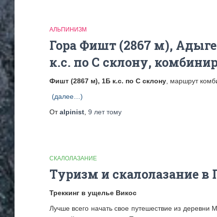
АЛЬПИНИЗМ
Гора Фишт (2867 м), Адыг
к.с. по С склону, комбин
Фишт (2867 м), 1Б к.с. по С склону
, маршрут комб
(далее…)
От
alpinist
,
9 лет
тому
СКАЛОЛАЗАНИЕ
Туризм и скалолазание в 
Треккинг в ущелье Викос
Лучше всего начать свое путешествие из деревни 