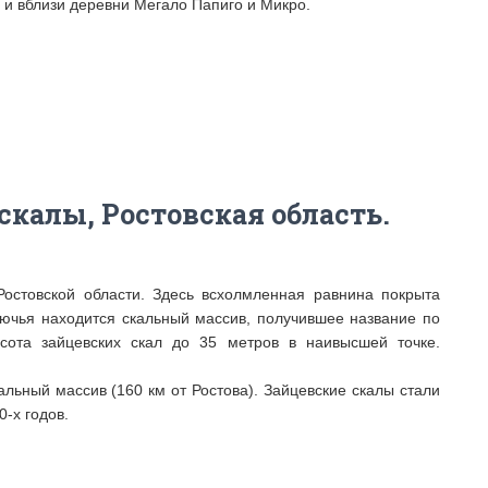
 и вблизи деревни Мегало Папиго и Микро.
скалы, Ростовская область.
Ростовской области. Здесь всхолмленная равнина покрыта
рючья находится скальный массив, получившее название по
сота зайцевских скал до 35 метров в наивысшей точке.
альный массив (
160 км от Ростова
). Зайцевские скалы стали
-х годов.