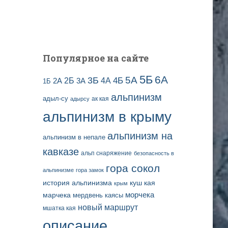
и
с
е
й
Популярное на сайте
5Б
6А
3Б
5А
2Б
4Б
4А
2А
3А
1Б
альпинизм
адыл-су
ак кая
адырсу
альпинизм в крыму
альпинизм на
альпинизм в непале
кавказе
альп снаряжение
безопасность в
гора сокол
альпинизме
гора замок
история альпинизма
куш кая
крым
марчека
морчека
мердвень каясы
новый маршрут
мшатка кая
описание