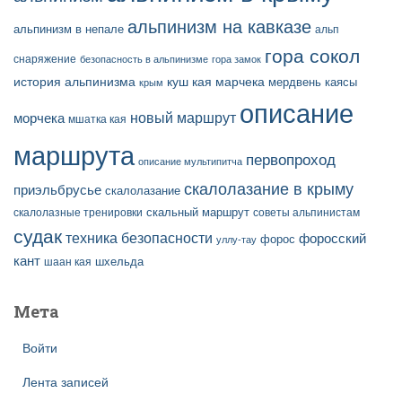
альпинизм на кавказе
альпинизм в непале
альп
гора сокол
снаряжение
безопасность в альпинизме
гора замок
история альпинизма
куш кая
марчека
мердвень каясы
крым
описание
новый маршрут
морчека
мшатка кая
маршрута
первопроход
описание мультипитча
скалолазание в крыму
приэльбрусье
скалолазание
скальный маршрут
скалолазные тренировки
советы альпинистам
судак
техника безопасности
форосский
форос
уллу-тау
кант
шаан кая
шхельда
Мета
Войти
Лента записей