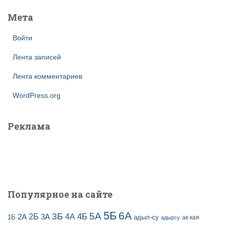
Мета
Войти
Лента записей
Лента комментариев
WordPress.org
Реклама
Популярное на сайте
5Б
6А
3Б
5А
2Б
4Б
4А
2А
3А
адыл-су
1Б
ак кая
адырсу