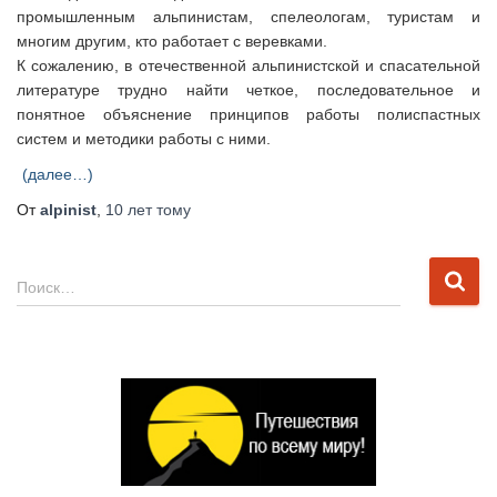
промышленным альпинистам, спелеологам, туристам и
многим другим, кто работает с веревками.
К сожалению, в отечественной альпинистской и спасательной
литературе трудно найти четкое, последовательное и
понятное объяснение принципов работы полиспастных
систем и методики работы с ними.
(далее…)
От
alpinist
,
10 лет
тому
Н
Поиск…
а
й
т
и
: