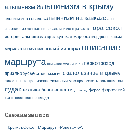
альпинизм в крыму
альпинизм
альпинизм на кавказе
альпинизм в непале
альп
гора сокол
снаряжение
безопасность в альпинизме
гора замок
история альпинизма
куш кая
марчека
мердвень каясы
крым
описание
новый маршрут
морчека
мшатка кая
маршрута
первопроход
описание мультипитча
скалолазание в крыму
приэльбрусье
скалолазание
скальный маршрут
скалолазные тренировки
советы альпинистам
судак
техника безопасности
форосский
форос
уллу-тау
кант
шаан кая
шхельда
Свежие записи
Крым, г.Сокол. Маршрут «Ракета» 5А