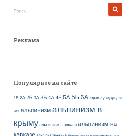
х
и
Н
Поиск…
в
а
ы
й
з
т
а
и
Реклама
п
:
и
с
е
й
Популярное на сайте
5Б
6А
3Б
5А
2Б
4Б
4А
2А
3А
адыл-су
1Б
ак
адырсу
альпинизм в
альпинизм
кая
крыму
альпинизм на
альпинизм в непале
кавказе
альп снаряжение
безопасность в альпинизме
гора