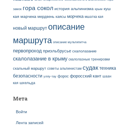
гора сокол
история альпинизма
куш
замок
крым
кая
марчека
морчека
мердвень каясы
мшатка кая
описание
новый маршрут
маршрута
описание мультипитча
первопроход
приэльбрусье
скалолазание
скалолазание в крыму
скалолазные тренировки
судак
техника
скальный маршрут
советы альпинистам
безопасности
форосский кант
форос
шаан
уллу-тау
кая
шхельда
Мета
Войти
Лента записей