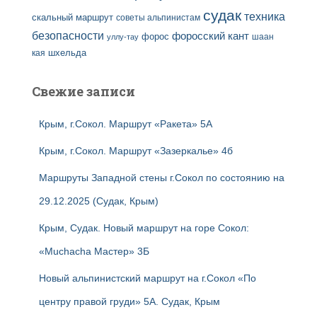
судак
техника
скальный маршрут
советы альпинистам
безопасности
форосский кант
форос
шаан
уллу-тау
кая
шхельда
Свежие записи
Крым, г.Сокол. Маршрут «Ракета» 5А
Крым, г.Сокол. Маршрут «Зазеркалье» 4б
Маршруты Западной стены г.Сокол по состоянию на
29.12.2025 (Судак, Крым)
Крым, Судак. Новый маршрут на горе Сокол:
«Muchacha Мастер» 3Б
Новый альпинистский маршрут на г.Сокол «По
центру правой груди» 5А. Судак, Крым