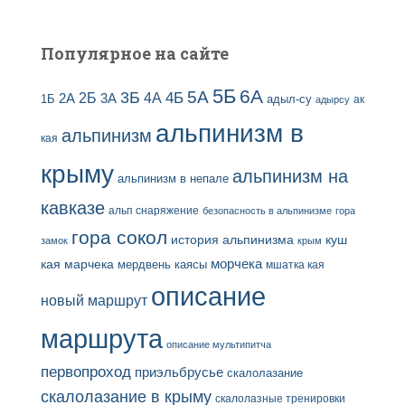
Популярное на сайте
5Б
6А
3Б
5А
2Б
4Б
4А
2А
3А
адыл-су
1Б
ак
адырсу
альпинизм в
альпинизм
кая
крыму
альпинизм на
альпинизм в непале
кавказе
альп снаряжение
безопасность в альпинизме
гора
гора сокол
история альпинизма
куш
замок
крым
кая
марчека
морчека
мердвень каясы
мшатка кая
описание
новый маршрут
маршрута
описание мультипитча
первопроход
приэльбрусье
скалолазание
скалолазание в крыму
скалолазные тренировки