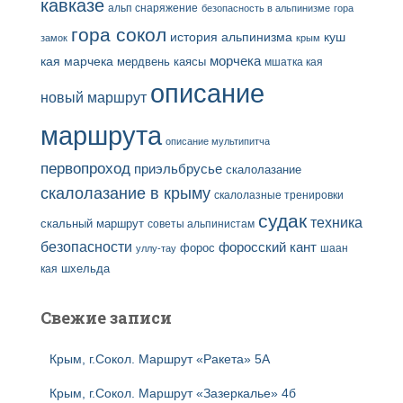
кавказе
альп снаряжение
безопасность в альпинизме
гора
гора сокол
история альпинизма
куш
замок
крым
кая
марчека
морчека
мердвень каясы
мшатка кая
описание
новый маршрут
маршрута
описание мультипитча
первопроход
приэльбрусье
скалолазание
скалолазание в крыму
скалолазные тренировки
судак
техника
скальный маршрут
советы альпинистам
безопасности
форосский кант
форос
шаан
уллу-тау
кая
шхельда
Свежие записи
Крым, г.Сокол. Маршрут «Ракета» 5А
Крым, г.Сокол. Маршрут «Зазеркалье» 4б