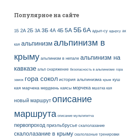
й
Популярное на сайте
5Б
6А
3Б
5А
2Б
4Б
4А
2А
3А
адыл-су
1Б
ак
адырсу
альпинизм в
альпинизм
кая
крыму
альпинизм на
альпинизм в непале
кавказе
альп снаряжение
безопасность в альпинизме
гора
гора сокол
история альпинизма
куш
замок
крым
кая
марчека
морчека
мердвень каясы
мшатка кая
описание
новый маршрут
маршрута
описание мультипитча
первопроход
приэльбрусье
скалолазание
скалолазание в крыму
скалолазные тренировки