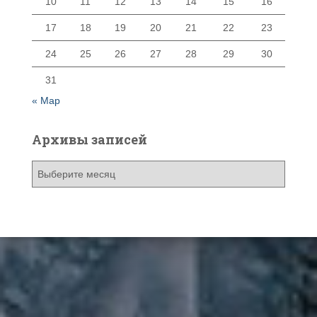
10
11
12
13
14
15
16
17
18
19
20
21
22
23
24
25
26
27
28
29
30
31
« Мар
Архивы записей
А
р
х
и
в
ы
з
а
п
и