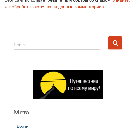
как обрабатываются ваши данные комментариев
.
Н
Поиск…
а
й
т
и
:
Мета
Войти