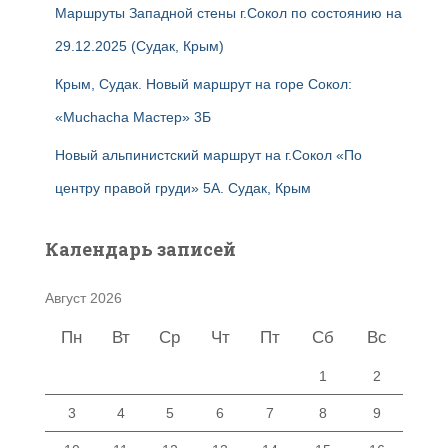
Маршруты Западной стены г.Сокол по состоянию на
29.12.2025 (Судак, Крым)
Крым, Судак. Новый маршрут на горе Сокол:
«Muchacha Мастер» 3Б
Новый альпинистский маршрут на г.Сокол «По
центру правой груди» 5А. Судак, Крым
Календарь записей
Август 2026
Пн
Вт
Ср
Чт
Пт
Сб
Вс
1
2
3
4
5
6
7
8
9