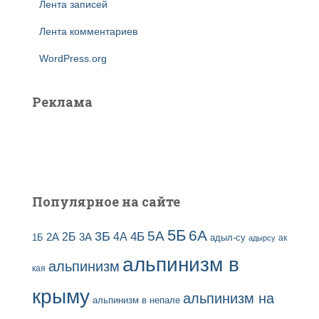
Лента записей
Лента комментариев
WordPress.org
Реклама
Популярное на сайте
5Б
6А
3Б
5А
2Б
4Б
4А
2А
3А
адыл-су
1Б
ак
адырсу
альпинизм в
альпинизм
кая
крыму
альпинизм на
альпинизм в непале