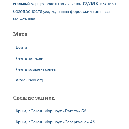
судак
техника
скальный маршрут
советы альпинистам
безопасности
форосский кант
форос
шаан
уллу-тау
кая
шхельда
Мета
Войти
Лента записей
Лента комментариев
WordPress.org
Свежие записи
Крым, г.Сокол. Маршрут «Ракета» 5А
Крым, г.Сокол. Маршрут «Зазеркалье» 4б