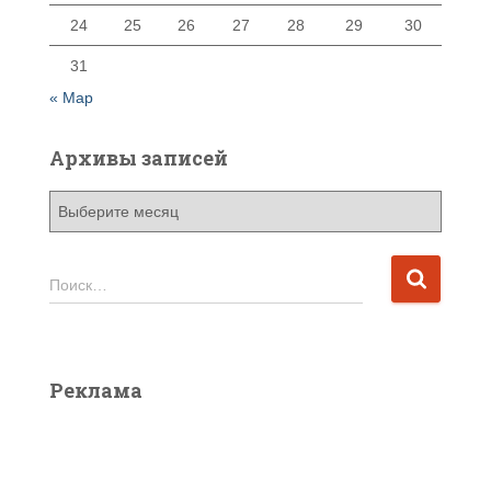
24
25
26
27
28
29
30
31
« Мар
Архивы записей
А
р
х
и
Н
Поиск…
в
а
ы
й
з
т
а
и
Реклама
п
:
и
с
е