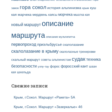
гора сокол
история альпинизма
куш
замок
крым
кая
марчека
морчека
мердвень каясы
мшатка кая
описание
новый маршрут
маршрута
описание мультипитча
первопроход
приэльбрусье
скалолазание
скалолазание в крыму
скалолазные тренировки
судак
техника
скальный маршрут
советы альпинистам
безопасности
форосский кант
форос
шаан
уллу-тау
кая
шхельда
Свежие записи
Крым, г.Сокол. Маршрут «Ракета» 5А
Крым, г.Сокол. Маршрут «Зазеркалье» 4б