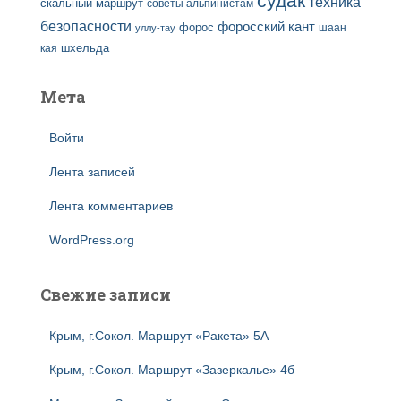
судак
техника
скальный маршрут
советы альпинистам
безопасности
форосский кант
форос
шаан
уллу-тау
кая
шхельда
Мета
Войти
Лента записей
Лента комментариев
WordPress.org
Свежие записи
Крым, г.Сокол. Маршрут «Ракета» 5А
Крым, г.Сокол. Маршрут «Зазеркалье» 4б