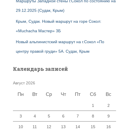
Маршруты Западной стены г.Сокол по состоянию на
29.12.2025 (Судак, Крым)
Крым, Судак. Новый маршрут на горе Сокол:
«Muchacha Мастер» 3Б
Новый альпинистский маршрут на г.Сокол «По
центру правой груди» 5А. Судак, Крым
Календарь записей
Август 2026
Пн
Вт
Ср
Чт
Пт
Сб
Вс
1
2
3
4
5
6
7
8
9
10
11
12
13
14
15
16