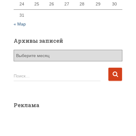
24
25
26
27
28
29
30
31
« Мар
Архивы записей
А
р
х
и
Н
Поиск…
в
а
ы
й
з
т
а
и
Реклама
п
:
и
с
е
й