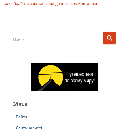
как обрабатываются ваши данные комментариев
.
Н
Поиск…
а
й
т
и
:
Мета
Войти
Лента записей