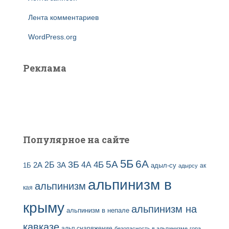
Лента комментариев
WordPress.org
Реклама
Популярное на сайте
5Б
6А
3Б
5А
2Б
4Б
4А
2А
3А
адыл-су
1Б
ак
адырсу
альпинизм в
альпинизм
кая
крыму
альпинизм на
альпинизм в непале
кавказе
альп снаряжение
безопасность в альпинизме
гора