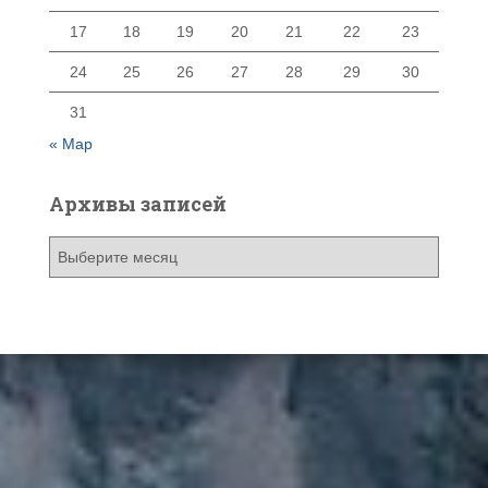
17
18
19
20
21
22
23
24
25
26
27
28
29
30
31
« Мар
Архивы записей
А
р
х
и
в
ы
з
а
п
и
с