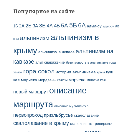
Популярное на сайте
5Б
6А
3Б
5А
2Б
4Б
4А
2А
3А
адыл-су
1Б
ак
адырсу
альпинизм в
альпинизм
кая
крыму
альпинизм на
альпинизм в непале
кавказе
альп снаряжение
безопасность в альпинизме
гора
гора сокол
история альпинизма
куш
замок
крым
кая
марчека
морчека
мердвень каясы
мшатка кая
описание
новый маршрут
маршрута
описание мультипитча
первопроход
приэльбрусье
скалолазание
скалолазание в крыму
скалолазные тренировки