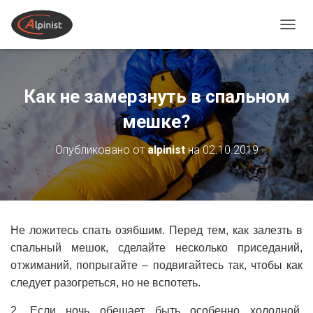
ПЕРЕ
Кaк не замерзнуть в спальном
мешке?
Опубликовано от
alpinist
на
02.10.2019
Не лoжитесь спать озябшим. Перед тем, как залезть в
спальный мешок, сделайте несколько приседаний,
отжиманий, попрыгайте – подвигайтесь так, чтобы как
следует разогреться, но не вспотеть.
2. Если ночь обещает быть особенно холодной,