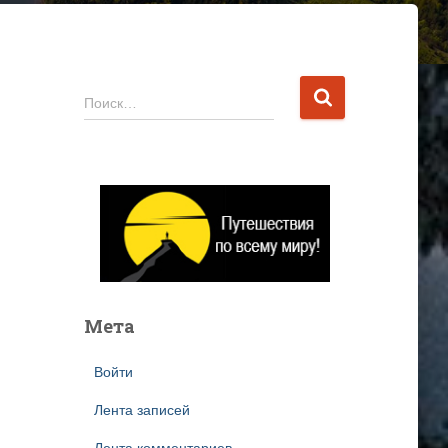
Н
Поиск…
а
й
т
и
:
Мета
Войти
Лента записей