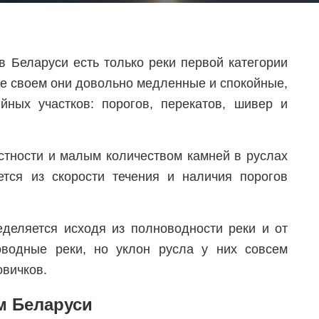
 Беларуси есть только реки первой категории
ве своем они довольно медленные и спокойные,
ийных участков: порогов, перекатов, шивер и
стности и малым количеством камней в руслах
ется из скорости течения и наличия порогов
еделяется исходя из полноводности реки и от
оводные реки, но уклон русла у них совсем
овичков.
м Беларуси