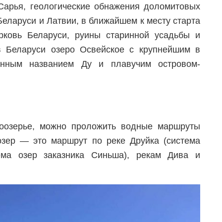
 Сарья, геологические обнажения доломитовых
Беларуси и Латвии, в ближайшем к месту старта
ковь Беларуси, руины старинной усадьбы и
в Беларуси озеро Освейское с крупнейшим в
анным названием Ду и плавучим островом-
Поозерье, можно проложить водные маршруты
озер — это маршрут по реке Друйка (система
ема озер заказника Синьша), рекам Дива и