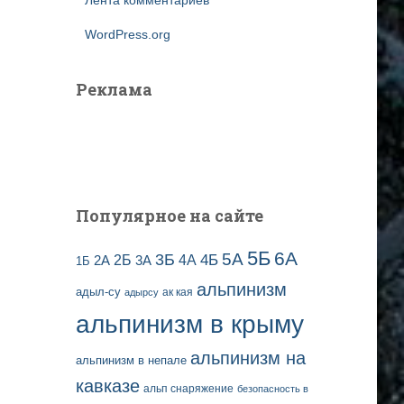
Лента комментариев
WordPress.org
Реклама
Популярное на сайте
5Б
6А
3Б
5А
2Б
4Б
4А
2А
3А
1Б
альпинизм
адыл-су
ак кая
адырсу
альпинизм в крыму
альпинизм на
альпинизм в непале
кавказе
альп снаряжение
безопасность в