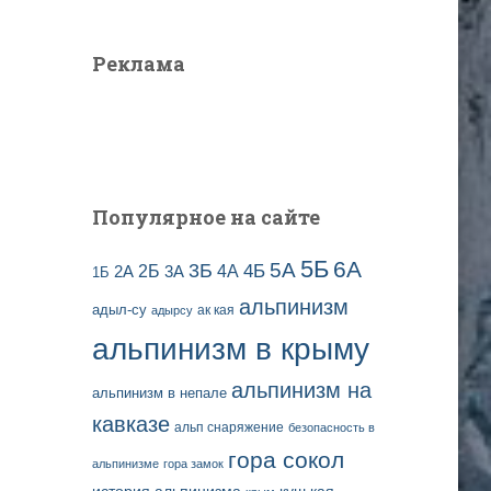
з
т
а
и
Реклама
п
:
и
с
е
й
Популярное на сайте
5Б
6А
3Б
5А
2Б
4Б
4А
2А
3А
1Б
альпинизм
адыл-су
ак кая
адырсу
альпинизм в крыму
альпинизм на
альпинизм в непале
кавказе
альп снаряжение
безопасность в
гора сокол
альпинизме
гора замок