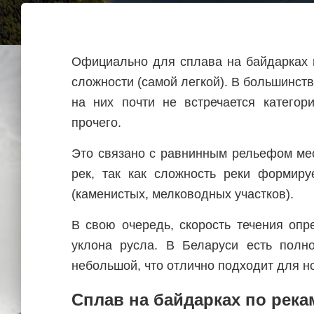
Официально для сплава на байдарках в
сложности (самой легкой). В большинст
на них почти не встречается категор
прочего.
Это связано с равнинным рельефом ме
рек, так как сложность реки формиру
(каменистых, мелководных участков).
В свою очередь, скорость течения опр
уклона русла. В Беларуси есть полн
небольшой, что отлично подходит для н
Сплав на байдарках по река