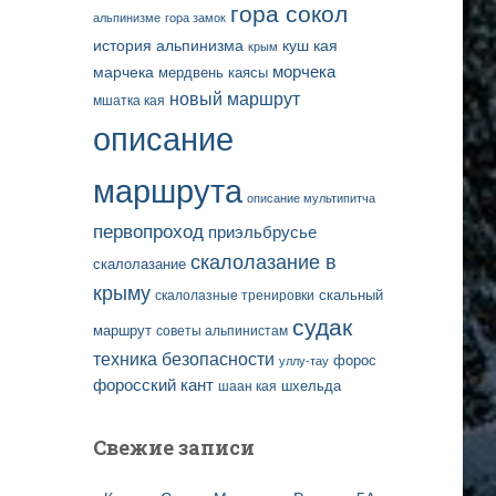
гора сокол
альпинизме
гора замок
история альпинизма
куш кая
крым
марчека
морчека
мердвень каясы
новый маршрут
мшатка кая
описание
маршрута
описание мультипитча
первопроход
приэльбрусье
скалолазание в
скалолазание
крыму
скальный
скалолазные тренировки
судак
маршрут
советы альпинистам
техника безопасности
форос
уллу-тау
форосский кант
шаан кая
шхельда
Свежие записи