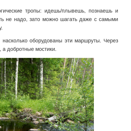
огические тропы: идешь/плывешь, познаешь и
ть не надо, зато можно шагать даже с самыми
у.
м, насколько оборудованы эти маршруты. Через
 а добротные мостики.