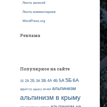
Лента записей
Лента комментариев
WordPress.org
Реклама
Популярное на сайте
5Б
6А
3Б
5А
2Б
4Б
4А
2А
3А
1Б
альпинизм
адыл-су
ак кая
адырсу
альпинизм в крыму
альпинизм на