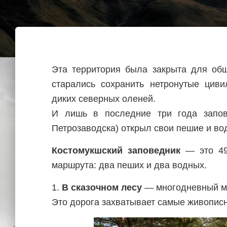
Эта территория была закрыта для общ
старались сохранить нетронутые циви
диких северных оленей.
И лишь в последние три года запов
Петрозаводска) открыл свои пешие и в
Костомукшский заповедник
— это 49 
маршрута: два пеших и два водных.
1.
В сказочном лесу
— многодневный ма
Это дорога захватывает самые живописн