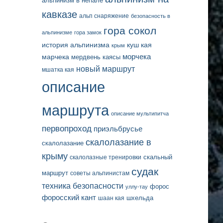
альпинизм в непале
кавказе
альп снаряжение
безопасность в
гора сокол
альпинизме
гора замок
история альпинизма
куш кая
крым
марчека
морчека
мердвень каясы
новый маршрут
мшатка кая
описание
маршрута
описание мультипитча
первопроход
приэльбрусье
скалолазание в
скалолазание
крыму
скальный
скалолазные тренировки
судак
маршрут
советы альпинистам
техника безопасности
форос
уллу-тау
форосский кант
шаан кая
шхельда