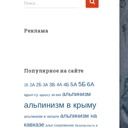
и
Н
Поиск…
в
а
ы
й
з
т
а
и
Реклама
п
:
и
с
е
й
Популярное на сайте
5Б
6А
3Б
5А
2Б
4Б
4А
2А
3А
1Б
альпинизм
адыл-су
ак кая
адырсу
альпинизм в крыму
альпинизм на
альпинизм в непале
кавказе
альп снаряжение
безопасность в