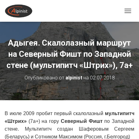
ПЕРЕ
Адыгея. Скалолазный маршрут
на Северный Фишт по Западной
стене (мультипитч «Штрих»), 7а+
Опубликовано от
alpinist
на
02.07.2018
В июле 2009 пробит первый скалолазный
мультипитч
«Штрих»
(7а+) на гору
Северный Фишт
по Западной
стене. Мультипитч создан Шаферовым Сергеем
(Беларусь) и Сотником Максимом (Россия, г.Белгород)