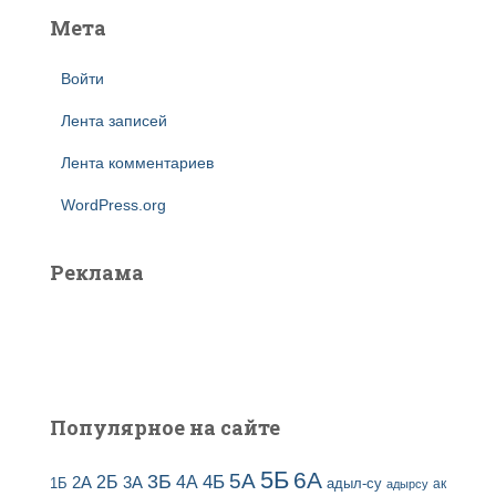
Мета
Войти
Лента записей
Лента комментариев
WordPress.org
Реклама
Популярное на сайте
5Б
6А
3Б
5А
2Б
4Б
4А
2А
3А
адыл-су
1Б
ак
адырсу