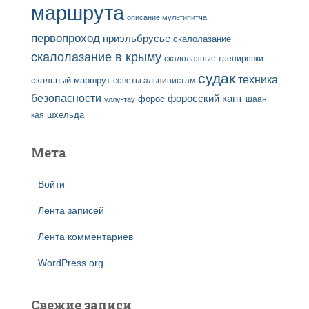
маршрута
описание мультипитча
первопроход
приэльбрусье
скалолазание
скалолазание в крыму
скалолазные тренировки
судак
техника
скальный маршрут
советы альпинистам
безопасности
форосский кант
форос
шаан
уллу-тау
кая
шхельда
Мета
Войти
Лента записей
Лента комментариев
WordPress.org
Свежие записи