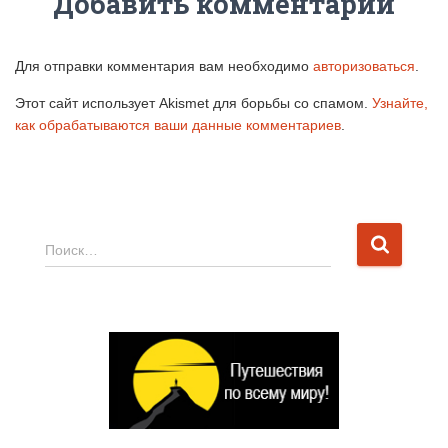
Добавить комментарий
Для отправки комментария вам необходимо
авторизоваться
.
Этот сайт использует Akismet для борьбы со спамом.
Узнайте,
как обрабатываются ваши данные комментариев
.
Н
Поиск…
а
й
т
и
: