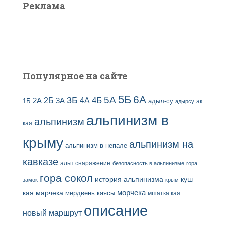
Реклама
п
:
и
с
е
й
Популярное на сайте
5Б
6А
3Б
5А
2Б
4Б
4А
2А
3А
адыл-су
1Б
ак
адырсу
альпинизм в
альпинизм
кая
крыму
альпинизм на
альпинизм в непале
кавказе
альп снаряжение
безопасность в альпинизме
гора
гора сокол
история альпинизма
куш
замок
крым
кая
марчека
морчека
мердвень каясы
мшатка кая
описание
новый маршрут