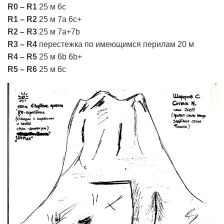
R0 – R1
25 м 6с
R1 – R2
25 м 7a 6c+
R2 – R3
25 м 7a+7b
R3 – R4
перестежка по имеющимся перилам 20 м
R4 – R5
25 м 6b 6b+
R5 – R6
25 м 6c