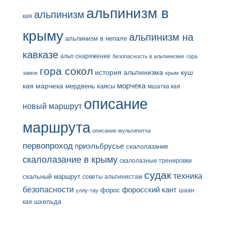
альпинизм в
альпинизм
кая
крыму
альпинизм на
альпинизм в непале
кавказе
альп снаряжение
безопасность в альпинизме
гора
гора сокол
история альпинизма
куш
замок
крым
кая
марчека
морчека
мердвень каясы
мшатка кая
описание
новый маршрут
маршрута
описание мультипитча
первопроход
приэльбрусье
скалолазание
скалолазание в крыму
скалолазные тренировки
судак
техника
скальный маршрут
советы альпинистам
безопасности
форосский кант
форос
шаан
уллу-тау
кая
шхельда