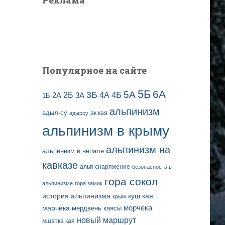
Реклама
Популярное на сайте
5Б
6А
3Б
5А
2Б
4Б
4А
2А
3А
1Б
альпинизм
адыл-су
ак кая
адырсу
альпинизм в крыму
альпинизм на
альпинизм в непале
кавказе
альп снаряжение
безопасность в
гора сокол
альпинизме
гора замок
история альпинизма
куш кая
крым
марчека
морчека
мердвень каясы
новый маршрут
мшатка кая