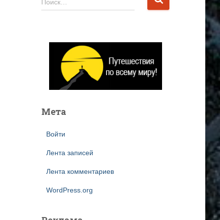
Поиск…
а
й
т
и
:
Мета
Войти
Лента записей
Лента комментариев
WordPress.org