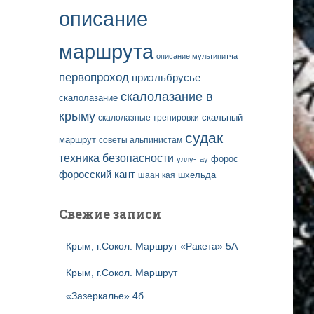
описание
маршрута
описание мультипитча
первопроход
приэльбрусье
скалолазание в
скалолазание
крыму
скальный
скалолазные тренировки
судак
маршрут
советы альпинистам
техника безопасности
форос
уллу-тау
форосский кант
шаан кая
шхельда
Свежие записи
Крым, г.Сокол. Маршрут «Ракета» 5А
Крым, г.Сокол. Маршрут
«Зазеркалье» 4б