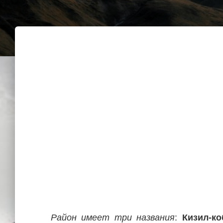
Район имеет три названия
:
Кизил-к