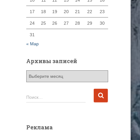
10
11
12
13
14
15
16
17
18
19
20
21
22
23
24
25
26
27
28
29
30
31
« Мар
Архивы записей
А
р
х
и
Н
Поиск…
в
а
ы
й
з
т
а
и
Реклама
п
:
и