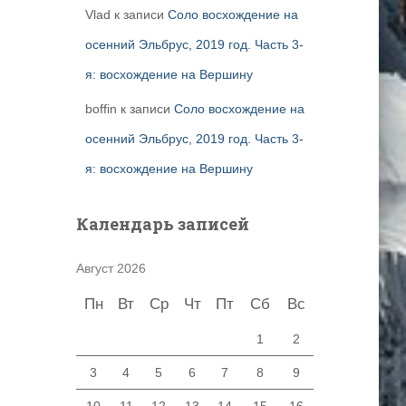
Vlad
к записи
Соло восхождение на
осенний Эльбрус, 2019 год. Часть 3-
я: восхождение на Вершину
boffin
к записи
Соло восхождение на
осенний Эльбрус, 2019 год. Часть 3-
я: восхождение на Вершину
Календарь записей
Август 2026
Пн
Вт
Ср
Чт
Пт
Сб
Вс
1
2
3
4
5
6
7
8
9