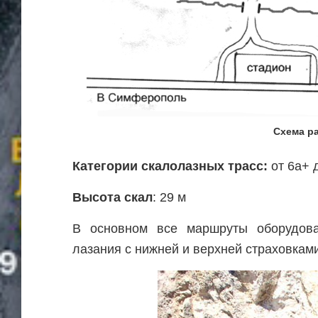
Схема р
Категории скалолазных трасс:
от 6а+ 
Высота скал
: 29 м
В основном все маршруты оборудов
лазания с нижней и верхней страховками