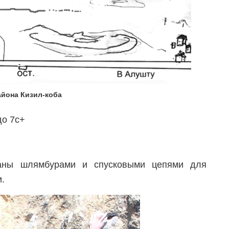
айона Кизил-коба
до 7с+
аны шлямбурами и спусковыми цепями для
.