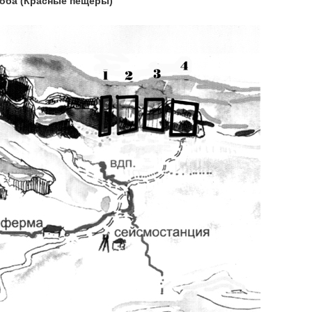
коба (Красные пещеры)