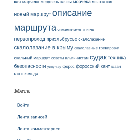
кая
марчека
морчека
мердвень каясы
мшатка кая
описание
новый маршрут
маршрута
описание мультипитча
первопроход
приэльбрусье
скалолазание
скалолазание в крыму
скалолазные тренировки
судак
техника
скальный маршрут
советы альпинистам
безопасности
форосский кант
форос
шаан
уллу-тау
кая
шхельда
Мета
Войти
Лента записей
Лента комментариев