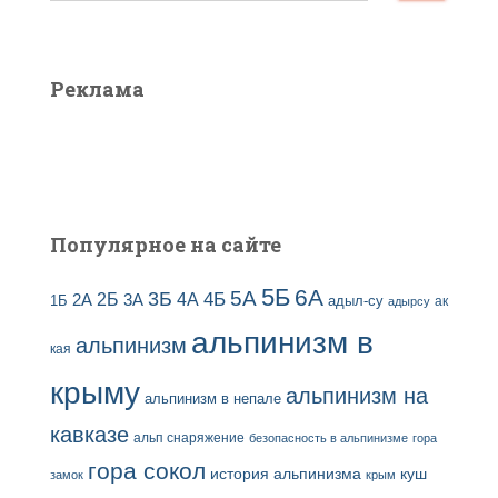
ы
й
з
т
а
и
Реклама
п
:
и
с
е
й
Популярное на сайте
5Б
6А
3Б
5А
2Б
4Б
4А
2А
3А
адыл-су
1Б
ак
адырсу
альпинизм в
альпинизм
кая
крыму
альпинизм на
альпинизм в непале
кавказе
альп снаряжение
безопасность в альпинизме
гора
гора сокол
история альпинизма
куш
замок
крым