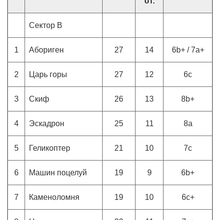
от.
Сектор В
1
Абориген
27
14
6b+ / 7a+
2
Царь горы
27
12
6c
3
Скиф
26
13
8b+
4
Эскадрон
25
11
8a
5
Геликоптер
21
10
7c
6
Машин поцелуй
19
9
6b+
7
Каменоломня
19
10
6c+