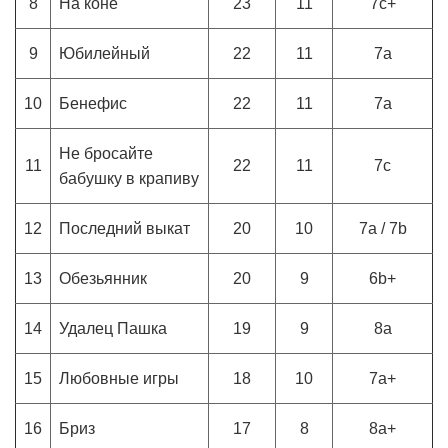
8
На коне
23
11
7c+
9
Юбилейный
22
11
7a
10
Бенефис
22
11
7a
Не бросайте
11
22
11
7c
бабушку в крапиву
12
Последний выкат
20
10
7a / 7b
13
Обезьянник
20
9
6b+
14
Удалец Пашка
19
9
8a
15
Любовные игры
18
10
7a+
16
Бриз
17
8
8a+