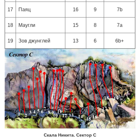
17
Паяц
16
9
7b
18
Маугли
15
8
7a
19
Зов джунглей
13
6
6b+
Скала Никита. Сектор С