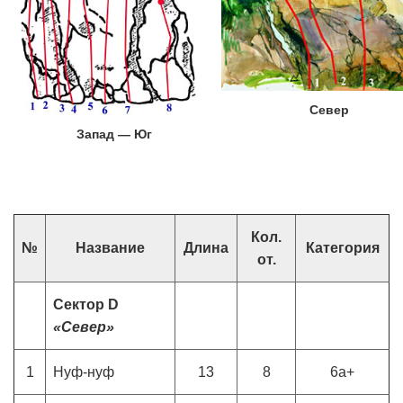
Север
Запад — Юг
Кол.
№
Название
Длина
Категория
от.
Сектор D
«Север»
1
Нуф-нуф
13
8
6а+