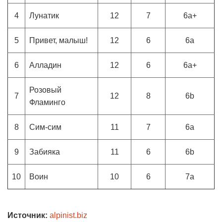
4
Лунатик
12
7
6a+
5
Привет, малыш!
12
6
6a
6
Алладин
12
6
6a+
Розовый
7
12
8
6b
Фламинго
8
Сим-сим
11
7
6a
9
Забияка
11
6
6b
10
Воин
10
6
7a
Источник:
alpinist.biz