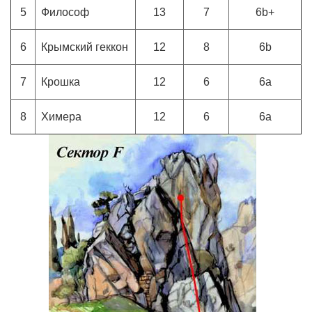
5
Философ
13
7
6b+
6
Крымский геккон
12
8
6b
7
Крошка
12
6
6a
8
Химера
12
6
6a