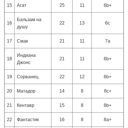
15
Агат
25
11
6b+
Бальзам на
16
22
13
6c
душу
17
Смак
21
11
7a
Индиана
18
21
11
6b+
Джонс
19
Сорванец
22
12
6b+
20
Матадор
14
8
8c+
21
Кентавр
15
8
8b+
22
Фантастик
16
8
8a+