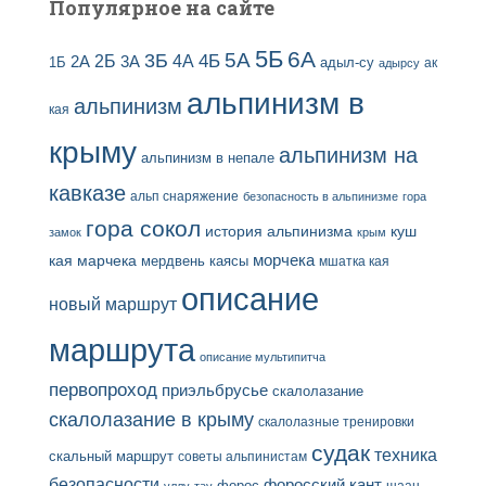
Популярное на сайте
5Б
6А
3Б
5А
2Б
4Б
4А
2А
3А
адыл-су
1Б
ак
адырсу
альпинизм в
альпинизм
кая
крыму
альпинизм на
альпинизм в непале
кавказе
альп снаряжение
безопасность в альпинизме
гора
гора сокол
история альпинизма
куш
замок
крым
кая
марчека
морчека
мердвень каясы
мшатка кая
описание
новый маршрут
маршрута
описание мультипитча
первопроход
приэльбрусье
скалолазание
скалолазание в крыму
скалолазные тренировки
судак
техника
скальный маршрут
советы альпинистам
безопасности
форосский кант
форос
шаан
уллу-тау