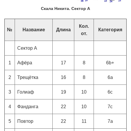
Скала Никита. Сектор А
Кол.
№
Название
Длина
Категория
от.
Сектор А
1
Афёра
17
8
6b+
2
Трещётка
16
8
6a
3
Голиаф
19
10
6c
4
Фaндангa
22
10
7c
5
Повтор
22
11
7a