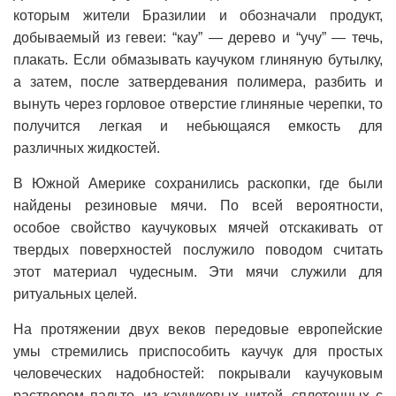
которым жители Бразилии и обозначали продукт,
добываемый из гевеи: “кау” — дерево и “учу” — течь,
плакать. Если обмазывать каучуком глиняную бутылку,
а затем, после затвердевания полимера, разбить и
вынуть через горловое отверстие глиняные черепки, то
получится легкая и небьющаяся емкость для
различных жидкостей.
В Южной Америке сохранились раскопки, где были
найдены резиновые мячи. По всей вероятности,
особое свойство каучуковых мячей отскакивать от
твердых поверхностей послужило поводом считать
этот материал чудесным. Эти мячи служили для
ритуальных целей.
На протяжении двух веков передовые европейские
умы стремились приспособить каучук для простых
человеческих надобностей: покрывали каучуковым
раствором пальто, из каучуковых нитей, сплетенных с