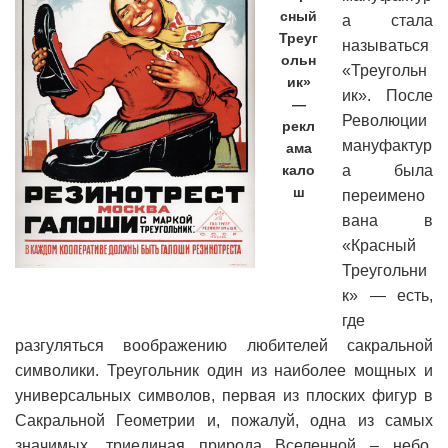
сный
а стала
Треуг
называться
ольн
«Треугольн
ик»
ик». После
—
Революции
рекл
мануфактур
ама
кало
а была
ш
переимено
вана в
«Красный
Треугольни
к» — есть,
где
разгуляться воображению любителей сакральной
символики. Треугольник один из наиболее мощных и
универсальных символов, первая из плоских фигур в
Сакральной Геометрии и, пожалуй, одна из самых
значимых, триединая природа Вселенной – небо,