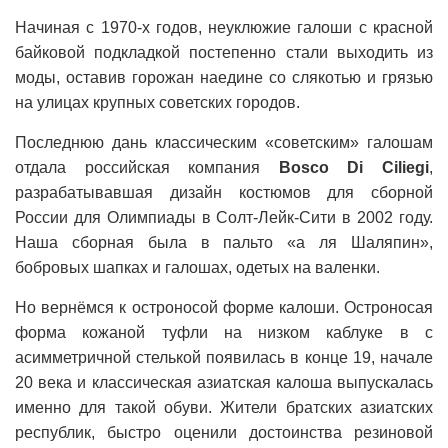
Начиная с 1970-х годов, неуклюжие галоши с красной
байковой подкладкой постепенно стали выходить из
моды, оставив горожан наедине со слякотью и грязью
на улицах крупных советских городов.
Последнюю дань классическим «советским» галошам
отдала российская компания
Bosco Di Ciliegi
,
разрабатывавшая дизайн костюмов для сборной
России для Олимпиады в Солт-Лейк-Сити в 2002 году.
Наша сборная была в пальто «а ля Шаляпин»,
бобровых шапках и галошах, одетых на валенки.
Но вернёмся к остроносой форме калоши. Остроносая
форма кожаной туфли на низком каблуке в с
асимметричной стелькой появилась в конце 19, начале
20 века и классическая азиатская калоша выпускалась
именно для такой обуви. Жители братских азиатских
республик, быстро оценили достоинства резиновой