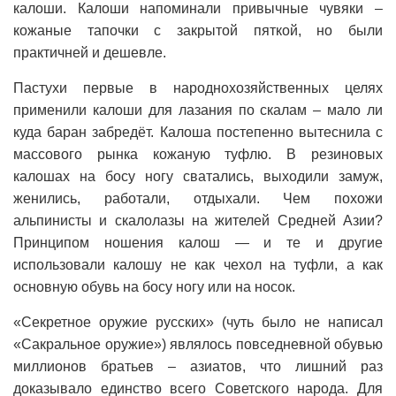
калоши. Калоши напоминали привычные чувяки –
кожаные тапочки с закрытой пяткой, но были
практичней и дешевле.
Пастухи первые в народнохозяйственных целях
применили калоши для лазания по скалам – мало ли
куда баран забредёт. Калоша постепенно вытеснила с
массового рынка кожаную туфлю. В резиновых
калошах на босу ногу сватались, выходили замуж,
женились, работали, отдыхали. Чем похожи
альпинисты и скалолазы на жителей Средней Азии?
Принципом ношения калош — и те и другие
использовали калошу не как чехол на туфли, а как
основную обувь на босу ногу или на носок.
«Секретное оружие русских» (чуть было не написал
«Сакральное оружие») являлось повседневной обувью
миллионов братьев – азиатов, что лишний раз
доказывало единство всего Советского народа. Для