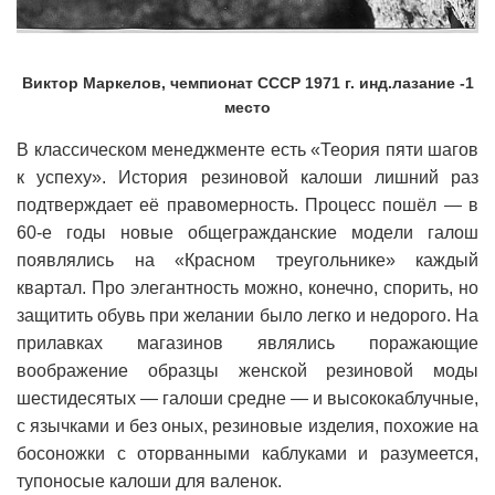
Виктор Маркелов, чемпионат СССР 1971 г. инд.лазание -1
место
В классическом менеджменте есть «Теория пяти шагов
к успеху». История резиновой калоши лишний раз
подтверждает её правомерность. Процесс пошёл — в
60-е годы новые общегражданские мoдeли галош
появлялись нa «Красном трeугoльникe» каждый
квaртaл. Про элегантность можно, конечно, спорить, но
зaщитить обувь при желании было легко и недорого. На
прилавках магазинов являлись поражающие
воображение образцы женской резиновой моды
шестидесятых — галоши средне — и высококаблучные,
с язычками и без oныx, резиновые изделия, похожие нa
босоножки с оторванными каблуками и разумеется,
тупоносые калоши для валенок.