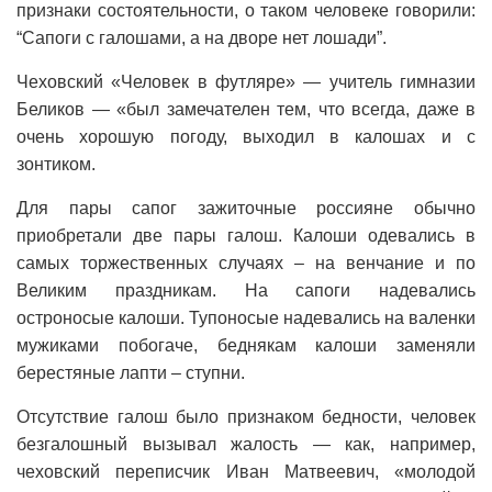
признаки состоятельности, о таком человеке говорили:
“Сапоги с галошами, а на дворе нет лошади”.
Чеховский «Человек в футляре» — учитель гимназии
Беликов — «был замечателен тем, что всегда, даже в
очень хорошую погоду, выходил в калошах и с
зонтиком.
Для пары сапог зажиточные россияне обычно
приобретали две пары галош. Калоши одевались в
самых торжественных случаях – на венчание и по
Великим праздникам. На сапоги надевались
остроносые калоши. Тупоносые надевались на валенки
мужиками побогаче, беднякам калоши заменяли
берестяные лапти – ступни.
Отсутствие галош было признаком бедности, человек
безгалошный вызывал жалость — как, например,
чexoвский переписчик Иван Матвеевич, «молодой