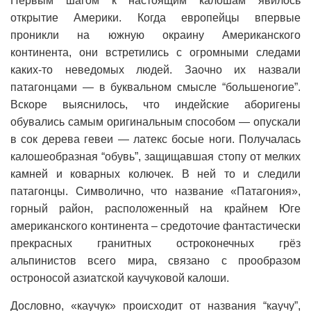
Первым шагом к настоящим калошам явилось
открытие Америки. Когда европейцы впервые
проникли на южную окраину Американского
континента, они встретились с огромными следами
каких-то неведомых людей. Заочно их назвали
патагонцами — в буквальном смысле “большеногие”.
Вскоре выяснилось, что индейские аборигены
обувались самым оригинальным способом — опускали
в сок дерева гевеи — латекс босые ноги. Получалась
калошеобразная “обувь”, защищавшая стопу от мелких
камней и коварных колючек. В ней то и следили
патагонцы. Символично, что название «Патагония»,
горный район, расположенный на крайнем Юге
американского континента – средоточие фантастически
прекрасных гранитных остроконечных грёз
альпинистов всего мира, связано с прообразом
остроносой азиатской каучуковой калоши.
Дословно, «каучук» происходит от названия “каучу”,