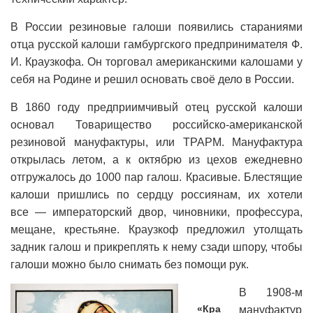
В России резиновые галоши появились стараниями
отца русской калоши гамбургского предпринимателя Ф.
И. Краузкофа. Он торговал американскими калошами у
себя на Родине и решил основать своё дело в России.
В 1860 гoду предприимчивый отец русской калоши
основал Товарищество российско-американской
резиновой мануфактуры, или ТРАРМ. Мануфактура
открылась летом, а к октябрю из цехов ежедневно
отгружалось до 1000 пар галош. Красивые. Блестящие
калоши пришлись по сердцу россиянам, их хотели
все — императорский двор, чиновники, профессура,
мещане, крестьяне. Краузкоф предложил утолщать
задник галош и прикреплять к нему сзади шпору, чтобы
галоши можно было снимать без помощи рук.
В 1908-м
«Кра
мануфактур