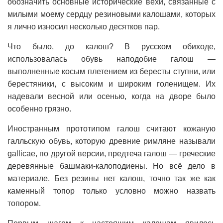
обозначить основные исторические вехи, связанные с
милыми моему сердцу резиновыми калошами, которых
я лично износил несколько десятков пар.
Что было, до калош? В русском обиходе,
использовалась обувь наподобие галош —
выполненные косым плетением из бересты ступни, или
берестяники, с высоким и широким голенищем. Их
надевали весной или осенью, когда на дворе было
особенно грязно.
Иностранным прототипом галош считают кожаную
галльскую обувь, которую древние римляне называли
gallicae, по другой версии, предтеча галош — греческие
деревянные башмаки-калоподиены. Но всё дело в
материале. Без резины нет калош, точно так же как
каменный топор только условно можно назвать
топором.