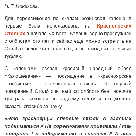
Н. Т. Новикова.
Для передвижения по скалам резиновая калоша в
первые была использована на
Красноярских
Столбах
в начале XX века . Калоши верно прослужили
столбистам сто лет, и сейчас еще можно встретить на
Столбах человека в калошах, а не в модных скальных
туфлях.
С калошами связан красивый народный обряд
«Калошевания» — посвящение в «красноярские
столбисты» — столбистская присяга. За первый
покоренный Столб опытный «столбист» бьет новичка
три раза калошей по заднему месту, а тот должен
сказать, спасибо за науку.
«
Это красноярцы впервые стали в галошах
подниматься // На соревнования приезжали / так
говорили / а сибирячки-то в галошах // А эти