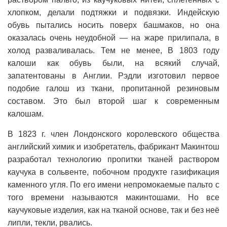
хлопком, делали подтяжки и подвязки. Индейскую
обувь пытались носить поверх башмаков, но она
оказалась очень неудобной — на жаре прилипала, в
xoлoд разваливалась. Тем не менее, В 1803 году
калоши как обувь были, на всякий случай,
запатентованы в Англии. Рэдли изготовил первое
подобие галош из ткани, пропитанной резиновым
составом. Это был второй шаг к современным
калошам.
В 1823 г. член Лондонского королевского общества
английский химик и изобретатель, фабрикант Макинтош
разработал технологию пропитки тканей раствором
каучука в сольвенте, побочном продукте газификация
каменного угля. По его имени непромокаемые пальто с
того времени называются макинтошами. Но все
каучуковые изделия, как на тканой основе, так и без неё
липли, текли, рвались.