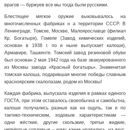
врагов — буржуев все мы тогда были русскими.
Блестящее мягкое оружие выковывалось на
многочисленных фабриках н а территории СССР. В
Ленинграде, Томске, Москве, Малоярославце (филиал
Кр. Богатыря), Гомеле (Завод химических изделий,
основан в 1938 г. по и ныне выпускает калоши),
Армавире, Ташкенте. Томский завод резиновой обуви
был основан 2 мая 1942 года на базе эвакуированного
из Москвы завода «Красный богатырь». Знаменитая
томская калоша, подарившая многие победы славным
красноярским скалолазам, родом из Москвы!
Каждая фабрика, выпускала изделия в рамках единого
ГОСТА, при этом оставалось своеобычна и самобытна,
калоши получались разные как на ощупь, так и по
тактико-техническим, ходовым характеристикам —
одни жёсткие, другие скользкие, третьи жидкие,
четвёртые сопливые – кому, какие нравились, на вкус,