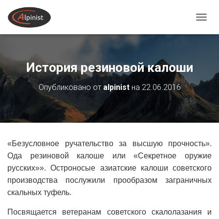
ПЕРЕ
История резиновой калоши
Опубликовано от
alpinist
на
22.06.2016
«Безусловное ручательство за высшую прочность».
Ода резиновой калоше или «Секретное оружие
русских»». Остроносые азиатские калоши советского
производства послужили прообразом заграничных
скальных туфель.
Посвящается ветеранам советского скалолазания и