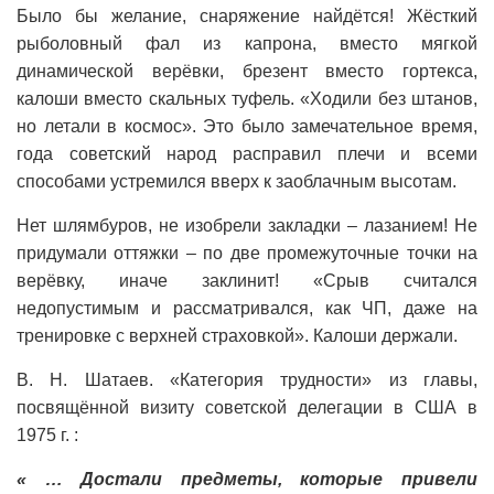
Было бы желание, снаряжение найдётся! Жёсткий
рыболовный фал из капрона, вместо мягкой
динамической верёвки, брезент вместо гортекса,
калоши вместо скальных туфель. «Ходили без штанов,
но летали в космос». Это было замечательное время,
года советский народ расправил плечи и всеми
способами устремился вверх к заоблачным высотам.
Нет шлямбуров, не изобрели закладки – лазанием! Не
придумали оттяжки – по две промежуточные точки на
верёвку, иначе заклинит! «Срыв считался
недопустимым и рассматривался, как ЧП, даже на
тренировке с верхней страховкой». Калоши держали.
В. Н. Шатаев. «Категория трудности» из главы,
посвящённой визиту советской делегации в США в
1975 г. :
« … Достали предметы, которые привели