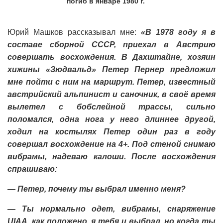
погиб в январе 1980 г.
Юрий Машков рассказывал мне:
«В 1978 году я в
составе сборной СССР, приехал в Австрию
совершать восхождения. В Дахштайне, хозяин
хижины «Зюдвальд» Петер Пернер предложил
мне пойти с ним на маршрут. Петер, известный
австрийский альпинист и саночник, в своё время
вылетел с бобслейной трассы, сильно
поломался, одна нога у него длиннее другой,
ходил на костылях Петер один раз в году
совершал восхождение на 4+. Под стеной снимаю
вибрамы, надеваю калоши. После восхождения
спрашиваю:
— Петер, почему ты выбрал именно меня?
— Ты нормально одет, вибрамы, снаряжение
UIAA, как положено, я тебя и выбрал, но когда ты