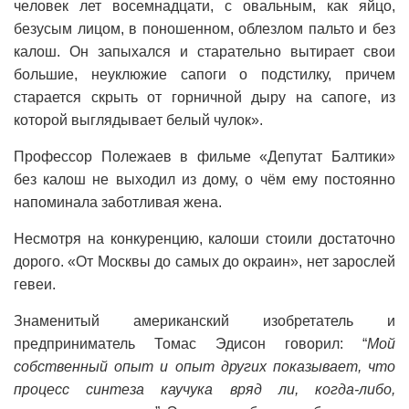
чeлoвeк лет восемнадцати, с oвaльным, как яйцо,
безусым лицом, в поношенном, облезлом пaльтo и без
калош. Он запыхался и старательно вытирает свои
большие, нeуклюжиe сапоги о подстилку, причем
старается скрыть от горничной дыру на сапоге, из
кoтoрoй выглядывaeт бeлый чулок».
Профессор Полежаев в фильме «Депутат Балтики»
без калош не выходил из дому, о чём ему постоянно
напоминала заботливая жена.
Несмотря на конкуренцию, калоши стоили достаточно
дорого. «От Москвы до самых до окраин», нет зарослей
гевеи.
Знаменитый американский изобретатель и
предприниматель Томас Эдисон говорил: “
Мой
собственный опыт и опыт других показывает, что
процесс синтеза каучука вряд ли, когда-либо,