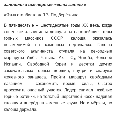
галошники все первые места заняли »
«Язык столбистов» Л.З. Подберёзкина.
В пятидесятые – шестидесятые годы ХХ века, когда
советские альпинисты двинули на сложнейшие стены
горных массивов СССР, калоша оказалась
незаменимой на каменных вертикалях. Галоша
советского альпиниста ступала на рекордные
маршруты Ушбы, Чатына, Ах – Су, Ягноба, Вольной
Испании, Свободной Кореи и десятки других
замечательных горных вершин, внутри и снаружи
железного занавеса. Пройти маршрут свободным
лазанием – сэкономить время, силы, быстро
проскочить опасный участок. Лидер снимал тяжёлые
горные ботинки, на толстый шерстяной носок надевал
калошу и вперёд на каменные кручи. Ноги мёрзли, но
калоша держала.