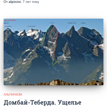
От
alpinist
,
7 лет
тому
АЛЬПИНИЗМ
Домбай-Теберда. Ущелье