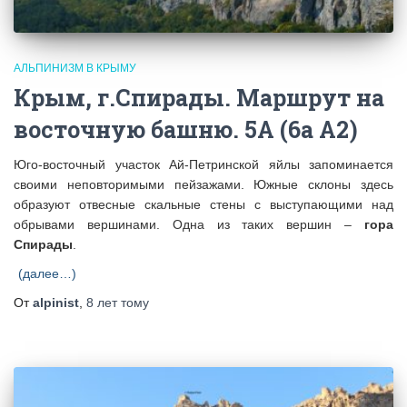
АЛЬПИНИЗМ В КРЫМУ
Крым, г.Спирады. Маршрут на
восточную башню. 5А (6а А2)
Юго-восточный участок Ай-Петринской яйлы запоминается
своими неповторимыми пейзажами. Южные склоны здесь
образуют отвесные скальные стены с выступающими над
обрывами вершинами. Одна из таких вершин –
гора
Спирады
.
(далее…)
От
alpinist
,
8 лет
тому