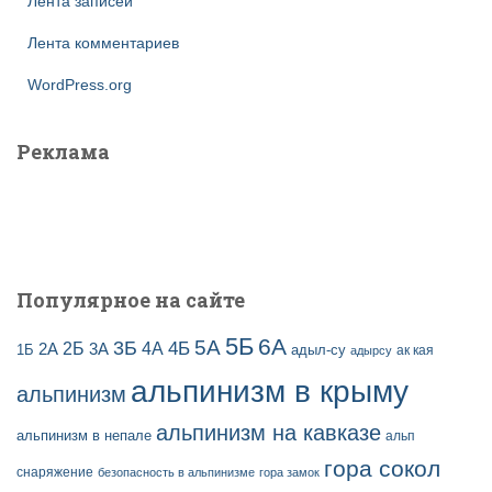
Лента записей
Лента комментариев
WordPress.org
Реклама
Популярное на сайте
5Б
6А
3Б
5А
2Б
4Б
4А
2А
3А
адыл-су
1Б
ак кая
адырсу
альпинизм в крыму
альпинизм
альпинизм на кавказе
альпинизм в непале
альп
гора сокол
снаряжение
безопасность в альпинизме
гора замок