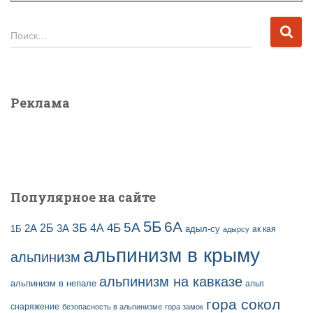
х
и
Н
Поиск…
в
а
ы
й
з
т
а
и
Реклама
п
:
и
с
е
й
Популярное на сайте
5Б
6А
3Б
5А
2Б
4Б
4А
2А
3А
адыл-су
1Б
ак кая
адырсу
альпинизм в крыму
альпинизм
альпинизм на кавказе
альпинизм в непале
альп
гора сокол
снаряжение
безопасность в альпинизме
гора замок