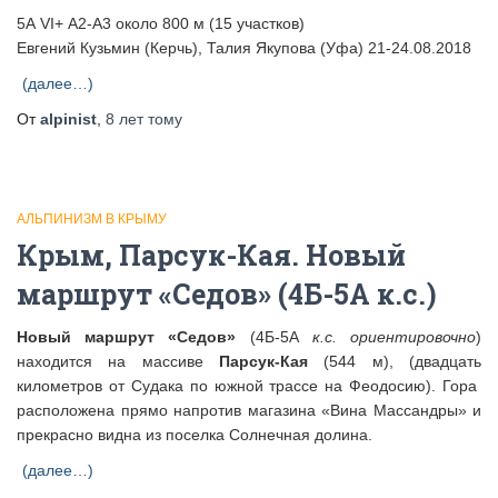
5А VI+ А2-А3 около 800 м (15 участков)
Евгений Кузьмин (Керчь), Талия Якупова (Уфа) 21-24.08.2018
(далее…)
От
alpinist
,
8 лет
тому
АЛЬПИНИЗМ В КРЫМУ
Крым, Парсук-Кая. Новый
маршрут «Седов» (4Б-5А к.с.)
Новый
маршрут «Седов»
(4Б-5А
к.с. ориентировочно
)
находится на массиве
Парсук-Кая
(544 м), (двадцать
километров от Судака по южной трассе на Феодосию). Гора
расположена прямо напротив магазина «Вина Массандры» и
прекрасно видна из поселка Солнечная долина.
(далее…)