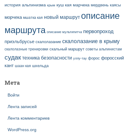
история альпинизма
куш кая
марчека
мердвень каясы
крым
описание
новый маршрут
морчека
мшатка кая
маршрута
первопроход
описание мультипитча
скалолазание в крыму
приэльбрусье
скалолазание
скальный маршрут
скалолазные тренировки
советы альпинистам
судак
техника безопасности
форосский
форос
уллу-тау
кант
шаан кая
шхельда
Мета
Войти
Лента записей
Лента комментариев
WordPress.org