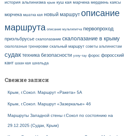
история альпинизма
куш кая
марчека
мердвень каясы
крым
описание
новый маршрут
морчека
мшатка кая
маршрута
первопроход
описание мультипитча
скалолазание в крыму
приэльбрусье
скалолазание
скальный маршрут
скалолазные тренировки
советы альпинистам
судак
техника безопасности
форосский
форос
уллу-тау
кант
шаан кая
шхельда
Свежие записи
Крым, г.Сокол. Маршрут «Ракета» 5А
Крым, г.Сокол. Маршрут «Зазеркалье» 4б
Маршруты Западной стены г.Сокол по состоянию на
29.12.2025 (Судак, Крым)