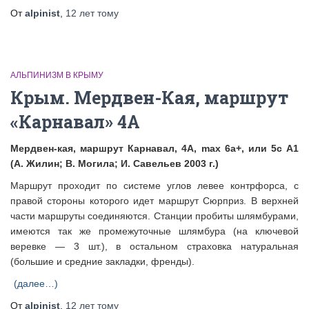
От
alpinist
,
12 лет
тому
АЛЬПИНИЗМ В КРЫМУ
Крым. Мердвен-Кая, маршрут
«Карнавал» 4А
Мердвен-кая, маршрут Карнавал, 4А, max 6а+, или 5с А1
(А. Жилин; В. Могила; И. Савельев 2003 г.)
Маршрут проходит по системе углов левее контрфорса, с
правой стороны которого идет маршрут Сюрприз. В верхней
части маршруты соединяются. Станции пробиты шлямбурами,
имеются так же промежуточные шлямбура (на ключевой
веревке — 3 шт.), в остальном страховка натуральная
(большие и средние закладки, френды).
(далее…)
От
alpinist
,
12 лет
тому