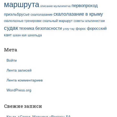
маршрута
первопроход
описание мультипитча
скалолазание в крыму
приэльбрусье
скалолазание
скальный маршрут
скалолазные тренировки
советы альпинистам
судак
техника безопасности
форосский
форос
уллу-тау
кант
шаан кая
шхельда
Мета
Войти
Лента записей
Лента комментариев
WordPress.org
Свежие записи
Крым, г.Сокол. Маршрут «Ракета» 5А