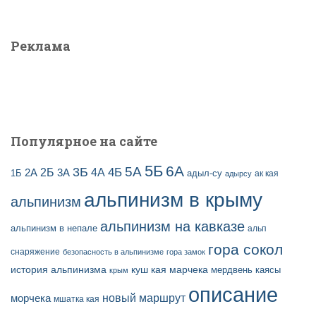
ы
й
з
т
а
и
Реклама
п
:
и
с
е
й
Популярное на сайте
5Б
6А
3Б
5А
2Б
4Б
4А
2А
3А
адыл-су
1Б
ак кая
адырсу
альпинизм в крыму
альпинизм
альпинизм на кавказе
альпинизм в непале
альп
гора сокол
снаряжение
безопасность в альпинизме
гора замок
история альпинизма
куш кая
марчека
мердвень каясы
крым
описание
новый маршрут
морчека
мшатка кая