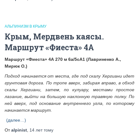
АЛЬПИНИЗМ В КРЫМУ
Крым, Мердвень каясы.
Маршрут «Фиеста» 4А
Маршрут «Фиеста» 4А 270 м 6а/5сА1 (
Лавриненко А.,
Мирюк О.)
Подход начинается от места, где под скалу Хергиани идет
грунтовая дорога. По тропе вверх, забирая вправо, в обход
скалы Хергиани, затем, по кулуару, местами простое
лазание, выйти на большую наклонную травяную полку. По
ней вверх, под основание внутреннего угла, по которому
начинается маршрут.
(далее…)
От
alpinist
,
14 лет
тому