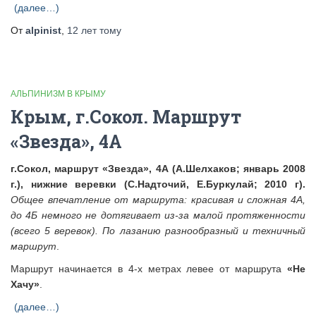
(далее…)
От
alpinist
,
12 лет
тому
АЛЬПИНИЗМ В КРЫМУ
Крым, г.Сокол. Маршрут
«Звезда», 4А
г.Сокол, маршрут «Звезда», 4А (А.Шелхаков; январь 2008
г.), нижние веревки (С.Надточий, Е.Буркулай; 2010 г).
Общее впечатление от маршрута:
красивая и сложная 4А,
до 4Б немного не дотягивает из-за малой протяженности
(всего 5 веревок). По лазанию разнообразный и техничный
маршрут
.
Маршрут начинается в 4-х метрах левее от маршрута
«Не
Хачу»
.
(далее…)