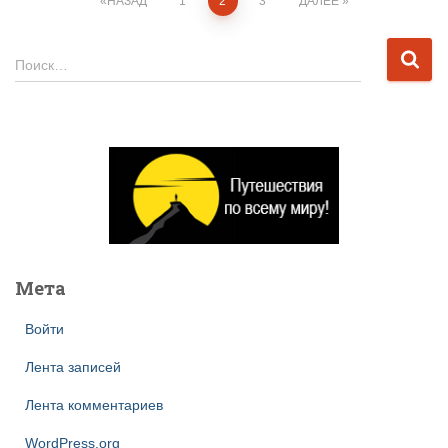
Пагинация
НАЗАД
1
2
3
ДАЛЕЕ
записей
Н
Поиск…
а
й
т
и
:
Мета
Войти
Лента записей
Лента комментариев
WordPress.org