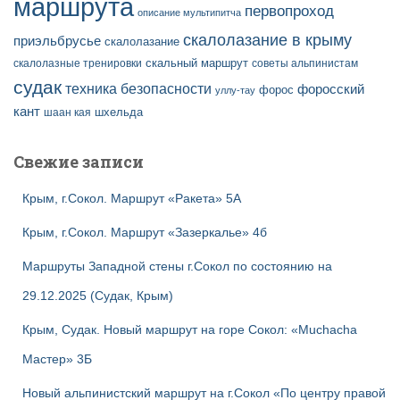
маршрута
первопроход
описание мультипитча
скалолазание в крыму
приэльбрусье
скалолазание
скальный маршрут
скалолазные тренировки
советы альпинистам
судак
техника безопасности
форосский
форос
уллу-тау
кант
шаан кая
шхельда
Свежие записи
Крым, г.Сокол. Маршрут «Ракета» 5А
Крым, г.Сокол. Маршрут «Зазеркалье» 4б
Маршруты Западной стены г.Сокол по состоянию на
29.12.2025 (Судак, Крым)
Крым, Судак. Новый маршрут на горе Сокол: «Muchacha
Мастер» 3Б
Новый альпинистский маршрут на г.Сокол «По центру правой