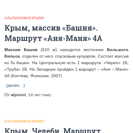
АЛЬПИНИЗМ В КРЫМУ
Крым, массив «Башня».
Маршрут «Аня-Маня» 4А
Массив Башня
(610 м) находится восточнее
Большого
Кильсе
, отделен от него спусковым кулуаром. Состоит массив
из 3х башен. На Центральную есть 2 маршрута: «Череп» 1Б;
«Труба» 2Б. На Западную пройден 1 маршрут – «Аня – Маня»
4А (Коптева, Ясинская; 2007).
(далее…)
От
alpinist
,
14 лет
тому
АЛЬПИНИЗМ В КРЫМУ
Крым, Челеби. Маршрут