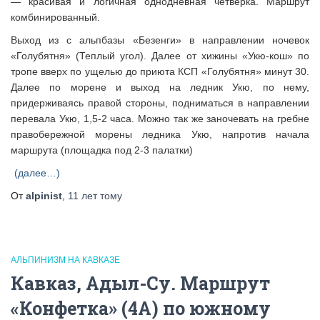
— красивая и логичная однодневная четверка. Маршрут
комбинированный.
Выход из с альпбазы «Безенги» в направлении ночевок
«Голубятня» (Теплый угол). Далее от хижины «Укю-кош» по
тропе вверх по ущелью до приюта КСП «Голубятня» минут 30.
Далее по морене и выход на ледник Укю, по нему,
придерживаясь правой стороны, подниматься в направлении
перевала Укю, 1,5-2 часа. Можно так же заночевать на гребне
правобережной морены ледника Укю, напротив начала
маршрута (площадка под 2-3 палатки)
(далее…)
От
alpinist
,
11 лет
тому
АЛЬПИНИЗМ НА КАВКАЗЕ
Кавказ, Адыл-Су. Маршрут
«Конфетка» (4А) по южному