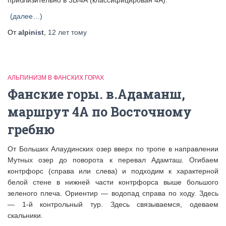
приблизительно в 3Б/4А (классифицирован 4А).
(далее…)
От
alpinist
,
12 лет
тому
АЛЬПИНИЗМ В ФАНСКИХ ГОРАХ
Фанские горы. в.Адаманш,
маршрут 4А по Восточному
гребню
От Больших Алаудинских озер вверх по тропе в направлении
Мутных озер до поворота к перевал Адамташ. Огибаем
контрфорс (справа или слева) и подходим к характерной
белой стене в нижней части контрфорса выше большого
зеленого плеча. Ориентир — водопад справа по ходу. Здесь
— 1-й контрольный тур. Здесь связываемся, одеваем
скальники.