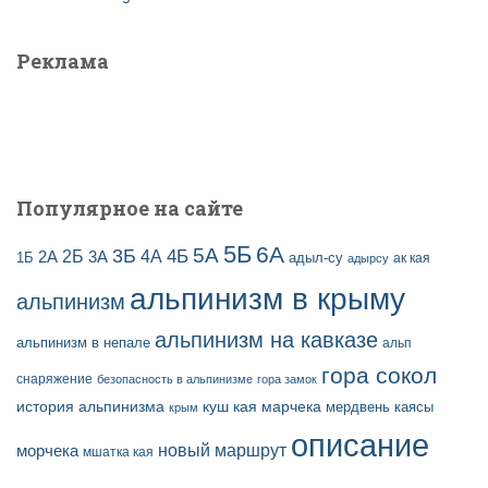
Реклама
Популярное на сайте
5Б
6А
3Б
5А
2Б
4Б
4А
2А
3А
адыл-су
1Б
ак кая
адырсу
альпинизм в крыму
альпинизм
альпинизм на кавказе
альпинизм в непале
альп
гора сокол
снаряжение
безопасность в альпинизме
гора замок
история альпинизма
куш кая
марчека
мердвень каясы
крым
описание
новый маршрут
морчека
мшатка кая