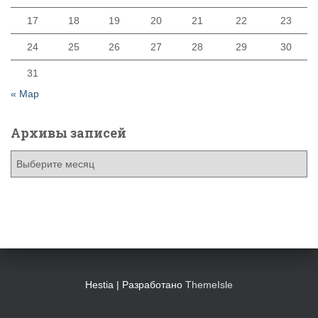
17
18
19
20
21
22
23
24
25
26
27
28
29
30
31
« Мар
Архивы записей
А
р
х
и
в
ы
з
а
п
Hestia | Разработано
ThemeIsle
и
с