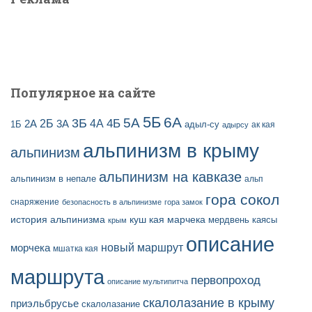
п
:
и
с
е
й
Популярное на сайте
5Б
6А
3Б
5А
2Б
4Б
4А
2А
3А
адыл-су
1Б
ак кая
адырсу
альпинизм в крыму
альпинизм
альпинизм на кавказе
альпинизм в непале
альп
гора сокол
снаряжение
безопасность в альпинизме
гора замок
история альпинизма
куш кая
марчека
мердвень каясы
крым
описание
новый маршрут
морчека
мшатка кая
маршрута
первопроход
описание мультипитча
скалолазание в крыму
приэльбрусье
скалолазание