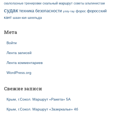
скальный маршрут
скалолазные тренировки
советы альпинистам
судак
техника безопасности
форосский
форос
уллу-тау
кант
шаан кая
шхельда
Мета
Войти
Лента записей
Лента комментариев
WordPress.org
Свежие записи
Крым, г.Сокол. Маршрут «Ракета» 5А
Крым, г.Сокол. Маршрут «Зазеркалье» 4б