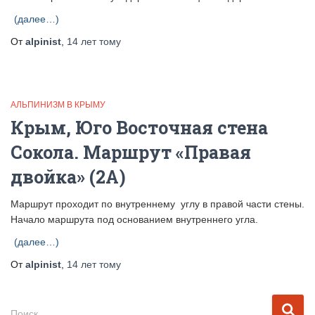
(далее…)
От
alpinist
,
14 лет
тому
АЛЬПИНИЗМ В КРЫМУ
Крым, Юго Восточная стена
Сокола. Маршрут «Правая
двойка» (2А)
Маршрут проходит по внутреннему углу в правой части стены.
Начало маршрута под основанием внутреннего угла.
(далее…)
От
alpinist
,
14 лет
тому
Н
Поиск…