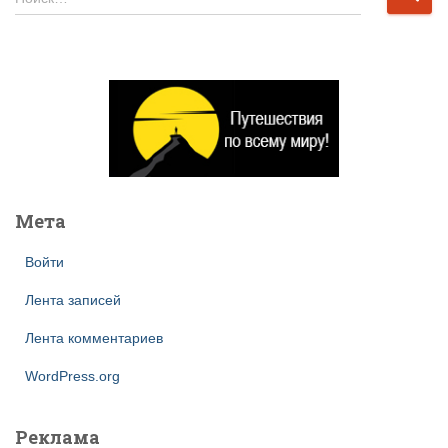
а
й
т
и
:
Мета
Войти
Лента записей
Лента комментариев
WordPress.org
Реклама