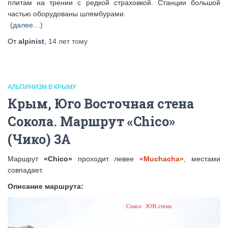
плитам на трении с редкой страховкой. Станции большой
частью оборудованы шлямбурами.
(далее…)
От
alpinist
,
14 лет
тому
АЛЬПИНИЗМ В КРЫМУ
Крым, Юго Восточная стена
Сокола. Маршрут «Chico»
(Чико) 3А
Маршрут
«Chico»
проходит левее
«Muchacha»
, местами
совпадает.
Описание маршрута: