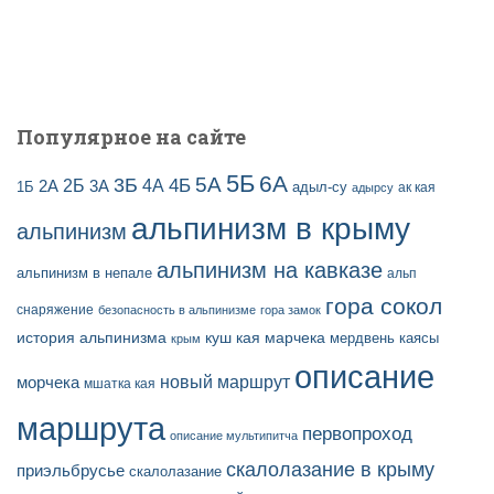
Популярное на сайте
5Б
6А
3Б
5А
2Б
4Б
4А
2А
3А
адыл-су
1Б
ак кая
адырсу
альпинизм в крыму
альпинизм
альпинизм на кавказе
альпинизм в непале
альп
гора сокол
снаряжение
безопасность в альпинизме
гора замок
история альпинизма
куш кая
марчека
мердвень каясы
крым
описание
новый маршрут
морчека
мшатка кая
маршрута
первопроход
описание мультипитча
скалолазание в крыму
приэльбрусье
скалолазание