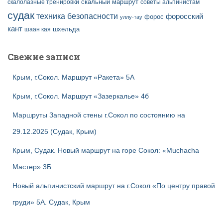
скальный маршрут
скалолазные тренировки
советы альпинистам
судак
техника безопасности
форосский
форос
уллу-тау
кант
шаан кая
шхельда
Свежие записи
Крым, г.Сокол. Маршрут «Ракета» 5А
Крым, г.Сокол. Маршрут «Зазеркалье» 4б
Маршруты Западной стены г.Сокол по состоянию на
29.12.2025 (Судак, Крым)
Крым, Судак. Новый маршрут на горе Сокол: «Muchacha
Мастер» 3Б
Новый альпинистский маршрут на г.Сокол «По центру правой
груди» 5А. Судак, Крым