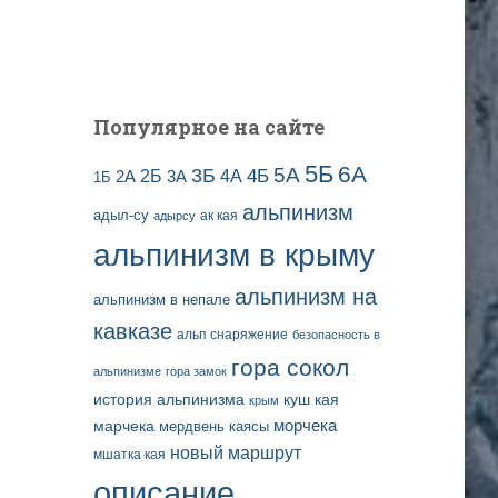
и
с
е
й
Популярное на сайте
5Б
6А
3Б
5А
2Б
4Б
4А
2А
3А
1Б
альпинизм
адыл-су
ак кая
адырсу
альпинизм в крыму
альпинизм на
альпинизм в непале
кавказе
альп снаряжение
безопасность в
гора сокол
альпинизме
гора замок
история альпинизма
куш кая
крым
марчека
морчека
мердвень каясы
новый маршрут
мшатка кая
описание