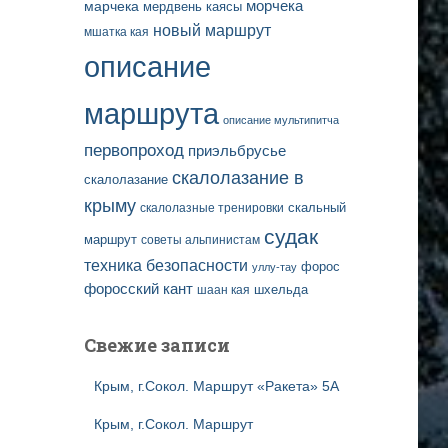
марчека
морчека
мердвень каясы
новый маршрут
мшатка кая
описание
маршрута
описание мультипитча
первопроход
приэльбрусье
скалолазание в
скалолазание
крыму
скальный
скалолазные тренировки
судак
маршрут
советы альпинистам
техника безопасности
форос
уллу-тау
форосский кант
шаан кая
шхельда
Свежие записи
Крым, г.Сокол. Маршрут «Ракета» 5А
Крым, г.Сокол. Маршрут