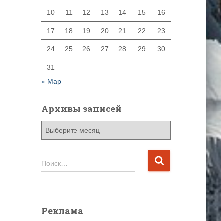
10
11
12
13
14
15
16
17
18
19
20
21
22
23
24
25
26
27
28
29
30
31
« Мар
Архивы записей
А
р
х
и
Н
Поиск…
в
а
ы
й
з
т
а
и
Реклама
п
: