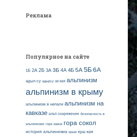
Реклама
Популярное на сайте
5Б
6А
3Б
5А
2Б
4Б
4А
2А
3А
1Б
альпинизм
адыл-су
ак кая
адырсу
альпинизм в крыму
альпинизм на
альпинизм в непале
кавказе
альп снаряжение
безопасность в
гора сокол
альпинизме
гора замок
история альпинизма
куш кая
крым