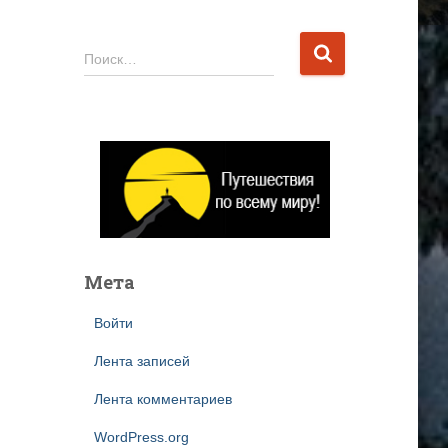
Н
Поиск…
а
й
т
и
:
Мета
Войти
Лента записей
Лента комментариев
WordPress.org