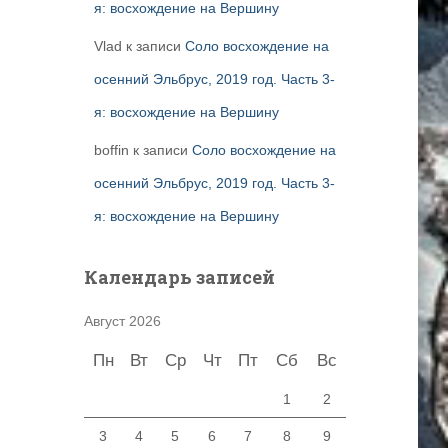
я: восхождение на Вершину
Vlad
к записи
Соло восхождение на
осенний Эльбрус, 2019 год. Часть 3-
я: восхождение на Вершину
boffin
к записи
Соло восхождение на
осенний Эльбрус, 2019 год. Часть 3-
я: восхождение на Вершину
Календарь записей
Август 2026
Пн
Вт
Ср
Чт
Пт
Сб
Вс
1
2
3
4
5
6
7
8
9