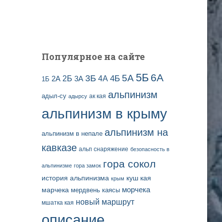
и
с
е
й
Популярное на сайте
5Б
6А
3Б
5А
2Б
4Б
4А
2А
3А
1Б
альпинизм
адыл-су
ак кая
адырсу
альпинизм в крыму
альпинизм на
альпинизм в непале
кавказе
альп снаряжение
безопасность в
гора сокол
альпинизме
гора замок
история альпинизма
куш кая
крым
марчека
морчека
мердвень каясы
новый маршрут
мшатка кая
описание