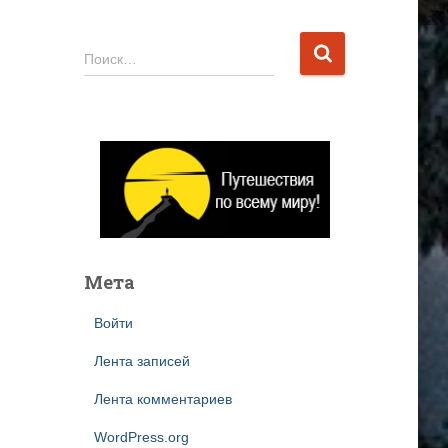
Н
Поиск…
а
й
т
и
:
Мета
Войти
Лента записей
Лента комментариев
WordPress.org