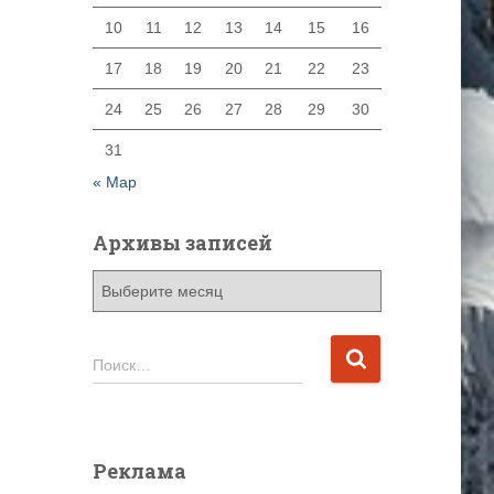
10
11
12
13
14
15
16
17
18
19
20
21
22
23
24
25
26
27
28
29
30
31
« Мар
Архивы записей
А
р
х
и
Н
Поиск…
в
а
ы
й
з
т
а
и
Реклама
п
: