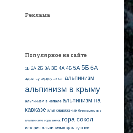
Реклама
Популярное на сайте
5Б
6А
3Б
5А
2Б
4Б
4А
2А
3А
1Б
альпинизм
адыл-су
ак кая
адырсу
альпинизм в крыму
альпинизм на
альпинизм в непале
кавказе
альп снаряжение
безопасность в
гора сокол
альпинизме
гора замок
история альпинизма
куш кая
крым