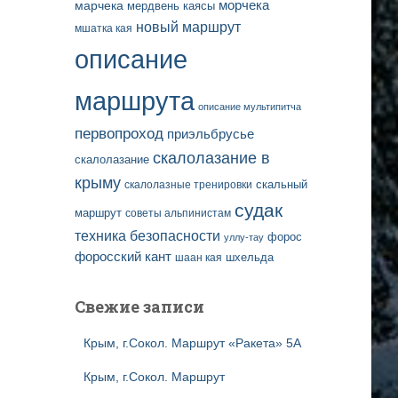
марчека
морчека
мердвень каясы
новый маршрут
мшатка кая
описание
маршрута
описание мультипитча
первопроход
приэльбрусье
скалолазание в
скалолазание
крыму
скальный
скалолазные тренировки
судак
маршрут
советы альпинистам
техника безопасности
форос
уллу-тау
форосский кант
шаан кая
шхельда
Свежие записи
Крым, г.Сокол. Маршрут «Ракета» 5А
Крым, г.Сокол. Маршрут