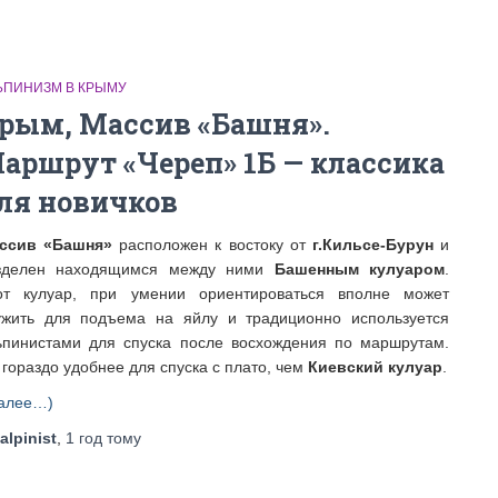
ЬПИНИЗМ В КРЫМУ
рым, Массив «Башня».
аршрут «Череп» 1Б — классика
ля новичков
ссив «Башня»
расположен к востоку от
г.Кильсе-Бурун
и
зделен находящимся между ними
Башенным кулуаром
.
от кулуар, при умении ориентироваться вполне может
ужить для подъема на яйлу и традиционно используется
ьпинистами для спуска после восхождения по маршрутам.
 гораздо удобнее для спуска с плато, чем
Киевский кулуар
.
алее…)
alpinist
,
1 год
тому