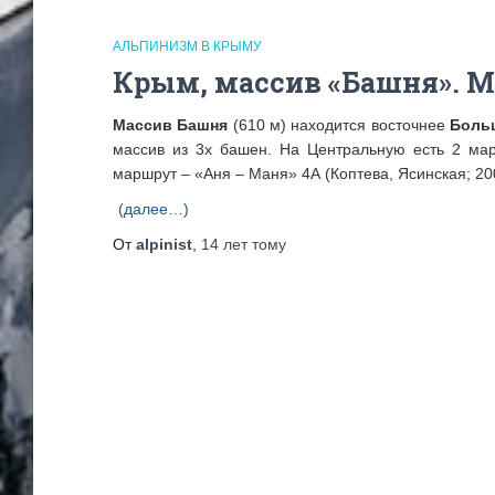
АЛЬПИНИЗМ В КРЫМУ
Крым, массив «Башня». 
Массив Башня
(610 м) находится восточнее
Боль
массив из 3х башен. На Центральную есть 2 ма
маршрут – «Аня – Маня» 4А (Коптева, Ясинская; 20
(далее…)
От
alpinist
,
14 лет
тому