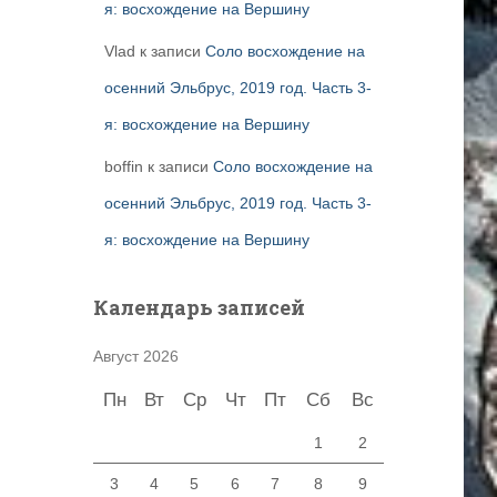
я: восхождение на Вершину
Vlad
к записи
Соло восхождение на
осенний Эльбрус, 2019 год. Часть 3-
я: восхождение на Вершину
boffin
к записи
Соло восхождение на
осенний Эльбрус, 2019 год. Часть 3-
я: восхождение на Вершину
Календарь записей
Август 2026
Пн
Вт
Ср
Чт
Пт
Сб
Вс
1
2
3
4
5
6
7
8
9