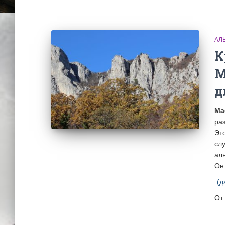
АЛ
К
М
д
Ма
ра
Эт
сл
ал
Он
(д
От