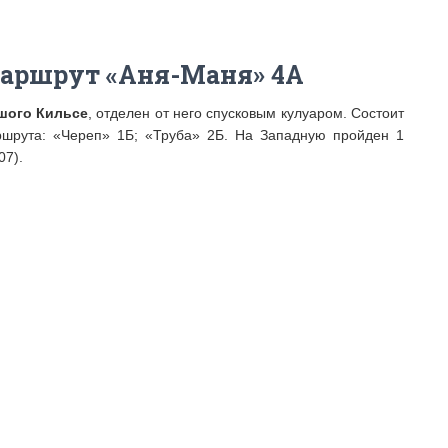
Маршрут «Аня-Маня» 4А
шого Кильсе
, отделен от него спусковым кулуаром. Состоит
ршрута: «Череп» 1Б; «Труба» 2Б. На Западную пройден 1
07).