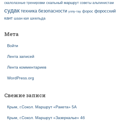
скальный маршрут
скалолазные тренировки
советы альпинистам
судак
техника безопасности
форосский
форос
уллу-тау
кант
шаан кая
шхельда
Мета
Войти
Лента записей
Лента комментариев
WordPress.org
Свежие записи
Крым, г.Сокол. Маршрут «Ракета» 5А
Крым, г.Сокол. Маршрут «Зазеркалье» 4б