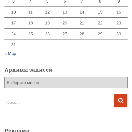
3
4
5
6
7
8
9
10
11
12
13
14
15
16
17
18
19
20
21
22
23
24
25
26
27
28
29
30
31
« Мар
Архивы записей
А
р
х
и
Н
Поиск…
в
а
ы
й
з
т
а
и
Реклама
п