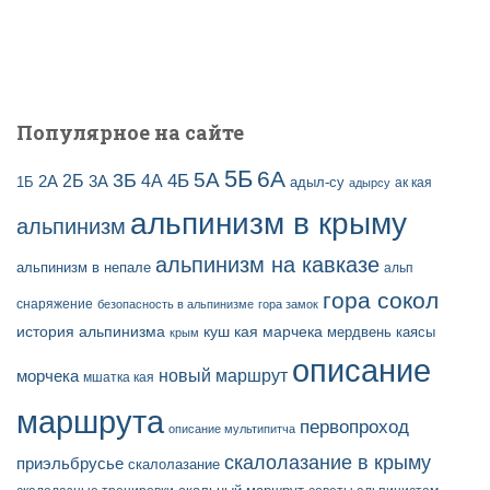
Популярное на сайте
5Б
6А
3Б
5А
2Б
4Б
4А
2А
3А
адыл-су
1Б
ак кая
адырсу
альпинизм в крыму
альпинизм
альпинизм на кавказе
альпинизм в непале
альп
гора сокол
снаряжение
безопасность в альпинизме
гора замок
история альпинизма
куш кая
марчека
мердвень каясы
крым
описание
новый маршрут
морчека
мшатка кая
маршрута
первопроход
описание мультипитча
скалолазание в крыму
приэльбрусье
скалолазание