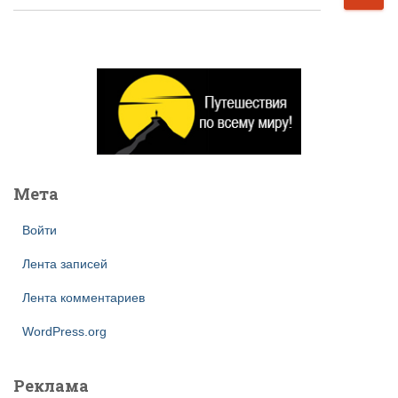
а
й
т
и
:
Мета
Войти
Лента записей
Лента комментариев
WordPress.org
Реклама