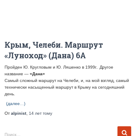
Крым, Челеби. Маршрут
«Луноход» (Дана) 6А
Пройден Ю. Кругловым и Ю. Ляшенко в 1999г.. Другое
название —
«Дана»
Самый сложный маршрут на Челеби, и, на мой взгляд, самый
технически насыщенный маршрут в Крыму на сегодняшний
день.
(далее…)
От
alpinist
,
14 лет
тому
Н
Поиск…