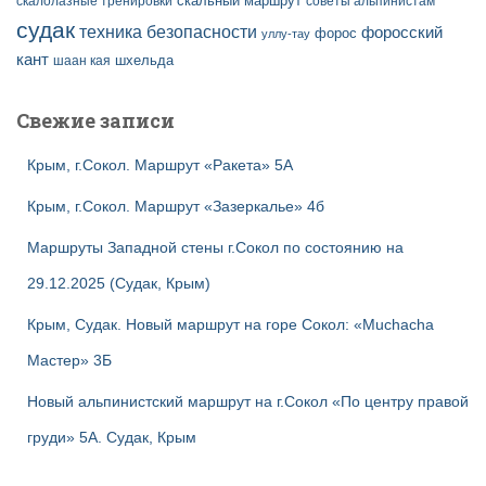
скальный маршрут
скалолазные тренировки
советы альпинистам
судак
техника безопасности
форосский
форос
уллу-тау
кант
шаан кая
шхельда
Свежие записи
Крым, г.Сокол. Маршрут «Ракета» 5А
Крым, г.Сокол. Маршрут «Зазеркалье» 4б
Маршруты Западной стены г.Сокол по состоянию на
29.12.2025 (Судак, Крым)
Крым, Судак. Новый маршрут на горе Сокол: «Muchacha
Мастер» 3Б
Новый альпинистский маршрут на г.Сокол «По центру правой
груди» 5А. Судак, Крым