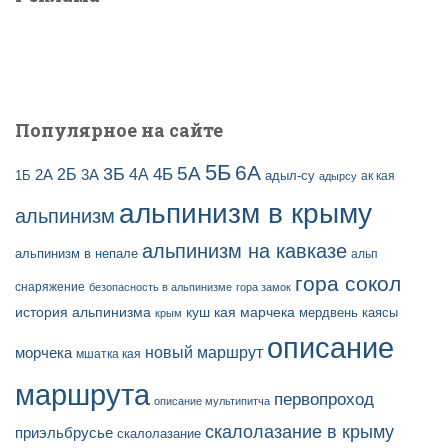
:
и
с
е
й
Популярное на сайте
5Б
6А
3Б
5А
2Б
4Б
4А
2А
3А
адыл-су
1Б
ак кая
адырсу
альпинизм в крыму
альпинизм
альпинизм на кавказе
альпинизм в непале
альп
гора сокол
снаряжение
безопасность в альпинизме
гора замок
история альпинизма
куш кая
марчека
мердвень каясы
крым
описание
новый маршрут
морчека
мшатка кая
маршрута
первопроход
описание мультипитча
скалолазание в крыму
приэльбрусье
скалолазание