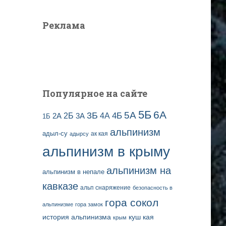
Реклама
Популярное на сайте
5Б
6А
3Б
5А
2Б
4Б
4А
2А
3А
1Б
альпинизм
адыл-су
ак кая
адырсу
альпинизм в крыму
альпинизм на
альпинизм в непале
кавказе
альп снаряжение
безопасность в
гора сокол
альпинизме
гора замок
история альпинизма
куш кая
крым