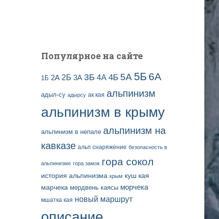
и
с
е
й
Популярное на сайте
5Б
6А
3Б
5А
2Б
4Б
4А
2А
3А
1Б
альпинизм
адыл-су
ак кая
адырсу
альпинизм в крыму
альпинизм на
альпинизм в непале
кавказе
альп снаряжение
безопасность в
гора сокол
альпинизме
гора замок
история альпинизма
куш кая
крым
марчека
морчека
мердвень каясы
новый маршрут
мшатка кая
описание