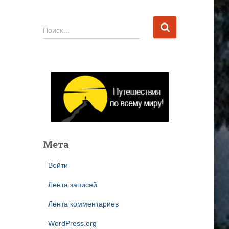
Н
Поиск…
а
й
т
и
:
Мета
Войти
Лента записей
Лента комментариев
WordPress.org