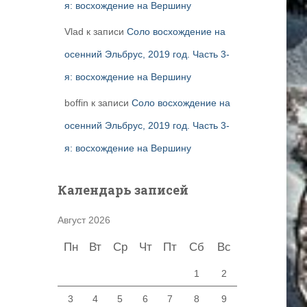
я: восхождение на Вершину
Vlad
к записи
Соло восхождение на
осенний Эльбрус, 2019 год. Часть 3-
я: восхождение на Вершину
boffin
к записи
Соло восхождение на
осенний Эльбрус, 2019 год. Часть 3-
я: восхождение на Вершину
Календарь записей
Август 2026
Пн
Вт
Ср
Чт
Пт
Сб
Вс
1
2
3
4
5
6
7
8
9