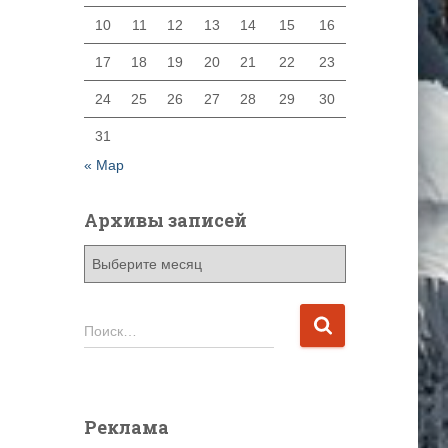
10
11
12
13
14
15
16
17
18
19
20
21
22
23
24
25
26
27
28
29
30
31
« Мар
Архивы записей
А
р
х
и
Н
Поиск…
в
а
ы
й
з
т
а
и
Реклама
п
: