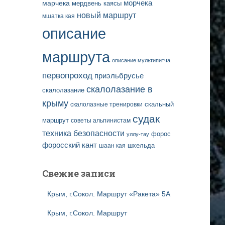
марчека
морчека
мердвень каясы
новый маршрут
мшатка кая
описание
маршрута
описание мультипитча
первопроход
приэльбрусье
скалолазание в
скалолазание
крыму
скальный
скалолазные тренировки
судак
маршрут
советы альпинистам
техника безопасности
форос
уллу-тау
форосский кант
шаан кая
шхельда
Свежие записи
Крым, г.Сокол. Маршрут «Ракета» 5А
Крым, г.Сокол. Маршрут