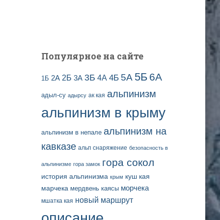
и
с
е
й
Популярное на сайте
5Б
6А
3Б
5А
2Б
4Б
4А
2А
3А
1Б
альпинизм
адыл-су
ак кая
адырсу
альпинизм в крыму
альпинизм на
альпинизм в непале
кавказе
альп снаряжение
безопасность в
гора сокол
альпинизме
гора замок
история альпинизма
куш кая
крым
марчека
морчека
мердвень каясы
новый маршрут
мшатка кая
описание