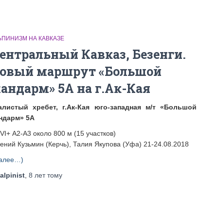
ЬПИНИЗМ НА КАВКАЗЕ
ентральный Кавказ, Безенги.
овый маршрут «Большой
андарм» 5А на г.Ак-Кая
алистый хребет, г.Ак-Кая юго-западная м/т «Большой
ндарм» 5А
VI+ А2-А3 около 800 м (15 участков)
гений Кузьмин (Керчь), Талия Якупова (Уфа) 21-24.08.2018
алее…)
alpinist
,
8 лет
тому