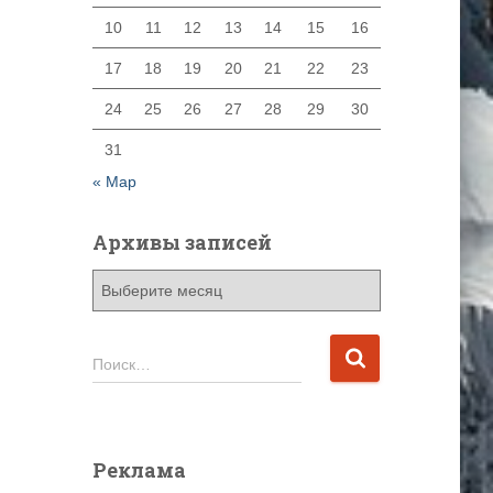
10
11
12
13
14
15
16
17
18
19
20
21
22
23
24
25
26
27
28
29
30
31
« Мар
Архивы записей
А
р
х
и
Н
Поиск…
в
а
ы
й
з
т
а
и
Реклама
п
: