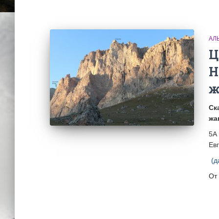
АЛ
Ц
Н
ж
Ск
жа
5А 
Ев
(д
От