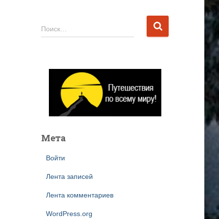
Н
Поиск…
а
й
т
и
:
Мета
Войти
Лента записей
Лента комментариев
WordPress.org