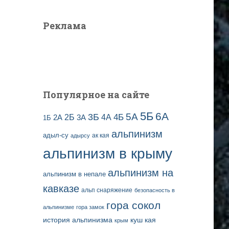
Реклама
Популярное на сайте
5Б
6А
3Б
5А
2Б
4Б
4А
2А
3А
1Б
альпинизм
адыл-су
ак кая
адырсу
альпинизм в крыму
альпинизм на
альпинизм в непале
кавказе
альп снаряжение
безопасность в
гора сокол
альпинизме
гора замок
история альпинизма
куш кая
крым