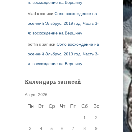
я: восхождение на Вершину
Vlad
к записи
Соло восхождение на
осенний Эльбрус, 2019 год. Часть 3-
я: восхождение на Вершину
boffin
к записи
Соло восхождение на
осенний Эльбрус, 2019 год. Часть 3-
я: восхождение на Вершину
Календарь записей
Август 2026
Пн
Вт
Ср
Чт
Пт
Сб
Вс
1
2
3
4
5
6
7
8
9