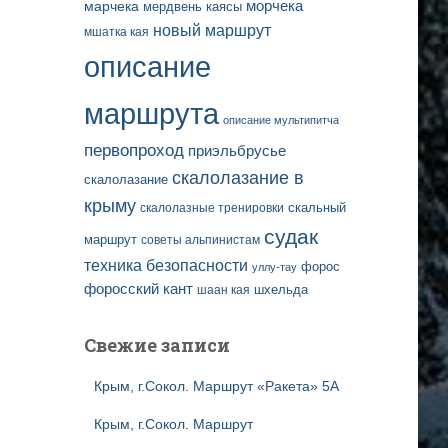
марчека
морчека
мердвень каясы
новый маршрут
мшатка кая
описание
маршрута
описание мультипитча
первопроход
приэльбрусье
скалолазание в
скалолазание
крыму
скальный
скалолазные тренировки
судак
маршрут
советы альпинистам
техника безопасности
форос
уллу-тау
форосский кант
шаан кая
шхельда
Свежие записи
Крым, г.Сокол. Маршрут «Ракета» 5А
Крым, г.Сокол. Маршрут